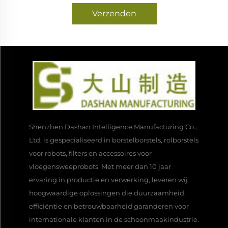
Verzenden
Shenzhen Dashan Intelligence Manufacturing Co.,
Ltd. is gespecialiseerd in borstelborstels, rolborstels
voor robots, filters en accessoires voor
vloegensweeprobots. Met meer dan 10 jaar
ervaring in productie en verwerking, leveren wij
hoogwaardige oplossingen die duurzaamheid,
efficiëntie en betrouwbaarheid garanderen voor
internationale klanten in de schoonmaakindustrie.