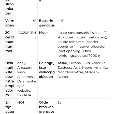
stroo
mka
bel
Verm
35
Besturin
aPP
ogen
gsmodus
3C-
2.02001E+1
Kleur
1 paar randborstels, 1 set zeef, 1
certif
5
stuk doek, 1 doek (met gaten),
icaat
1 oude rolborstel (zonder
num
opening), 1 nieuwe rolborstel
mer
(met opening), 1 fles
reinigingsvloeistof 1000 ml
Bela
ebay,
Belangrij
Afrika, Europa, Zuid-Amerika,
ngrij
Amazon,
kste
Zuidoost-Azië, Noord-Amerika,
kste
wish,
verkoopg
Noordoost-Azië, Midden-
dow
Aliexpress,
ebieden
Oosten
nstre
Onafhanke
ampl
lijke
atfor
website,
m
LAZADA
Er
NO1
Of de
Ja
zijn
bron van
autor
grensove