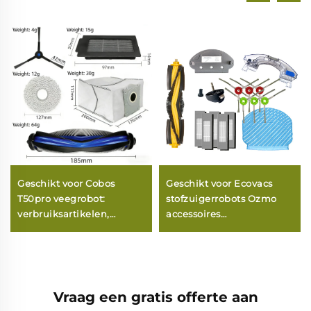
Geschikt voor Cobos
Geschikt voor Ecovacs
T50pro veegrobot:
stofzuigerrobots Ozmo
verbruiksartikelen,
accessoires
accessoires, filtermasker,
T8T9Max+N8Proaivi+
filtermasker voor de
dweilborstel voor
hoofdrolborstel.
thuisgebruik
Vraag een gratis offerte aan