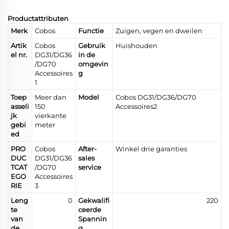
Productattributen
Merk
Cobos
Functie
Zuigen, vegen en dweilen
Artik
Cobos
Gebruik
Huishouden
el nr.
DG31/DG36
in de
/DG70
omgevin
Accessoires
g
1
Toep
Meer dan
Model
Cobos DG31/DG36/DG70
asseli
150
Accessoires2
jk
vierkante
gebi
meter
ed
PRO
Cobos
After-
Winkel drie garanties
DUC
DG31/DG36
sales
TCAT
/DG70
service
EGO
Accessoires
RIE
3
Leng
0
Gekwalifi
220
te
ceerde
van
Spannin
de
g