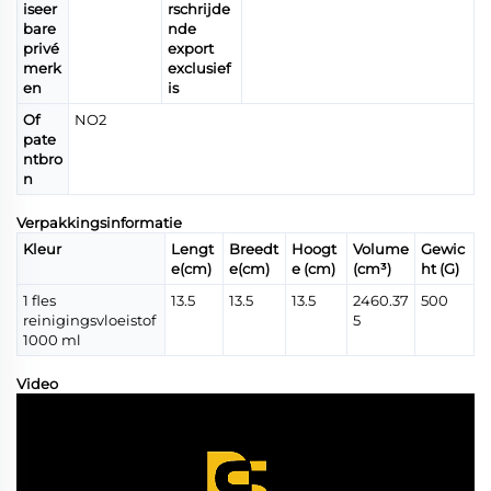
iseer
rschrijde
bare
nde
privé
export
merk
exclusief
en
is
Of
NO2
pate
ntbro
n
Verpakkingsinformatie
Kleur
Lengt
Breedt
Hoogt
Volume
Gewic
e(cm)
e(cm)
e (cm)
(cm³)
ht (G)
1 fles
13.5
13.5
13.5
2460.37
500
reinigingsvloeistof
5
1000 ml
Video