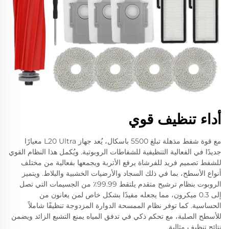
أداء تنظيف قوي
مع قوة شفط مذهلة تبلغ 5500 باسكال، يُعد جهاز L20 Ultra معيارًا
جديدًا في الفعالية التنظيفية للشفاطات الروبوتية. ويُكمل هذا النظام القوي
للشفط تصميم فريد للفرشاة يرفع الأتربة ويجمعها بفعالية من مختلف
أنواع الأسطح، بما في ذلك السجاد والأرضيات الخشبية والبلاط. ويتميز
الروبوت بنظام ترشيح متقدم يلتقط 99.99٪ من الجسيمات التي تصل
إلى 0.3 ميكرون، مما يجعله مفيدًا بشكل خاص لمن يعانون من
الحساسية. كما توفر نظام الممسحة الدوارة المزدوجة تنظيفًا شاملاً
للأسطح الصلبة، مع تحكم ذكي في تدفق المياه يمنع التشبع الزائد ويضمن
نتائج تنظيف مثالية.