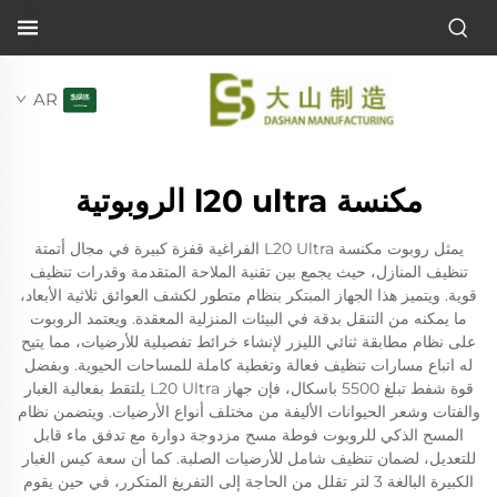
AR
مكنسة l20 ultra الروبوتية
يمثل روبوت مكنسة L20 Ultra الفراغية قفزة كبيرة في مجال أتمتة
تنظيف المنازل، حيث يجمع بين تقنية الملاحة المتقدمة وقدرات تنظيف
قوية. ويتميز هذا الجهاز المبتكر بنظام متطور لكشف العوائق ثلاثية الأبعاد،
ما يمكنه من التنقل بدقة في البيئات المنزلية المعقدة. ويعتمد الروبوت
على نظام مطابقة ثنائي الليزر لإنشاء خرائط تفصيلية للأرضيات، مما يتيح
له اتباع مسارات تنظيف فعالة وتغطية كاملة للمساحات الحيوية. وبفضل
قوة شفط تبلغ 5500 باسكال، فإن جهاز L20 Ultra يلتقط بفعالية الغبار
والفتات وشعر الحيوانات الأليفة من مختلف أنواع الأرضيات. ويتضمن نظام
المسح الذكي للروبوت فوطة مسح مزدوجة دوارة مع تدفق ماء قابل
للتعديل، لضمان تنظيف شامل للأرضيات الصلبة. كما أن سعة كيس الغبار
الكبيرة البالغة 3 لتر تقلل من الحاجة إلى التفريغ المتكرر، في حين يقوم