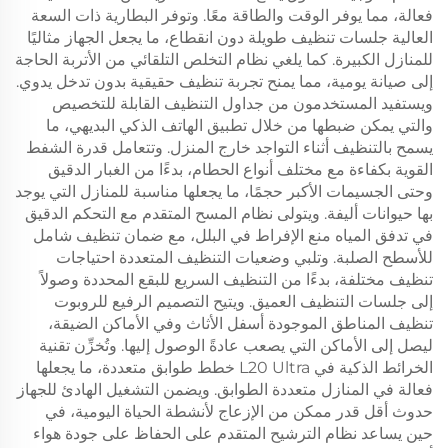
فعالة، مما يوفر الوقت والطاقة معًا. وتوفر البطارية ذات السعة
العالية جلسات تنظيف طويلة دون انقطاع، ما يجعل الجهاز مثاليًا
للمنازل الكبيرة. كما يلغي نظام التخلص التلقائي من الأتربة الحاجة
إلى صيانة يومية، مما يمنح تجربة تنظيف حقيقية بدون تدخل يدوي.
ويستفيد المستخدمون من جداول التنظيف القابلة للتخصيص
والتي يمكن ضبطها من خلال تطبيق الهاتف الذكي البديهي، ما
يسمح بالتنظيف أثناء التواجد خارج المنزل. وتتعامل قدرة الشفط
القوية بكفاءة مع مختلف أنواع الحطام، بدءًا من الغبار الدقيق
وحتى الجسيمات الأكبر حجمًا، ما يجعلها مناسبة للمنازل التي يوجد
بها حيوانات أليفة. ويتولى نظام المسح المتقدم مع التحكم الدقيق
في تدفق المياه منع الإفراط في البلل، مع ضمان تنظيف شامل
للأسطح الصلبة. وتلبي وضعيات التنظيف المتعددة احتياجات
تنظيف مختلفة، بدءًا من التنظيف السريع للبقع المحددة وصولاً
إلى جلسات التنظيف العميق. ويتيح التصميم الرفيع للروبوت
تنظيف المناطق الموجودة أسفل الأثاث وفي الأماكن الضيقة،
ليصل إلى الأماكن التي يصعب عادةً الوصول إليها. وتُخزِّن تقنية
الخرائط الذكية في L20 Ultra خطط طوابق متعددة، ما يجعلها
فعالة في المنازل متعددة الطوابق. ويضمن التشغيل الهادئ للجهاز
حدوث أقل قدر ممكن من الإزعاج لأنشطة الحياة اليومية، في
حين يساعد نظام الترشيح المتقدم على الحفاظ على جودة هواء