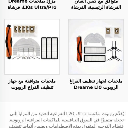
متوافق مع كيس الغبار،
مزوّد بملحقات Dreame
الفرشاة الرئيسية، الفرشاة
L10s Ultra/Pro، فرشاة
الجانبية، الفلتر، والقماش
الأسطوانة، شاشة الفلتر،
لملحقات مكنسة Dreame
القماش، كيس الغبار والمواد
الكهربائية
الاستهلاكية، نوع عالمي
L10plus/Z10pro/D10PLUS
ملحقات لجهاز تنظيف الفراغ
ملحقات متوافقة مع جهاز
الروبوت Dreame L10
تنظيف الفراغ الروبوت
Plus/Z10 Pro/D10 تشمل
Dreame D10 Plus:
فرشاة أسطوانية، قطعة
فرشاة رئيسية Rls3D،
قماش ممسحة، شاشة تصفية
شاشة تصفية، قطعة قماش،
وحقيبة غبار
فرشاة حافة، حقيبة غبار
يُقدِّم روبوت مكنسة L20 Ultra الفراغية العديد من المزايا التي
وقطع استهلاكية
تجعله متميزًا في السوق التنافسية للماكينات الفراغية الروبوتية.
فنظام التوجيه المتفوق يمنع الاصطدامات ويضمن أنماط تنظيف