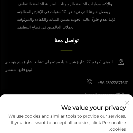
والإكسسوارات الخاصة بالروبوتات المنزلية الخاصة بالتنظيف.
وبفضل خبرتنا التي تزيد عن 10 سنوات في الإنتاج والمعالجة،
فإننا نقدم حلولًا عالية الجودة تضمن المتانة والكفاءة والموثوقية
لعملائنا العالميين في قطاع التنظيف.
تواصل معنا
المبنى 1، رقم 27 شارع شين شيا، مجتمع لي تشانغ، شارع بينغ هو، حي
لونغ قانغ، شنتشن
+86-13922871661
[email protected]
We value your privacy
We use cookies and similar tools to provide our services.
حقوق النشر © 2025 شركة شنتشن داشان للتصنيع الذكي المحدودة. جميع الحقوق
If you don't want to accept all cookies, click Personalize
محفوظة.
سياسة الخصوصية
cookies.