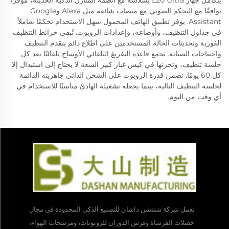
يتكامل جهاز L20 Ultra بسلاسة مع أنظمة المنازل الذكية الحديثة، موفرًا
توافقًا مع التحكم الصوتي مع منصات شائعة مثل Alexa وGoogle
Assistant. يوفر تطبيق الهاتف المحمول سهل الاستخدام تحكمًا شاملاً
في جداول التنظيف، وأوضاعه، وإعدادات الروبوت. تُبقي خرائط التنظيف
الفورية وتحديثات الحالة المستخدمين على اطلاع دائم بتقدم التنظيف
واحتياجات الصيانة. تجمع قاعدة التفريغ التلقائي الأوساخ تلقائيًا بعد كل
جلسة تنظيف، وتخزنها في كيس غبار كبير السعة لا يحتاج إلى استبدال إلا
كل 60 يومًا. تضمن قدرة الروبوت على الشحن الذاتي جاهزيته الدائمة
لجلسة التنظيف التالية، بينما يجعله تشغيله الهادئ مناسبًا للاستخدام في
أي وقت من اليوم.
تعمل شركة شنتشن داشان للتصنيع الذكي المحدودة في مجال
خصلات الفرشاة وفرش الدوران للروبوتات، ومرشحات الهواء،