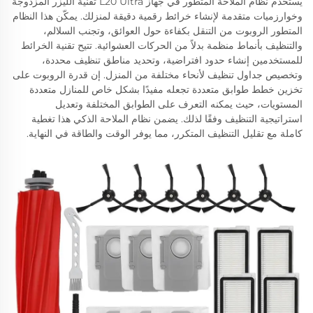
يستخدم نظام الملاحة المتطور في جهاز L20 Ultra تقنية الليزر المزدوجة
وخوارزميات متقدمة لإنشاء خرائط رقمية دقيقة لمنزلك. يمكّن هذا النظام
المتطور الروبوت من التنقل بكفاءة حول العوائق، وتجنب السلالم،
والتنظيف بأنماط منظمة بدلاً من الحركات العشوائية. تتيح تقنية الخرائط
للمستخدمين إنشاء حدود افتراضية، وتحديد مناطق تنظيف محددة،
وتخصيص جداول تنظيف لأنحاء مختلفة من المنزل. إن قدرة الروبوت على
تخزين خطط طوابق متعددة تجعله مفيدًا بشكل خاص للمنازل متعددة
المستويات، حيث يمكنه التعرف على الطوابق المختلفة وتعديل
استراتيجية التنظيف وفقًا لذلك. يضمن نظام الملاحة الذكي هذا تغطية
كاملة مع تقليل التنظيف المتكرر، مما يوفر الوقت والطاقة في النهاية.