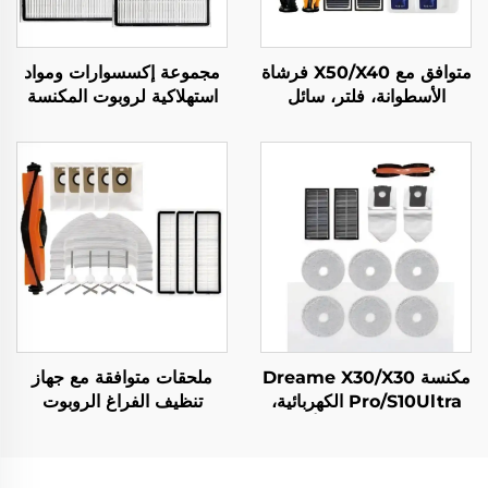
متوافق مع X50/X40 فرشاة
مجموعة إكسسوارات ومواد
الأسطوانة، فلتر، سائل
استهلاكية لروبوت المكنسة
التنظيف لروبوت المسح
Dreame L20 Ultra
Zhui Mi X50 إكسسوارات
مكنسة Dreame X30/X30
ملحقات متوافقة مع جهاز
Pro/S10Ultra الكهربائية،
تنظيف الفراغ الروبوت
410 مواد استهلاكية أصلية:
Dreame D10 Plus:
كيس الغبار، شاشة الفلتر،
فرشاة رئيسية Rls3D،
القماش، فرشاة الأسطوانة
شاشة تصفية، قطعة قماش،