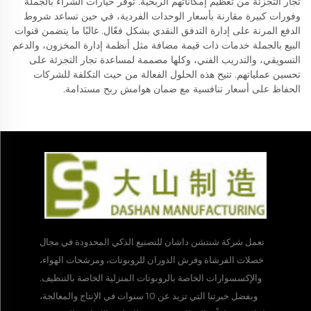
تجار التجزئة من تعظيم إمكاناتهم الربحية. توفر خيارات الشراء بالجملة
وفورات كبيرة مقارنة بأسعار الوحدات الفردية، في حين تساعد شروط
الدفع المرنة على إدارة التدفق النقدي بشكل فعّال. غالبًا ما يتضمن قنوات
البيع بالجملة خدمات ذات قيمة مضافة مثل أنظمة إدارة المخزون، والدعم
التسويقي، والتدريب الفني، وكلها مصممة لمساعدة تجار التجزئة على
تحسين عملياتهم. تتيح هذه الحلول الفعالة من حيث التكلفة للشركات
الحفاظ على أسعار تنافسية مع ضمان هوامش ربح مستدامة.
تعمل شركة شنتشن داشان للتصنيع الذكي المحدودة في مجال
خصلات الفرشاة وفرش الدوران للروبوتات، ومرشحات الهواء،
والإكسسوارات الخاصة بالروبوتات المنزلية الخاصة بالتنظيف.
وبفضل خبرتنا التي تزيد عن 10 سنوات في الإنتاج والمعالجة،