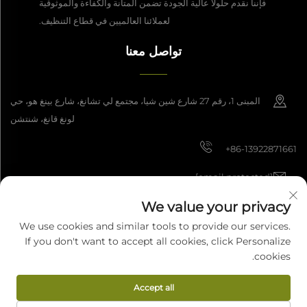
فإننا نقدم حلولًا عالية الجودة تضمن المتانة والكفاءة والموثوقية
لعملائنا العالميين في قطاع التنظيف.
تواصل معنا
المبنى 1، رقم 27 شارع شين شيا، مجتمع لي تشانغ، شارع بينغ هو، حي
لونغ قانغ، شنتشن
+86-13922871661
[email protected]
We value your privacy
We use cookies and similar tools to provide our services.
حقوق النشر © 2025 شركة شنتشن داشان للتصنيع الذكي المحدودة. جميع الحقوق
If you don't want to accept all cookies, click Personalize
محفوظة.
سياسة الخصوصية
cookies.
Accept all