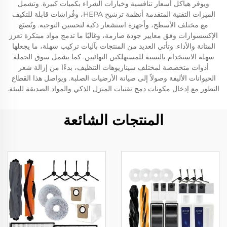
ويوفر هياكل أسعار تنافسية وخيارات الشراء بكميات كبيرة. وتشمل
الميزات التقنية المتقدمة أنظمة ترشيح HEPA، وفُراشات قابلة للتكيف
مع مختلف الأسطح، وأجهزة استشعار ذكية لتحسين التوجيه. وتُصنَع
الإكسسوارات وفق معايير جودة صارمة، وغالبًا ما تدمج مواد مبتكرة تعزز
المتانة والأداء. وتأتي العديد من المنتجات بآليات تركيب سهلة، ما يجعلها
سهلة الاستخدام بالنسبة للمستهلكين النهائيين. كما يشمل سوق الجملة
أدوات متخصصة لمختلف سيناريوهات التنظيف، بدءًا من إزالة شعر
الحيوانات الأليفة وصولاً إلى صيانة الأرضيات الصلبة. ويواصل هذا القطاع
التطور مع إدخال مكونات دمج تقنيات المنزل الذكي والمواد الصديقة للبيئة.
المنتجات الشائعة