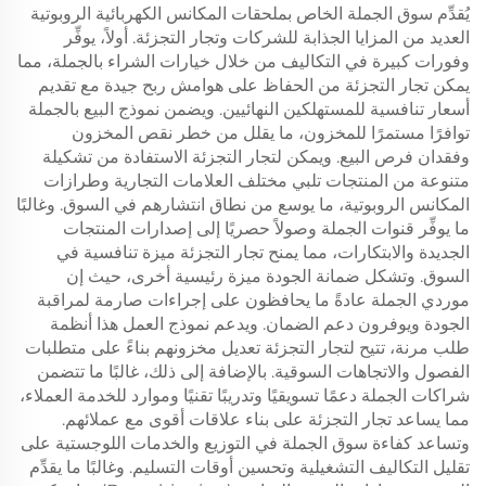
فرشاة حافة، حقيبة غبار
يُقدِّم سوق الجملة الخاص بملحقات المكانس الكهربائية الروبوتية
وقطع استهلاكية
العديد من المزايا الجذابة للشركات وتجار التجزئة. أولاً، يوفِّر
وفورات كبيرة في التكاليف من خلال خيارات الشراء بالجملة، مما
يمكن تجار التجزئة من الحفاظ على هوامش ربح جيدة مع تقديم
أسعار تنافسية للمستهلكين النهائيين. ويضمن نموذج البيع بالجملة
توافرًا مستمرًا للمخزون، ما يقلل من خطر نقص المخزون
وفقدان فرص البيع. ويمكن لتجار التجزئة الاستفادة من تشكيلة
متنوعة من المنتجات تلبي مختلف العلامات التجارية وطرازات
المكانس الروبوتية، ما يوسع من نطاق انتشارهم في السوق. وغالبًا
ما يوفِّر قنوات الجملة وصولاً حصريًا إلى إصدارات المنتجات
الجديدة والابتكارات، مما يمنح تجار التجزئة ميزة تنافسية في
السوق. وتشكل ضمانة الجودة ميزة رئيسية أخرى، حيث إن
موردي الجملة عادةً ما يحافظون على إجراءات صارمة لمراقبة
الجودة ويوفرون دعم الضمان. ويدعم نموذج العمل هذا أنظمة
طلب مرنة، تتيح لتجار التجزئة تعديل مخزونهم بناءً على متطلبات
الفصول والاتجاهات السوقية. بالإضافة إلى ذلك، غالبًا ما تتضمن
شراكات الجملة دعمًا تسويقيًا وتدريبًا تقنيًا وموارد للخدمة العملاء،
مما يساعد تجار التجزئة على بناء علاقات أقوى مع عملائهم.
وتساعد كفاءة سوق الجملة في التوزيع والخدمات اللوجستية على
تقليل التكاليف التشغيلية وتحسين أوقات التسليم. وغالبًا ما يقدِّم