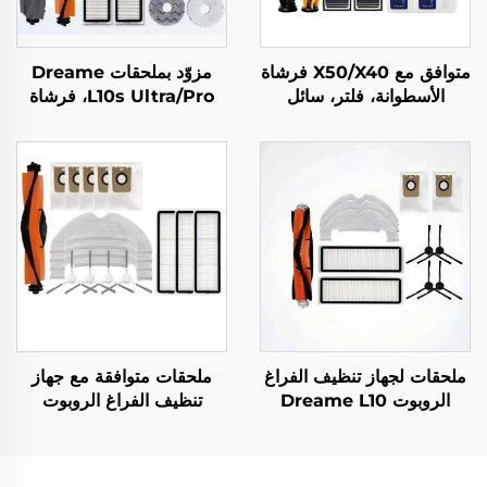
متوافق مع X50/X40 فرشاة
مزوّد بملحقات Dreame
الأسطوانة، فلتر، سائل
L10s Ultra/Pro، فرشاة
التنظيف لروبوت المسح
الأسطوانة، شاشة الفلتر،
Zhui Mi X50 إكسسوارات
القماش، كيس الغبار والمواد
الاستهلاكية، نوع عالمي
ملحقات لجهاز تنظيف الفراغ
ملحقات متوافقة مع جهاز
الروبوت Dreame L10
تنظيف الفراغ الروبوت
Plus/Z10 Pro/D10 تشمل
Dreame D10 Plus:
فرشاة أسطوانية، قطعة
فرشاة رئيسية Rls3D،
قماش ممسحة، شاشة تصفية
شاشة تصفية، قطعة قماش،