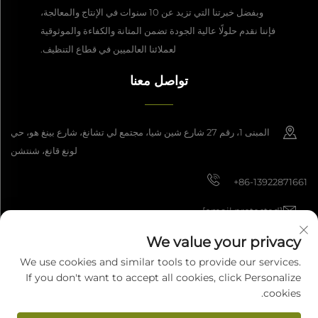
وبفضل خبرتنا التي تزيد عن 10 سنوات في الإنتاج والمعالجة،
فإننا نقدم حلولًا عالية الجودة تضمن المتانة والكفاءة والموثوقية
لعملائنا العالميين في قطاع التنظيف.
تواصل معنا
المبنى 1، رقم 27 شارع شين شيا، مجتمع لي تشانغ، شارع بينغ هو، حي
لونغ قانغ، شنتشن
+86-13922871661
[email protected]
We value your privacy
We use cookies and similar tools to provide our services.
حقوق النشر © 2025 شركة شنتشن داشان للتصنيع الذكي المحدودة. جميع الحقوق
If you don't want to accept all cookies, click Personalize
محفوظة.
سياسة الخصوصية
cookies.