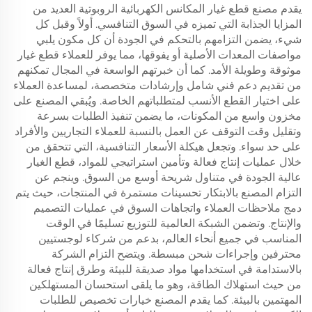
وحقيبة غبار
فرشاة حافة، حقيبة غبار
يقدم مصنع قطع غيار المكانس الكهربائية الروبوتية العديد من
وقطع استهلاكية
المزايا الجذابة التي تميزه في السوق التنافسي. أولاً وقبل كل
شيء، يضمن التزامهم بالتحكم في الجودة أن كل مكون يلبي
مواصفات المعدات الأصلية أو يفوقها، مما يوفر للعملاء قطع غيار
موثوقة وطويلة الأمد. كما أن خبرتهم الواسعة في المجال تمكنهم
من تقديم دعم فني شامل وإرشادات متخصصة، لمساعدة العملاء
على اختيار القطع الأنسب لمتطلباتهم الخاصة. ويُبقي المصنع على
مخزون واسع من المكونات، ما يضمن تنفيذ الطلبات بسرعة
وتقليل وقت التوقف عن العمل بالنسبة للعملاء التجاريين والأفراد
على حد سواء. وتجعل هيكلة الأسعار التنافسية، التي تتحقق من
خلال عمليات إنتاج فعالة وتأمين استراتيجي للمواد، قطع الغيار
عالية الجودة في متناول شريحة أوسع من السوق. وينجم عن
التزام المصنع بالابتكار تحسينات مستمرة في المنتجات، حيث يتم
دمج ملاحظات العملاء واتجاهات السوق في عمليات التصميم
والإنتاج. وتضمن الشبكة العالمية للتوزيع تسليمًا في الوقت
المناسب في جميع أنحاء العالم، بدعم من شركاء لوجستيين
محترفين وإجراءات شحن مبسطة. ويتضح التزام الشركة
بالاستدامة في استخدامها مواد صديقة للبيئة وطرق إنتاج فعالة
من حيث استهلاك الطاقة، وهو ما يلقى استحسان المستهلكين
المهتمين بالبيئة. كما يقدم المصنع خيارات تخصيص للطلبات