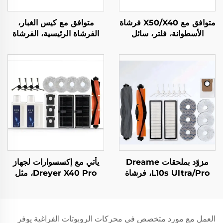
متوافق مع X50/X40 فرشاة
متوافق مع كيس الغبار،
الأسطوانة، فلتر، سائل
الفرشاة الرئيسية، الفرشاة
التنظيف لروبوت المسح
الجانبية، الفلتر، والقماش
Zhui Mi X50 إكسسوارات
لملحقات مكنسة Dreame
الكهربائية
L10plus/Z10pro/D10PLUS
مزوّد بملحقات Dreame
يأتي مع إكسسوارات لجهاز
L10s Ultra/Pro، فرشاة
Dreyer X40 Pro، مثل
الأسطوانة، شاشة الفلتر،
فرشاة الأسطوانة، قماش
القماش، كيس الغبار والمواد
الفلتر S30 Pro Ultra،
الاستهلاكية، نوع عالمي
كيس الغبار، وسائل التنظيف
العمل مع مورد متخصص في محركات الروبوتات الفراغية يوفر