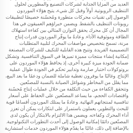
العديد من المزايا الجذابة لشركات التصنيع والمطورين لحلول
التنظيف الروبوتية. أولاً وقبل كل شيء، يتيح هؤلاء الموردون
الوصول إلى تقنيات محركات متطورة ومُحسّنة خصيصًا لتطبيقات
روبوتات التنظيف بالشفط. ويضمن خبراؤهم العميقون في هذا
المجال أن كل محرك يحقق التوازن المثالي بين كفاءة استهلاك
الطاقة وموثوقية الأداء. وعادةً ما يوفّر الموردون قدرات إنتاج
مرنة، تسمح بتخصيص مواصفات المحرك لتلبية المتطلبات
التصميمية الفريدة. وتتيح هذه القابلية للتكيف للشركات المصنعة
إمكانية إنشاء منتجات مميزة تميزها في السوق التنافسية. وتشكل
ضمانة الجودة ميزة كبيرة أخرى، إذ يحافظ هؤلاء الموردون على
بروتوكولات اختبار صارمة وتدابير تحكم في الجودة طوال عملية
الإنتاج. وغالبًا ما يوفرون تغطية شاملة للضمان ودعمًا ما بعد البيع،
مما يقلل من المخاطر وشواغل الصيانة بالنسبة للمصنّعين.
وتتحقق الكفاءة من حيث التكلفة من خلال عمليات إنتاج مُحسّنة
واقتصادات الحجم، ما يساعد المصنّعين على الحفاظ على أسعار
تنافسية لمنتجاتهم النهائية. وعادةً ما يمتلك الموردون أقسامًا قوية
للبحث والتطوير، يعملون باستمرار على ابتكارات يمكن أن تعزز
أداء المحرك وكفاءته. ويضمن هذا الالتزام بالابتكار أن يكون لدى
المصنّعين دائمًا إمكانية الوصول إلى أحدث التطورات التكنولوجية.
بالإضافة إلى ذلك، غالبًا ما يقدّم هؤلاء الموردون خدمات استشارية