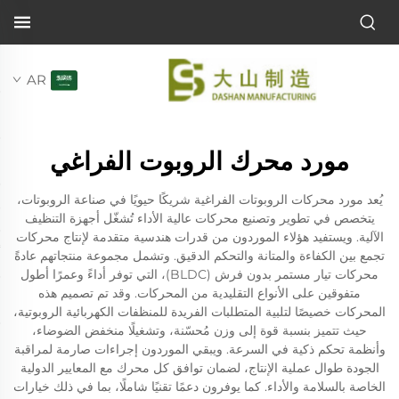
AR
مورد محرك الروبوت الفراغي
يُعد مورد محركات الروبوتات الفراغية شريكًا حيويًا في صناعة الروبوتات،
يتخصص في تطوير وتصنيع محركات عالية الأداء تُشغّل أجهزة التنظيف
الآلية. ويستفيد هؤلاء الموردون من قدرات هندسية متقدمة لإنتاج محركات
تجمع بين الكفاءة والمتانة والتحكم الدقيق. وتشمل مجموعة منتجاتهم عادةً
محركات تيار مستمر بدون فرش (BLDC)، التي توفر أداءً وعمرًا أطول
متفوقين على الأنواع التقليدية من المحركات. وقد تم تصميم هذه
المحركات خصيصًا لتلبية المتطلبات الفريدة للمنظفات الكهربائية الروبوتية،
حيث تتميز بنسبة قوة إلى وزن مُحسّنة، وتشغيلًا منخفض الضوضاء،
وأنظمة تحكم ذكية في السرعة. ويبقي الموردون إجراءات صارمة لمراقبة
الجودة طوال عملية الإنتاج، لضمان توافق كل محرك مع المعايير الدولية
الخاصة بالسلامة والأداء. كما يوفرون دعمًا تقنيًا شاملًا، بما في ذلك خيارات