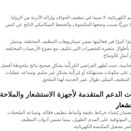
كهربائية، لا سيما في تنظيف الحواف وإزالة الأتربة من الزوايا.
ًا دوريًّا بسبب وضعها المكشوف والضغط الميكانيكي الناتج عن كنس
رًا كبيرًا في فعاليتها ضمن سيناريوهات التنظيف المختلفة. وتتميّز
بأطوال متغيرة للشعيرات التي تتكيف مع نصوع الأرضيات المختلفة
أمثلٍ للأوساخ.
جانبية، حيث تُظهر الفراشي المُركَّبة بشكلٍ صحيح نتائج ملحوظةً أفضل
 على مكونات مستهلكة أو مُركَّبة بشكلٍ غير سليم. وتساعد عمليات
لتنظيف المثلى طوال عمر الخدمة لهذا الملحق.
 الدعم المتقدمة لأجهزة الاستشعار والملاحة
تشعار
لضمان إنشاء خرائط دقيقة وأنماط تنظيف فعّالة. وتساعد الملحقات
 الموثوقية على المدى الطويل، بينما تضمن أدوات التنظيف
عمر تشغيل المكنسة الكهربائية.