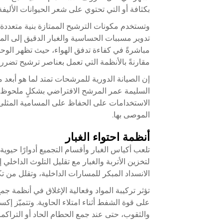
بكثافة أو التي تحتوي على شعر الحيوانات الأليفة
تدوير مسببات الحساسية والغبار الدقيق إلى الم
مباشرةً في كفاءة تدفق الهواء، حيث تظهر الوحد
مقارنةً بالأنظمة التي تعمل بعناصر ترشيح تضرر
إن الصيانة الدورية للمرشحات تمتد لما هو أبعد
السليمة عمر المرشح الافتراضي بشكلٍ ملحوظ. و
الاستخدامات على الحفاظ على المسامية المثلى وا
الموصى بها.
أنظمة احتواء الغبار
تلعب أكياس الغبار وأقسام التجميع أدوارًا حيو
لتخزين الأتربة والغبار مع تقليل التلوث الداخلي 
الانسداد المبكر للمسارات الداخلية، وتقلل من ت
تؤثر تركيبة المواد وفعالية الإغلاق في أنظمة جم
على قوة الشفط أثناء امتلاء الحاوية. وتتميّز إك
والثقوب، حتى عند جمع الحطام الحاد أو التراكمات