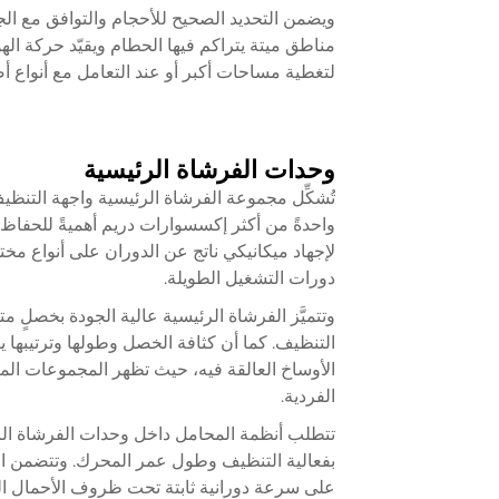
ويضمن التحديد الصحيح للأحجام والتوافق مع الج
مناطق ميتة يتراكم فيها الحطام ويقيّد حركة الهو
لتغطية مساحات أكبر أو عند التعامل مع أنواع 
وحدات الفرشاة الرئيسية
تُشكِّل مجموعة الفرشاة الرئيسية واجهة التنظي
واحدةً من أكثر إكسسوارات دريم أهميةً للحفاظ 
لإجهاد ميكانيكي ناتج عن الدوران على أنواع مخت
دورات التشغيل الطويلة.
وتتميَّز الفرشاة الرئيسية عالية الجودة بخصلٍ 
التنظيف. كما أن كثافة الخصل وطولها وترتيبها ي
الأوساخ العالقة فيه، حيث تظهر المجموعات المصمَ
الفردية.
تتطلب أنظمة المحامل داخل وحدات الفرشاة الرئيس
بفعالية التنظيف وطول عمر المحرك. وتتضمن الم
على سرعة دورانية ثابتة تحت ظروف الأحمال الم