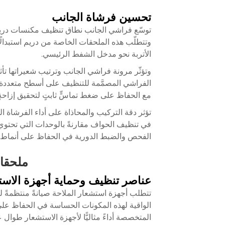
تحسين فرشاة الجانب
توسّع فراشي الجانب نطاق تنظيف مكنسات دريم ال
وتتطلّب هذه الملحقات الخاصة من دريم استبدال
الأتربة نحو مدخل الشفط الرئيسي.
وتؤثّر مرونة فراشي الجانب وترتيب شعيراتها تأثي
الفراشي المصمَّمة للتنظيف على أسطح متعددة 
مع الحفاظ على ضغط تماسٍّ ثابتٍ لتحقيق إزاحةٍ 
تؤثر دقة التركيب والمحاذاة على أداء الفرشاة ال
في تنظيف الحواف مقارنةً بالوحدات التي تحتوي
الفحص والضبط الدورية في الحفاظ على أنماط ا
ملحقات
عناصر تنظيف وحماية أجهزة الاس
تتطلب أجهزة استشعار الملاحة صيانةً منتظمةً 
الواقية لهذه المكونات الحساسة في الحفاظ على
المتخصصة أداءً مثاليًّا لأجهزة الاستشعار طوال 