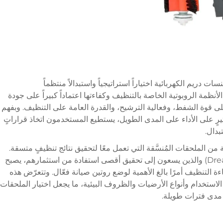
دريم الكهربائية اختياراً استراتيجياً واستبدالاً منتظماً
ظمة الروبوتية الخاصة بالتنظيف وكفاءتها اعتماداً كبيراً على جودة
على قوة الشفط، وفعالية الترشيح، والقدرة العامة على التنظيف. وبفهم
يرٍ على الأداء على المدى الطويل، يستطيع المستخدمون اتخاذ قراراتٍ
بدال.
 الملحقات المُنسَّقة التي تعمل معًا لتحقيق نتائج تنظيفٍ متسقة.
وللمستخدمين الذين يمتلكون أجهزة دريم (Dreame) والذين يسعون إلى تحقيق أقصى استفادة من استثمارهم، يصبح
ة التنظيف أمرًا بالغ الأهمية لوضع روتين صيانة فعّال. وتتعرّض هذه
لاستخدام وأنواع الأرضيات والظروف البيئية، ما يجعل اختيار الملحقات
 مدى فترات طويلة.