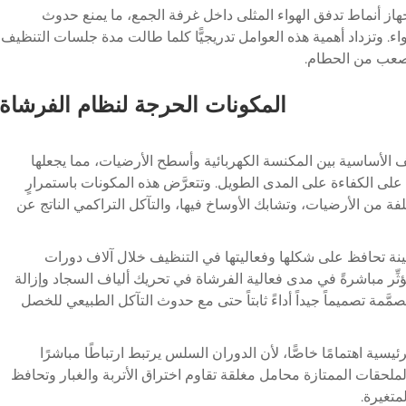
هاز أنماط تدفق الهواء المثلى داخل غرفة الجمع، ما يمنع حدوث
اء. وتزداد أهمية هذه العوامل تدريجيًّا كلما طالت مدة جلسات التنظيف
أصعب من الحطام.
المكونات الحرجة لنظام الفرشاة
ف الأساسية بين المكنسة الكهربائية وأسطح الأرضيات، مما يجعلها
على الكفاءة على المدى الطويل. وتتعرَّض هذه المكونات باستمرارٍ
لفة من الأرضيات، وتشابك الأوساخ فيها، والتآكل التراكمي الناتج عن
متينة تحافظ على شكلها وفعاليتها في التنظيف خلال آلاف دورات
ؤثِّر مباشرةً في مدى فعالية الفرشاة في تحريك ألياف السجاد وإزالة
ّمة تصميماً جيداً أداءً ثابتاً حتى مع حدوث التآكل الطبيعي للخصل
ية اهتمامًا خاصًّا، لأن الدوران السلس يرتبط ارتباطًا مباشرًا
لحقات الممتازة محامل مغلقة تقاوم اختراق الأتربة والغبار وتحافظ
تغيرة.