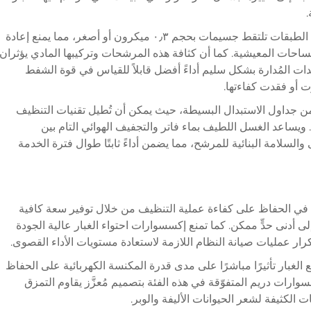
.
وتستخدم مكونات الترشيح الممتازة بنية متعددة الطبقات تلتقط جسيمات بحجم ٠٫٣ ميكرون أو أصغر، مما يمنع إعادة
ساحات المعيشية. كما أن كثافة هذه المرشحات وتركيبها المادي يؤثران
ات المُدارة بشكل سليم أداءً أفضل قابلاً للقياس في قوة الشفط
ت أو فقدت كفاءتها.
 من جداول الاستبدال البسيطة، حيث يمكن أن تُطيل تقنيات التنظيف
يساعد الغسل اللطيف بماء فاتر والتجفيف الهوائي التام بين
لسلامة البنائية للمرشح، مما يضمن أداءً ثابتًا طوال فترة الخدمة
ية في الحفاظ على كفاءة عملية التنظيف من خلال توفير سعة كافية
إلى أدنى حدٍّ ممكن. كما تمنع إكسسوارات احتواء الغبار عالية الجودة
كرار عمليات صيانة النظام اللازمة لاستعادة مستويات الأداء القصوى.
ع الغبار تأثيرًا مباشرًا على مدى قدرة المكنسة الكهربائية على الحفاظ
سسوارات دريم المتفوّقة في هذه الفئة بتصميم مُعزَّز يقاوم التمزق
 الكثيفة لشعر الحيوانات الأليفة والوبر.