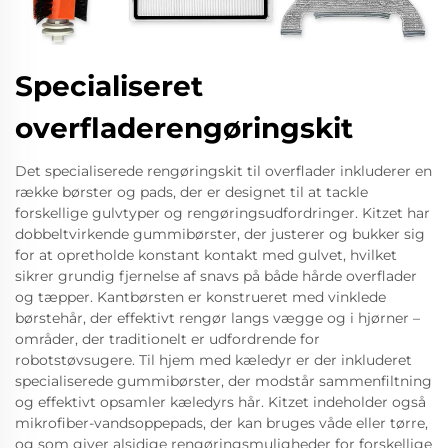
Specialiseret
overfladerengøringskit
Det specialiserede rengøringskit til overflader inkluderer en
række børster og pads, der er designet til at tackle
forskellige gulvtyper og rengøringsudfordringer. Kitzet har
dobbeltvirkende gummibørster, der justerer og bukker sig
for at opretholde konstant kontakt med gulvet, hvilket
sikrer grundig fjernelse af snavs på både hårde overflader
og tæpper. Kantbørsten er konstrueret med vinklede
børstehår, der effektivt rengør langs vægge og i hjørner –
områder, der traditionelt er udfordrende for
robotstøvsugere. Til hjem med kæledyr er der inkluderet
specialiserede gummibørster, der modstår sammenfiltning
og effektivt opsamler kæledyrs hår. Kitzet indeholder også
mikrofiber-vandsoppepads, der kan bruges våde eller tørre,
og som giver alsidige rengøringsmuligheder for forskellige