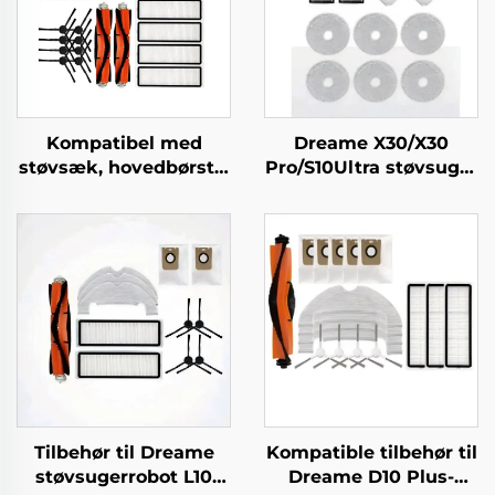
Kompatibel med
Dreame X30/X30
støvsæk, hovedbørste,
Pro/S10Ultra støvsuger
sidebørste, filter og
410 originale
klud til Dreame
forbrugsvarer
støvsugertilbehør
støvpose, filterdæksel,
L10plus/Z10pro/D10PLUS
klud, rullebørste
Tilbehør til Dreame
Kompatible tilbehør til
støvsugerrobot L10
Dreame D10 Plus-