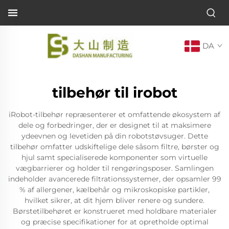
DA
tilbehør til irobot
iRobot-tilbehør repræsenterer et omfattende økosystem af
dele og forbedringer, der er designet til at maksimere
ydeevnen og levetiden på din robotstøvsuger. Dette
tilbehør omfatter udskiftelige dele såsom filtre, børster og
hjul samt specialiserede komponenter som virtuelle
vægbarrierer og holder til rengøringsposer. Samlingen
indeholder avancerede filtrationssystemer, der opsamler 99
% af allergener, kælbehår og mikroskopiske partikler,
hvilket sikrer, at dit hjem bliver renere og sundere.
Børstetilbehøret er konstrueret med holdbare materialer
og præcise specifikationer for at opretholde optimal