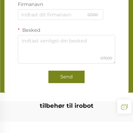
Firmanavn
0/200
Besked
0/1000
Send
tilbehør til irobot