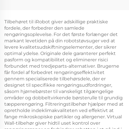
Plus/Z10 Pro/D10
støvsugerrobot: Rls3D
inkluderer en
hovedbørste,
rullebørste,
filterdæksel, klud,
mopperklud,
kantbørste, støvpose
Tilbehøret til iRobot giver adskillige praktiske
filterdæksel og
og forbrugsvarer
fordele, der forbedrer den samlede
støvpose
rengøringsoplevelse. For det første forlænger det
markant levetiden på din robotstøvsuger ved at
levere kvalitetsudskiftningselementer, der sikrer
optimal ydelse. Originale dele garanterer perfekt
pasform og kompatibilitet og eliminerer risici
forbundet med tredjeparts-alternativer. Brugerne
får fordel af forbedret rengøringseffektivitet
gennem specialiserede tilbehørsdele, der er
designet til specifikke rengøringsudfordringer,
såsom hjørnebørster til vanskeligt tilgængelige
områder og dobbeltvirkende børsterulle til grundig
tæpperengøring. Filtreringstilbehør hjælper med at
opretholde indeklimakvaliteten ved effektivt at
fange mikroskopiske partikler og allergener. Virtual
Wall-tilbehør giver hidtil uset kontrol over