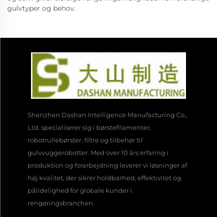
gulvtyper og behov.
Shenzhen Dashan Intelligence Manufacturing Co.,
Ltd. specialiserer sig i børstefilamenter,
robotrullebørster, filtre og tilbehør til
gulvvuggerobotter. Med over 10 års erfaring i
produktion og forarbejdning leverer vi løsninger af
høj kvalitet, der sikrer holdbarhed, effektivitet og
pålidelighed for globale kunder i
rengøringsbranchen.