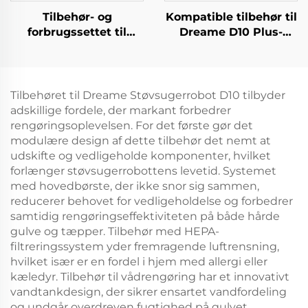
Tilbehør- og
Kompatible tilbehør til
forbrugssettet til
Dreame D10 Plus-
Dreame L20 Ultra
støvsugerrobot: Rls3D
robotstøvsuger
hovedbørste,
filterdæksel, klud,
kantbørste, støvpose
Tilbehøret til Dreame Støvsugerrobot D10 tilbyder
og forbrugsvarer
adskillige fordele, der markant forbedrer
rengøringsoplevelsen. For det første gør det
modulære design af dette tilbehør det nemt at
udskifte og vedligeholde komponenter, hvilket
forlænger støvsugerrobottens levetid. Systemet
med hovedbørste, der ikke snor sig sammen,
reducerer behovet for vedligeholdelse og forbedrer
samtidig rengøringseffektiviteten på både hårde
gulve og tæpper. Tilbehør med HEPA-
filtreringssystem yder fremragende luftrensning,
hvilket især er en fordel i hjem med allergi eller
kæledyr. Tilbehør til vådrengøring har et innovativt
vandtankdesign, der sikrer ensartet vandfordeling
og undgår overdreven fugtighed på gulvet,