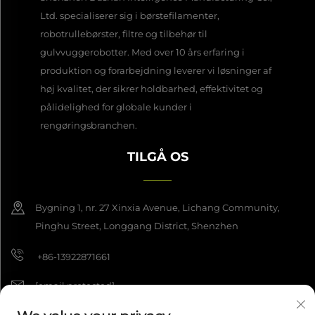
Ltd. specialiserer sig i børstefilamenter,
robotrullebørster, filtre og tilbehør til
gulvvuggerobotter. Med over 10 års erfaring i
produktion og forarbejdning leverer vi løsninger af
høj kvalitet, der sikrer holdbarhed, effektivitet og
pålidelighed for globale kunder i
rengøringsbranchen.
TILGÅ OS
Bygning 1, nr. 27 Xinxia Avenue, Lichang Community,
Pinghu Street, Longgang District, Shenzhen
+86-13922871661
[email protected]