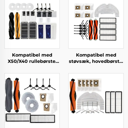
Kompatibel med
Kompatibel med
X50/X40 rullebørste,
støvsæk, hovedbørste,
filter og
sidebørste, filter og
rengøringsvæske til
klud til Dreame
Zhui Mi X50
støvsugertilbehør
fejningsrobottilbehør
L10plus/Z10pro/D10PLUS