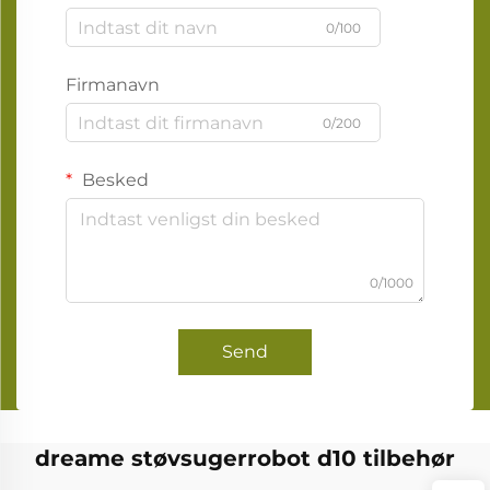
0/100
Firmanavn
0/200
Besked
0/1000
Send
dreame støvsugerrobot d10 tilbehør