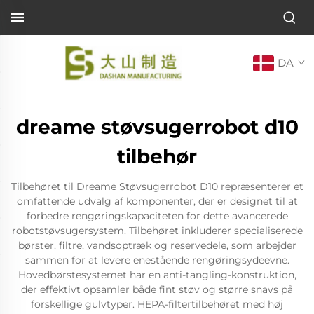
DA
dreame støvsugerrobot d10
tilbehør
Tilbehøret til Dreame Støvsugerrobot D10 repræsenterer et
omfattende udvalg af komponenter, der er designet til at
forbedre rengøringskapaciteten for dette avancerede
robotstøvsugersystem. Tilbehøret inkluderer specialiserede
børster, filtre, vandsoptræk og reservedele, som arbejder
sammen for at levere enestående rengøringsydeevne.
Hovedbørstesystemet har en anti-tangling-konstruktion,
der effektivt opsamler både fint støv og større snavs på
forskellige gulvtyper. HEPA-filtertilbehøret med høj