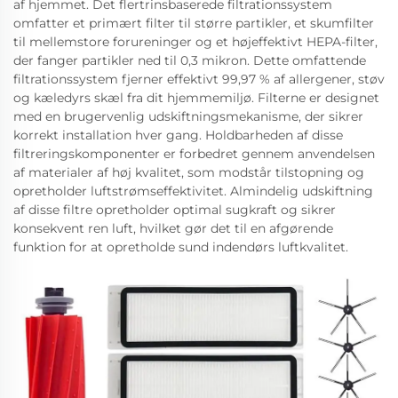
af hjemmet. Det flertrinsbaserede filtrationssystem
omfatter et primært filter til større partikler, et skumfilter
til mellemstore forureninger og et højeffektivt HEPA-filter,
der fanger partikler ned til 0,3 mikron. Dette omfattende
filtrationssystem fjerner effektivt 99,97 % af allergener, støv
og kæledyrs skæl fra dit hjemmemiljø. Filterne er designet
med en brugervenlig udskiftningsmekanisme, der sikrer
korrekt installation hver gang. Holdbarheden af disse
filtreringskomponenter er forbedret gennem anvendelsen
af materialer af høj kvalitet, som modstår tilstopning og
opretholder luftstrømseffektivitet. Almindelig udskiftning
af disse filtre opretholder optimal sugkraft og sikrer
konsekvent ren luft, hvilket gør det til en afgørende
funktion for at opretholde sund indendørs luftkvalitet.