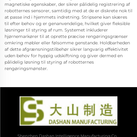
magnetiske egenskaber, der sikrer pålidelig registrering af
robotternes sensorer, samtidig med at de er diskrete nok til
at passe ind i hjemmets indretning. Stripsene kan skæres
til efter behov og er genanvendelige, hvilket giver fleksible
løsninger til styring af rum. Systemet inkluderer
hjørnemarkører til at oprette præcise rengøringsgrænser
omkring møbler eller følsomme genstande. Holdbarheden
af dette afgrænsningstilbehør sikrer langvarig effektivitet
uden behov for hyppig udskiftning og giver dermed en
pålidelig løsning til styring af robotternes
rengøringsmønster.
Shenzhen Dashan Intelligence Manufacturing Co.,