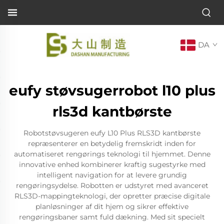
DA
eufy støvsugerrobot l10 plus
rls3d kantbørste
Robotstøvsugeren eufy L10 Plus RLS3D kantbørste
repræsenterer en betydelig fremskridt inden for
automatiseret rengørings teknologi til hjemmet. Denne
innovative enhed kombinerer kraftig sugestyrke med
intelligent navigation for at levere grundig
rengøringsydelse. Robotten er udstyret med avanceret
RLS3D-mappingteknologi, der opretter præcise digitale
planløsninger af dit hjem og sikrer effektive
rengøringsbaner samt fuld dækning. Med sit specielt