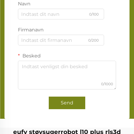
Navn
0/100
Firmanavn
0/200
Besked
0/1000
Send
eufy støvsugerrobot l10 plus rls3d