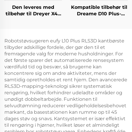
Den leveres med
Kompatible tilbehør til
tilbehør til Dreyer X40
Dreame D10 Plus-
Pro, såsom rullebørste,
støvsugerrobot: Rls3D
S30 Pro Ultra-
hovedbørste,
filterklud, støvpose og
filterdæksel, klud,
rengøringsvæske
kantbørste, støvpose
Robotstøvsugeren eufy L10 Plus RLS3D kantbørste
og forbrugsvarer
tilbyder adskillige fordele, der gør den til et
fremragende valg for moderne husholdninger. For
det første sparer det automatiserede rensesystem
værdifuld tid og besvær, så brugerne kan
koncentrere sig om andre aktiviteter, mens der
samtidig opretholdes et rent hjem. Den avancerede
RLS3D-mapping-teknologi sikrer systematisk
rengøring, hvilket forhindrer udeladte områder og
unødigt dobbeltarbejde. Funktionen til
selvudtømning reducerer vedligeholdelsesbehovet
markant, da basestationen kan rumme op til 45
dages støv og snavs. Kantsystemet er især effektivt
til rengøring i hjørner, hvilket løser et almindeligt
problem hos robotstøvsugere. Enhedens kraftfulde