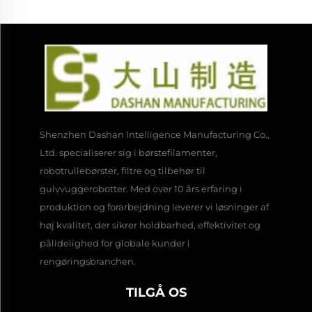
Shenzhen Dashan Intelligence Manufacturing Co.,
Ltd. specialiserer sig i børstefilamenter,
robotrullebørster, filtre og tilbehør til
gulvvuggerobotter. Med over 10 års erfaring i
produktion og forarbejdning leverer vi løsninger af
høj kvalitet, der sikrer holdbarhed, effektivitet og
pålidelighed for globale kunder i
rengøringsbranchen.
TILGÅ OS