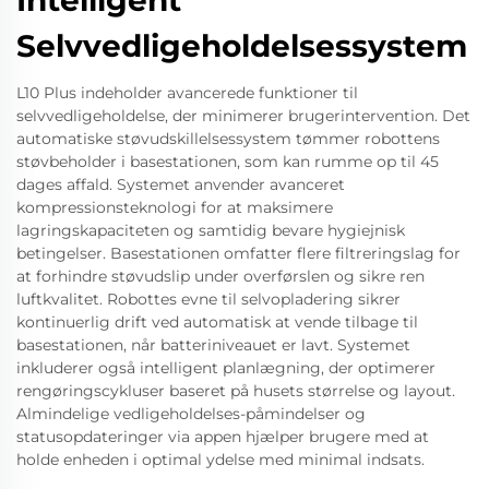
Intelligent
Selvvedligeholdelsessystem
L10 Plus indeholder avancerede funktioner til
selvvedligeholdelse, der minimerer brugerintervention. Det
automatiske støvudskillelsessystem tømmer robottens
støvbeholder i basestationen, som kan rumme op til 45
dages affald. Systemet anvender avanceret
kompressionsteknologi for at maksimere
lagringskapaciteten og samtidig bevare hygiejnisk
betingelser. Basestationen omfatter flere filtreringslag for
at forhindre støvudslip under overførslen og sikre ren
luftkvalitet. Robottes evne til selvopladering sikrer
kontinuerlig drift ved automatisk at vende tilbage til
basestationen, når batteriniveauet er lavt. Systemet
inkluderer også intelligent planlægning, der optimerer
rengøringscykluser baseret på husets størrelse og layout.
Almindelige vedligeholdelses-påmindelser og
statusopdateringer via appen hjælper brugere med at
holde enheden i optimal ydelse med minimal indsats.