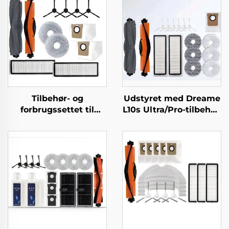
Tilbehør- og
Udstyret med Dreame
forbrugssettet til
L10s Ultra/Pro-tilbehør,
Dreame L20 Ultra
rullebørste,
robotstøvsuger
filterdæksel, klud,
støvposer og
forbrugsvarer,
universel type