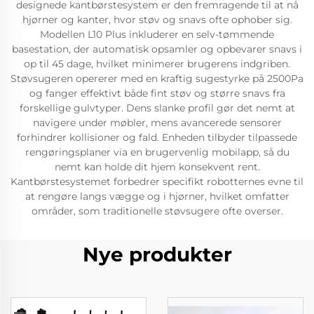
designede kantbørstesystem er den fremragende til at nå
hjørner og kanter, hvor støv og snavs ofte ophober sig.
Modellen L10 Plus inkluderer en selv-tømmende
basestation, der automatisk opsamler og opbevarer snavs i
op til 45 dage, hvilket minimerer brugerens indgriben.
Støvsugeren opererer med en kraftig sugestyrke på 2500Pa
og fanger effektivt både fint støv og større snavs fra
forskellige gulvtyper. Dens slanke profil gør det nemt at
navigere under møbler, mens avancerede sensorer
forhindrer kollisioner og fald. Enheden tilbyder tilpassede
rengøringsplaner via en brugervenlig mobilapp, så du
nemt kan holde dit hjem konsekvent rent.
Kantbørstesystemet forbedrer specifikt robotternes evne til
at rengøre langs vægge og i hjørner, hvilket omfatter
områder, som traditionelle støvsugere ofte overser.
Nye produkter