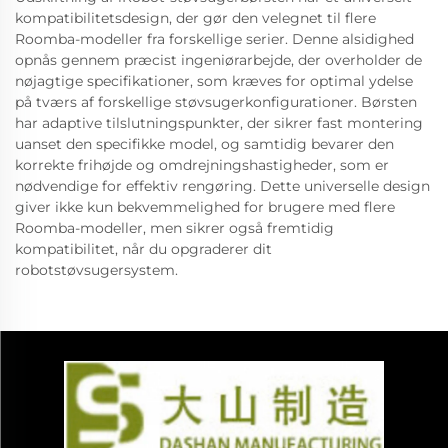
kompatibilitetsdesign, der gør den velegnet til flere
Roomba-modeller fra forskellige serier. Denne alsidighed
opnås gennem præcist ingeniørarbejde, der overholder de
nøjagtige specifikationer, som kræves for optimal ydelse
på tværs af forskellige støvsugerkonfigurationer. Børsten
har adaptive tilslutningspunkter, der sikrer fast montering
uanset den specifikke model, og samtidig bevarer den
korrekte frihøjde og omdrejningshastigheder, som er
nødvendige for effektiv rengøring. Dette universelle design
giver ikke kun bekvemmelighed for brugere med flere
Roomba-modeller, men sikrer også fremtidig
kompatibilitet, når du opgraderer dit
robotstøvsugersystem.