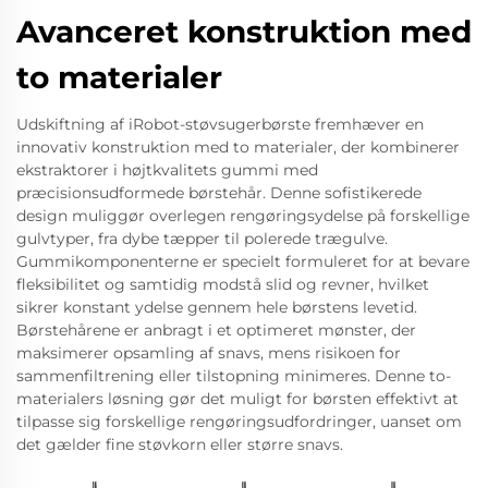
Avanceret konstruktion med
to materialer
Udskiftning af iRobot-støvsugerbørste fremhæver en
innovativ konstruktion med to materialer, der kombinerer
ekstraktorer i højtkvalitets gummi med
præcisionsudformede børstehår. Denne sofistikerede
design muliggør overlegen rengøringsydelse på forskellige
gulvtyper, fra dybe tæpper til polerede trægulve.
Gummikomponenterne er specielt formuleret for at bevare
fleksibilitet og samtidig modstå slid og revner, hvilket
sikrer konstant ydelse gennem hele børstens levetid.
Børstehårene er anbragt i et optimeret mønster, der
maksimerer opsamling af snavs, mens risikoen for
sammenfiltrening eller tilstopning minimeres. Denne to-
materialers løsning gør det muligt for børsten effektivt at
tilpasse sig forskellige rengøringsudfordringer, uanset om
det gælder fine støvkorn eller større snavs.