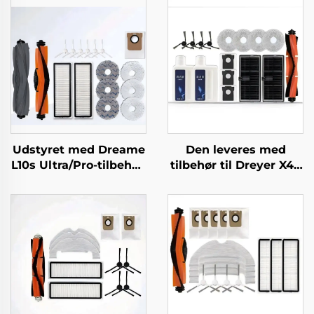
Udstyret med Dreame
Den leveres med
L10s Ultra/Pro-tilbehør,
tilbehør til Dreyer X40
rullebørste,
Pro, såsom rullebørste,
filterdæksel, klud,
S30 Pro Ultra-
støvposer og
filterklud, støvpose og
forbrugsvarer,
rengøringsvæske
universel type