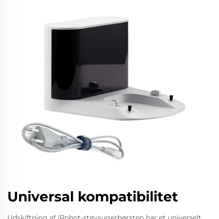
Universal kompatibilitet
Udskiftning af iRobot-støvsugerbørsten har et universelt