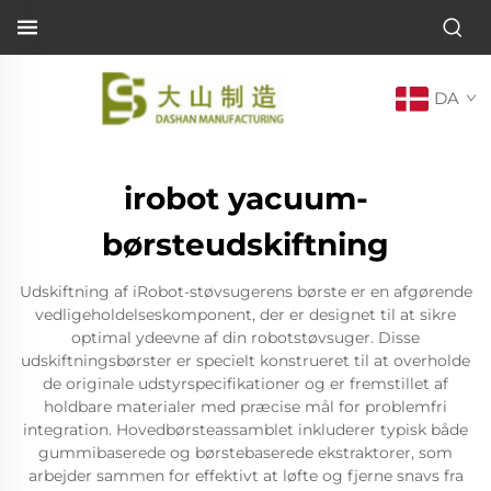
DA
irobot yacuum-
børsteudskiftning
Udskiftning af iRobot-støvsugerens børste er en afgørende
vedligeholdelseskomponent, der er designet til at sikre
optimal ydeevne af din robotstøvsuger. Disse
udskiftningsbørster er specielt konstrueret til at overholde
de originale udstyrspecifikationer og er fremstillet af
holdbare materialer med præcise mål for problemfri
integration. Hovedbørsteassamblet inkluderer typisk både
gummibaserede og børstebaserede ekstraktorer, som
arbejder sammen for effektivt at løfte og fjerne snavs fra