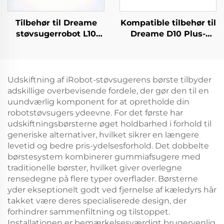
Tilbehør til Dreame
Kompatible tilbehør til
støvsugerrobot L10
Dreame D10 Plus-
Plus/Z10 Pro/D10
støvsugerrobot: Rls3D
inkluderer en
hovedbørste,
rullebørste,
filterdæksel, klud,
mopperklud,
kantbørste, støvpose
Udskiftning af iRobot-støvsugerens børste tilbyder
filterdæksel og
og forbrugsvarer
adskillige overbevisende fordele, der gør den til en
støvpose
uundværlig komponent for at opretholde din
robotstøvsugers ydeevne. For det første har
udskiftningsbørsterne øget holdbarhed i forhold til
generiske alternativer, hvilket sikrer en længere
levetid og bedre pris-ydelsesforhold. Det dobbelte
børstesystem kombinerer gummiafsugere med
traditionelle børster, hvilket giver overlegne
rensedegne på flere typer overflader. Børsterne
yder ekseptionelt godt ved fjernelse af kæledyrs hår
takket være deres specialiserede design, der
forhindrer sammenfiltning og tilstoppet.
Installationen er bemærkelsesværdigt brugervenlig