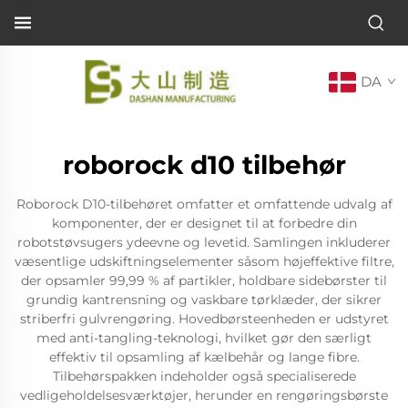
DA
roborock d10 tilbehør
Roborock D10-tilbehøret omfatter et omfattende udvalg af
komponenter, der er designet til at forbedre din
robotstøvsugers ydeevne og levetid. Samlingen inkluderer
væsentlige udskiftningselementer såsom højeffektive filtre,
der opsamler 99,99 % af partikler, holdbare sidebørster til
grundig kantrensning og vaskbare tørklæder, der sikrer
striberfri gulvrengøring. Hovedbørsteenheden er udstyret
med anti-tangling-teknologi, hvilket gør den særligt
effektiv til opsamling af kælbehår og lange fibre.
Tilbehørspakken indeholder også specialiserede
vedligeholdelsesværktøjer, herunder en rengøringsbørste