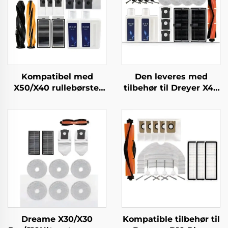
Kompatibel med
Den leveres med
X50/X40 rullebørste,
tilbehør til Dreyer X40
filter og
Pro, såsom rullebørste,
rengøringsvæske til
S30 Pro Ultra-
Zhui Mi X50
filterklud, støvpose og
fejningsrobottilbehør
rengøringsvæske
Dreame X30/X30
Kompatible tilbehør til