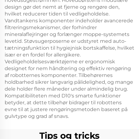
hovedsugestrømmen. Hovedbørstens modulære
design gør det nemt at fjerne og rengøre den,
hvilket reducerer tiden til vedligeholdelse.
Vandtankens komponenter indeholder avancerede
filtreringsmekanismer, der forhindrer
mineralaflejringer og forlænger moppe-systemets
levetid. Støvsugerposerne er udstyret med auto-
tætningsfunktion til hygiejnisk bortskaffelse, hvilket
især er en fordel for allergikere.
Vedligeholdelsesværktøjerne er ergonomisk
designet for nem håndtering og effektiv rengøring
af robotternes komponenter. Tilbehørernes
holdbarhed sikrer langvarig pålidelighed, og mange
dele holder flere måneder under almindelig brug.
Kompatibiliteten med D10's smarte funktioner
betyder, at dette tilbehør bidrager til robottens
evne til at justere rengøringsmetoden baseret på
gulvtype og grad af snavs.
Tips og tricks