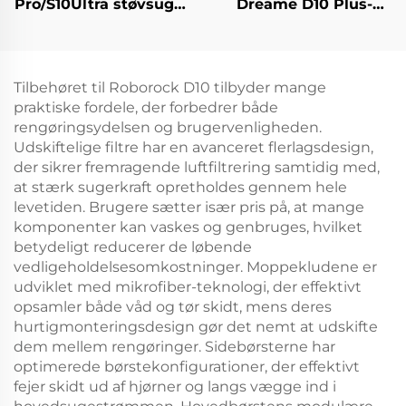
Pro/S10Ultra støvsuger
Dreame D10 Plus-
410 originale
støvsugerrobot: Rls3D
forbrugsvarer
hovedbørste,
støvpose, filterdæksel,
filterdæksel, klud,
klud, rullebørste
kantbørste, støvpose
Tilbehøret til Roborock D10 tilbyder mange
og forbrugsvarer
praktiske fordele, der forbedrer både
rengøringsydelsen og brugervenligheden.
Udskiftelige filtre har en avanceret flerlagsdesign,
der sikrer fremragende luftfiltrering samtidig med,
at stærk sugerkraft opretholdes gennem hele
levetiden. Brugere sætter især pris på, at mange
komponenter kan vaskes og genbruges, hvilket
betydeligt reducerer de løbende
vedligeholdelsesomkostninger. Moppekludene er
udviklet med mikrofiber-teknologi, der effektivt
opsamler både våd og tør skidt, mens deres
hurtigmonteringsdesign gør det nemt at udskifte
dem mellem rengøringer. Sidebørsterne har
optimerede børstekonfigurationer, der effektivt
fejer skidt ud af hjørner og langs vægge ind i