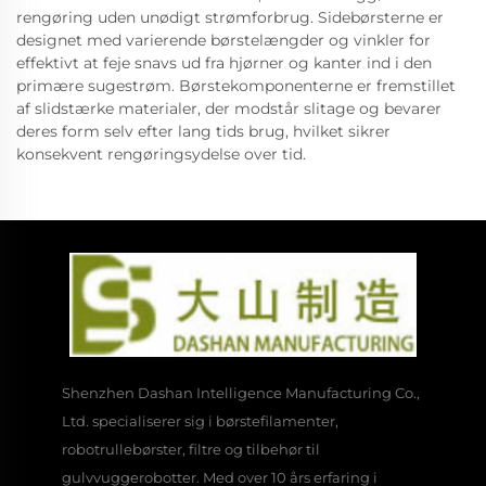
rengøring uden unødigt strømforbrug. Sidebørsterne er
designet med varierende børstelængder og vinkler for
effektivt at feje snavs ud fra hjørner og kanter ind i den
primære sugestrøm. Børstekomponenterne er fremstillet
af slidstærke materialer, der modstår slitage og bevarer
deres form selv efter lang tids brug, hvilket sikrer
konsekvent rengøringsydelse over tid.
Shenzhen Dashan Intelligence Manufacturing Co.,
Ltd. specialiserer sig i børstefilamenter,
robotrullebørster, filtre og tilbehør til
gulvvuggerobotter. Med over 10 års erfaring i