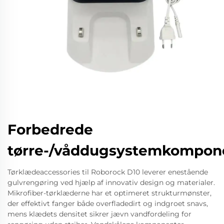
Forbedrede
tørre-/våddugsystemkompon
Tørklædeaccessories til Roborock D10 leverer enestående
gulvrengøring ved hjælp af innovativ design og materialer.
Mikrofiber-tørklæderne har et optimeret strukturmønster,
der effektivt fanger både overfladedirt og indgroet snavs,
mens klædets densitet sikrer jævn vandfordeling for