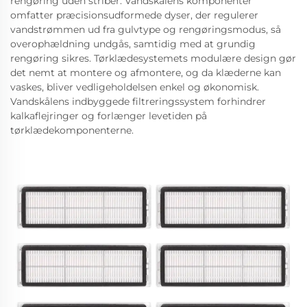
rengøring uden striber. Vandskålens komponenter
omfatter præcisionsudformede dyser, der regulerer
vandstrømmen ud fra gulvtype og rengøringsmodus, så
overophældning undgås, samtidig med at grundig
rengøring sikres. Tørklædesystemets modulære design gør
det nemt at montere og afmontere, og da klæderne kan
vaskes, bliver vedligeholdelsen enkel og økonomisk.
Vandskålens indbyggede filtreringssystem forhindrer
kalkaflejringer og forlænger levetiden på
tørklædekomponenterne.