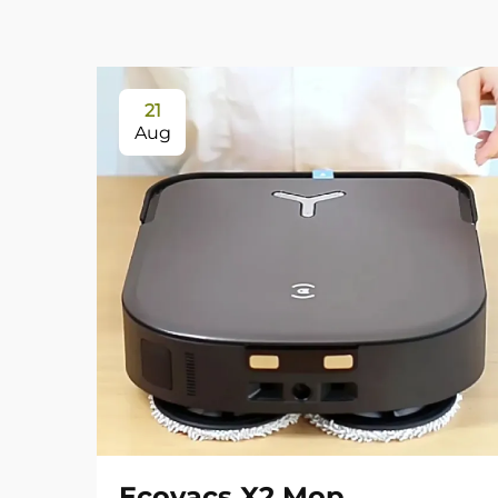
21
Aug
Ecovacs X2 Mop