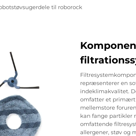
obotstøvsugerdele til roborock
Komponente
filtrations
Filtresystemkompon
repræsenterer en sof
indeklimakvalitet. D
omfatter et primært fi
mellemstore forureni
kan fange partikler 
omfattende filtresys
allergener, støv og m