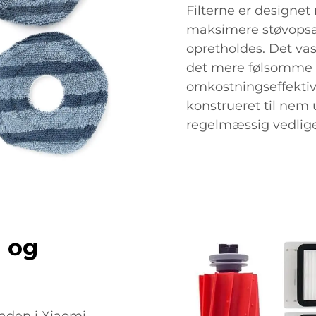
Filterne er designet 
maksimere støvopsa
opretholdes. Det vas
det mere følsomme H
omkostningseffektiv 
konstrueret til nem 
regelmæssig vedligeh
n og