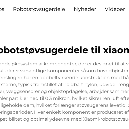
os
Robotstøvsugerdele
Nyheder
Videoer
obotstøvsugerdele til xiao
nde økosystem af komponenter, der er designet til at 
kluderer væsentlige komponenter såsom hovedbørsten, si
enslingen har en dobbeltvirkende konstruktion med båd
rsterne, typisk fremstillet af holdbart nylon, udvider re
er, væggsensorer og objektopdagelse, arbejder sammen f
er partikler ned til 0,3 mikron, hvilket sikrer ren luft 
ligeholde dem, hvilket forlænger støvsugerens levetid. 
øringsperioder. Hver enkelt komponent er produceret efte
atibilitet og optimal ydeevne med Xiaomi-robotstøvsu