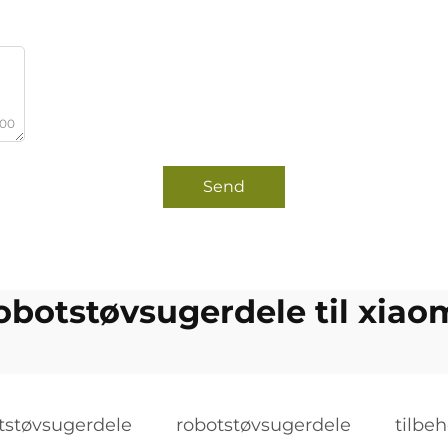
000
Send
obotstøvsugerdele til xiao
tstøvsugerdele
robotstøvsugerdele
tilbeh