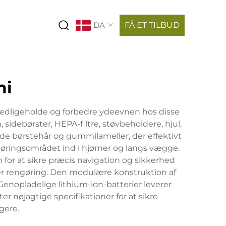
DA
FÅ ET TILBUD
mi
vedligeholde og forbedre ydeevnen hos disse
debørster, HEPA-filtre, støvbeholdere, hjul,
e børstehår og gummilameller, der effektivt
ngøringsområdet ind i hjørner og langs vægge.
or at sikre præcis navigation og sikkerhed
efter rengøring. Den modulære konstruktion af
Genopladelige lithium-ion-batterier leverer
r nøjagtige specifikationer for at sikre
gere.