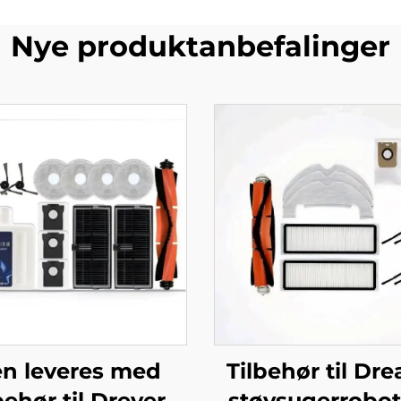
Nye produktanbefalinger
n leveres med
Tilbehør til Dr
behør til Dreyer
støvsugerrobot