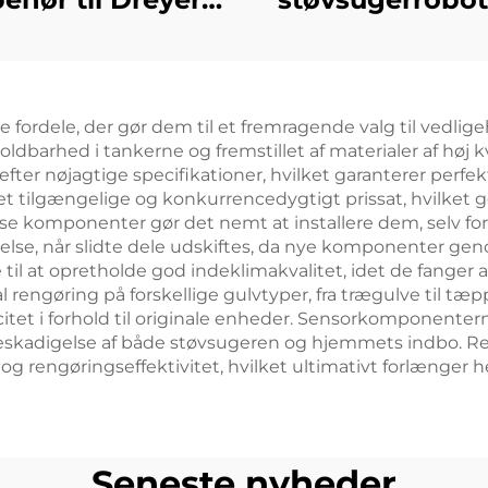
40 Pro, såsom
Plus/Z10 Pro/
lebørste, S30 Pro
inkluderer e
ltra-filterklud,
rullebørste,
 fordele, der gør dem til et fremragende valg til vedlig
støvpose og
mopperklud
arhed i tankerne og fremstillet af materialer af høj kval
ngøringsvæske
filterdæksel 
fter nøjagtige specifikationer, hvilket garanterer perf
t tilgængelige og konkurrencedygtigt prissat, hvilket 
støvpose
se komponenter gør det nemt at installere dem, selv fo
delse, når slidte dele udskiftes, da nye komponenter gen
e til at opretholde god indeklimakvalitet, idet de fanger a
engøring på forskellige gulvtyper, fra trægulve til tæppe
itet i forhold til originale enheder. Sensorkomponenter
r beskadigelse af både støvsugeren og hjemmets indbo. R
 rengøringseffektivitet, hvilket ultimativt forlænger 
Seneste nyheder