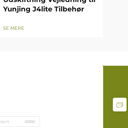
Yunjing J4lite Tilbehør
SE MERE
0/200