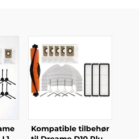
eame
Kompatible tilbehør
 L10
til Dreame D10 Plus-