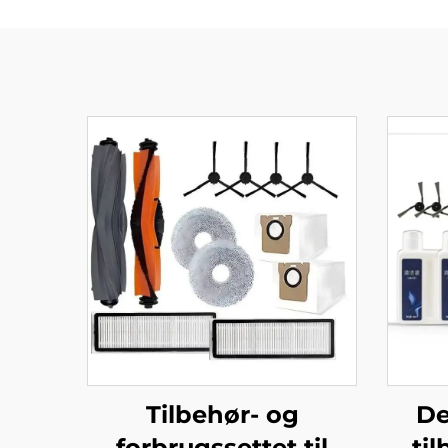
Tilbehør- og
De
forbrugssettet til
til