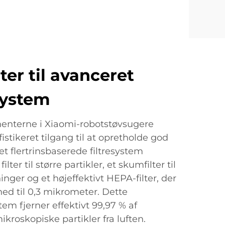
r til avanceret
system
enterne i Xiaomi-robotstøvsugere
istikeret tilgang til at opretholde god
et flertrinsbaserede filtresystem
lter til større partikler, et skumfilter til
nger og et højeffektivt HEPA-filter, der
ned til 0,3 mikrometer. Dette
tem fjerner effektivt 99,97 % af
ikroskopiske partikler fra luften.