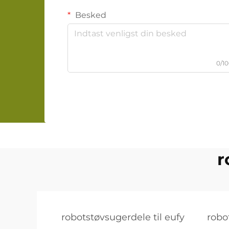
Besked
0/1
r
robotstøvsugerdele til eufy
robo