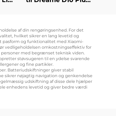
D10
støvsugerrobot:
n
Rls3D hovedbørste,
filterdæksel, klud,
eholdelse af din rengøringsenhed. For det
,
kantbørste, støvpose
itet, hvilket sikrer en lang levetid og
og
og forbrugsvarer
ekt pasform og funktionalitet med Xiaomi-
gør vedligeholdelsen omkostningseffektiv for
r personer med begrænset teknisk viden.
opretter støvsugeren til en ydelse svarende
llergener og fine partikler.
r. Batteriudskiftninger giver stabil
ne sikrer nøjagtig navigation og genkendelse
egelmæssig udskiftning af disse dele hjælper
hele enhedens levetid og giver bedre værdi