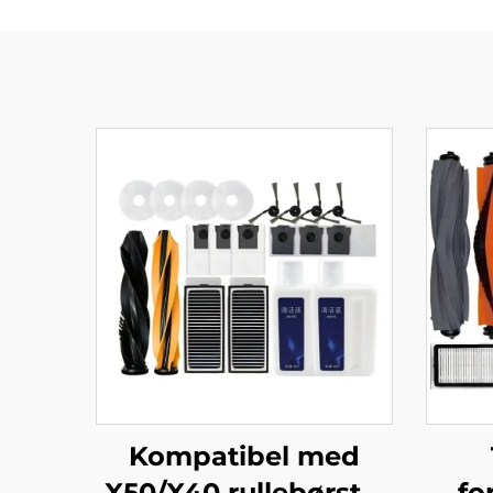
Kompatibel med
X50/X40 rullebørste,
fo