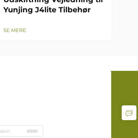
Yunjing J4lite Tilbehør
SE MERE
0/200