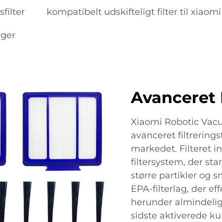
filter
kompatibelt udskifteligt filter til xiaom
uger
Avanceret 
Xiaomi Robotic Vacu
avanceret filtrerings
markedet. Filteret in
filtersystem, der st
større partikler og s
EPA-filterlag, der ef
herunder almindelige
sidste aktiverede ku