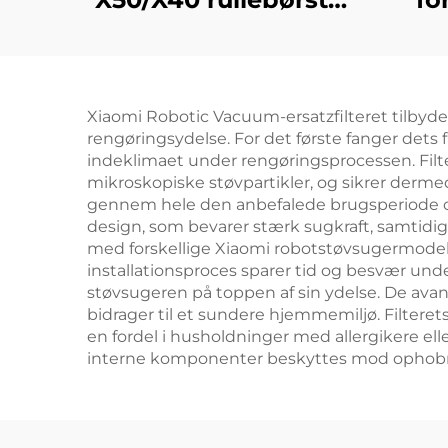
filter og
Dr
rengøringsvæske til
r
Zhui Mi X50
Xiaomi Robotic Vacuum-ersatzfilteret tilbyde
fejningsrobottilbehør
rengøringsydelse. For det første fanger dets 
indeklimaet under rengøringsprocessen. Filteret
mikroskopiske støvpartikler, og sikrer dermed
gennem hele den anbefalede brugsperiode og 
design, som bevarer stærk sugkraft, samtidig 
med forskellige Xiaomi robotstøvsugermodell
installationsproces sparer tid og besvær und
støvsugeren på toppen af sin ydelse. De avan
bidrager til et sundere hjemmemiljø. Filterets 
en fordel i husholdninger med allergikere ell
interne komponenter beskyttes mod ophobni