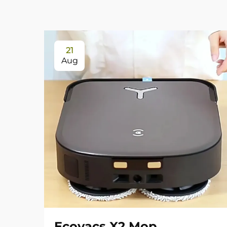
21
Aug
Ecovacs X2 Mop