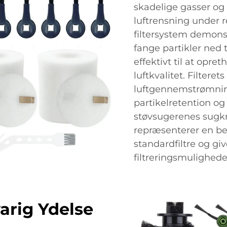
skadelige gasser og
luftrensning under 
filtersystem demonst
fange partikler ned t
effektivt til at opr
luftkvalitet. Filtere
luftgennemstrømni
partikelretention og
støvsugerenes sugkr
repræsenterer en bet
standardfiltre og gi
filtreringsmulighede
arig Ydelse