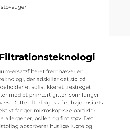
i støvsuger
Filtrationsteknologi
um-ersatzfilteret fremhæver en
teknologi, der adskiller det sig på
deholder et sofistikkeret trestrøget
arter med et primært gitter, som fanger
navs. Dette efterfølges af et højdensitets
fektivt fanger mikroskopiske partikler,
 allergener, pollen og fint støv. Det
lstoflag absorberer huslige lugte og