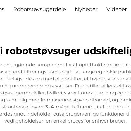
os
Robotstøvsugerdele
Nyheder
Videoer
 robotstøvsuger udskiftelig
r en afgørende komponent for at opretholde optimal re
vanceret filtreringsteknologi til at fange og holde part
et flerlagst design med et pre-filter, et højdensitetsepa-f
ng under rengøringscykluser. Fremstillet af førsteklasses
tstøvsugermodeller, hvilket sikrer korrekt tætning og mak
g samtidig med fremragende støvholdbarhed, og forhindrer
ypisk anbefalet hvert 3.-4. måned afhængigt af brugen –
erdesignet indeholder også brugervenlige funktioner til 
vedligeholdelsen en enkel proces for enhver bruger.