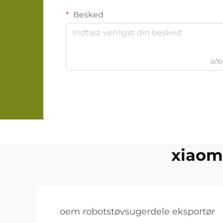
Besked
0/1
xiaomi
oem robotstøvsugerdele eksportør