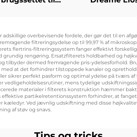
eame L20 Ultra
Ultra/Pro-tilbe
obotstøvsuger
rullebørste,
filterdæksel, k
r adskillige overbevisende fordele, der gør det til en a
støvposer o
fremragende filtreringsydelse op til 99,97 % af mikroskop
forbrugsvare
s flertrins-filtreringssystem fanger effektivt forskellige
 grundig rengøring. Ersatzfilterets holdbarhed og højkva
universel ty
tilbyder dermed fremragende pris-ydelsesforhold. Brug
med at det forhindrer tilstoppede kanaler og opretholder
er sikrer perfekt pasform og optimal ydelse på tværs af
er vedligeholdelsesrutiner, mens tydelige udskiftnings
cerede materialer i filterets konstruktion hæmmer bakte
effektive partikelretentionssystem forhindrer, at fanget sn
er kæledyr. Ved jævnlig udskiftning med disse højkvalite
ng af støv og snavs.
Tips og tricks