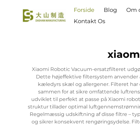
Forside
Blog
Om 
Kontakt Os
xiaomi
Xiaomi Robotic Vacuum-ersatzfilteret udgø
Dette højeffektive filtersystem anvender a
kæledyrs skæl og allergener. Filteret har 
sammen for at sikre omfattende luftrensni
udviklet til perfekt at passe på Xiaomi robo
struktur tillader optimal luftgennemstrømnin
Regelmæssig udskiftning af disse filtre – t
og sikrer konsekvent rengøringsydelse. Filt