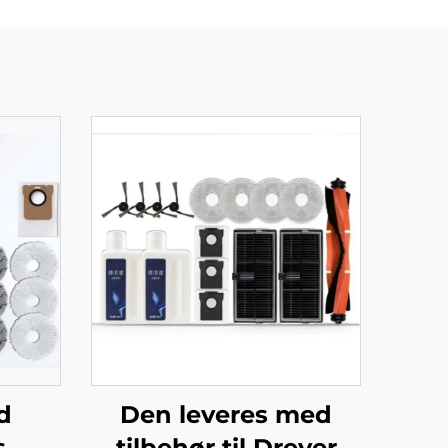
d
Den leveres med
s
tilbehør til Dreyer