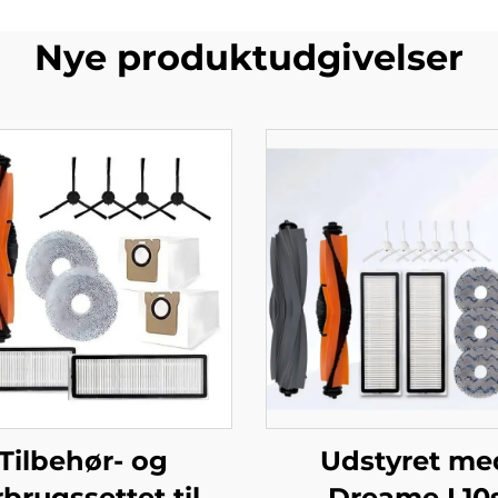
Nye produktudgivelser
Tilbehør- og
Udstyret me
rbrugssettet til
Dreame L10