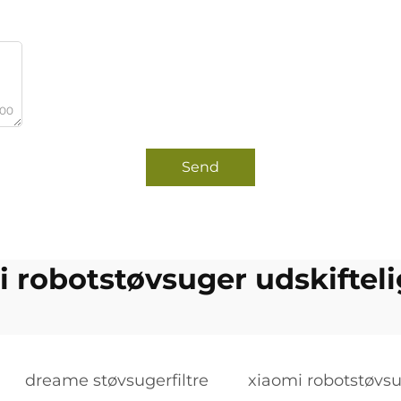
000
Send
 robotstøvsuger udskiftelig
dreame støvsugerfiltre
xiaomi robotstøvsug