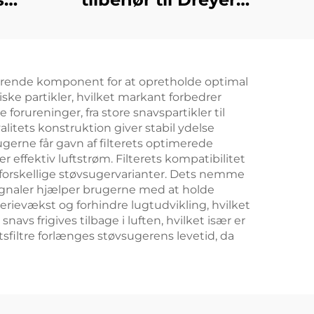
hør,
X40 Pro, såsom
rullebørste, S30 Pro
lud,
Ultra-filterklud,
fgørende komponent for at opretholde optimal
g
støvpose og
iske partikler, hvilket markant forbedrer
r,
rengøringsvæske
 forureninger, fra store snavspartikler til
litets konstruktion giver stabil ydelse
pe
erne får gavn af filterets optimerede
 effektiv luftstrøm. Filterets kompatibilitet
 forskellige støvsugervarianter. Dets nemme
signaler hjælper brugerne med at holde
rievækst og forhindre lugtudvikling, hvilket
avs frigives tilbage i luften, hvilket især er
tsfiltre forlænges støvsugerens levetid, da