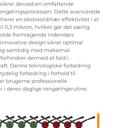
 sikrer derved en omfattende
rengøringsprocessen. Dette avancerede
rerer en ekstraordinær effektivitet i at
il 0,3 mikron, hvilket gør det særlig
etholde fremragende indendørs
ts innovative design sikrer optimal
ng samtidig med maksimal
 forhindrer dermed et fald i
aft. Denne teknologiske forbedring
ydelig forbedring i forhold til
ver brugerne professionelle
r i deres daglige rengøringsrutine.