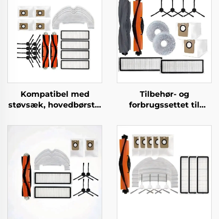
Kompatibel med
Tilbehør- og
støvsæk, hovedbørste,
forbrugssettet til
sidebørste, filter og
Dreame L20 Ultra
klud til Dreame
robotstøvsuger
støvsugertilbehør
L10plus/Z10pro/D10PLUS