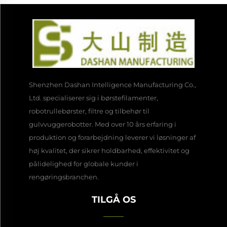
Shenzhen Dashan Intelligence Manufacturing Co.,
Ltd. specialiserer sig i børstefilamenter,
robotrullebørster, filtre og tilbehør til
gulvvuggerobotter. Med over 10 års erfaring i
produktion og forarbejdning leverer vi løsninger af
høj kvalitet, der sikrer holdbarhed, effektivitet og
pålidelighed for globale kunder i
rengøringsbranchen.
TILGÅ OS