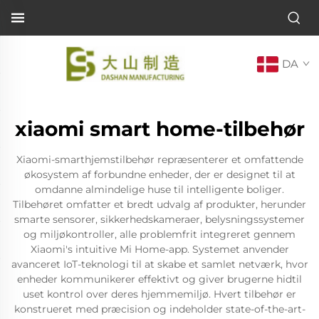
DA
xiaomi smart home-tilbehør
Xiaomi-smarthjemstilbehør repræsenterer et omfattende
økosystem af forbundne enheder, der er designet til at
omdanne almindelige huse til intelligente boliger.
Tilbehøret omfatter et bredt udvalg af produkter, herunder
smarte sensorer, sikkerhedskameraer, belysningssystemer
og miljøkontroller, alle problemfrit integreret gennem
Xiaomi's intuitive Mi Home-app. Systemet anvender
avanceret IoT-teknologi til at skabe et samlet netværk, hvor
enheder kommunikerer effektivt og giver brugerne hidtil
uset kontrol over deres hjemmemiljø. Hvert tilbehør er
konstrueret med præcision og indeholder state-of-the-art-