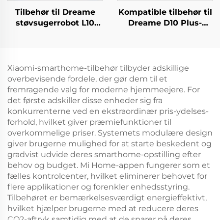
Tilbehør til Dreame
Kompatible tilbehør til
støvsugerrobot L10
Dreame D10 Plus-
Plus/Z10 Pro/D10
støvsugerrobot: Rls3D
inkluderer en
hovedbørste,
rullebørste,
filterdæksel, klud,
mopperklud,
kantbørste, støvpose
Xiaomi-smarthome-tilbehør tilbyder adskillige
filterdæksel og
og forbrugsvarer
overbevisende fordele, der gør dem til et
støvpose
fremragende valg for moderne hjemmeejere. For
det første adskiller disse enheder sig fra
konkurrenterne ved en ekstraordinær pris-ydelses-
forhold, hvilket giver præmiefunktioner til
overkommelige priser. Systemets modulære design
giver brugerne mulighed for at starte beskedent og
gradvist udvide deres smarthome-opstilling efter
behov og budget. Mi Home-appen fungerer som et
fælles kontrolcenter, hvilket eliminerer behovet for
flere applikationer og forenkler enhedsstyring.
Tilbehøret er bemærkelsesværdigt energieffektivt,
hvilket hjælper brugerne med at reducere deres
CO2-aftryk samtidig med at de sparer på deres