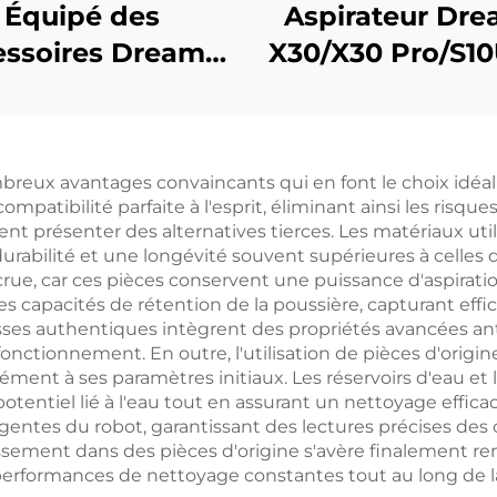
Équipé des
Aspirateur Dr
essoires Dreame
X30/X30 Pro/S10
10s Ultra/Pro,
410, consomma
sse à rouleaux,
d'origine : sa
n de filtre, Tissu,
poussière, écra
breux avantages convaincants qui en font le choix idéal 
 à poussière et
filtre, tissu, bro
patibilité parfaite à l'esprit, éliminant ainsi les risq
sommables, Type
rouleaux
 présenter des alternatives tierces. Les matériaux utilis
durabilité et une longévité souvent supérieures à celles d
universel
crue, car ces pièces conservent une puissance d'aspirat
eures capacités de rétention de la poussière, capturant eff
brosses authentiques intègrent des propriétés avancées 
ctionnement. En outre, l'utilisation de pièces d'origine
rmément à ses paramètres initiaux. Les réservoirs d'eau e
tentiel lié à l'eau tout en assurant un nettoyage effica
gentes du robot, garantissant des lectures précises des 
estissement dans des pièces d'origine s'avère finalemen
performances de nettoyage constantes tout au long de la 