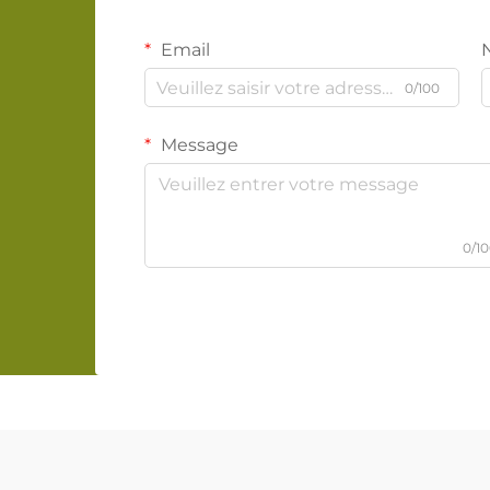
Email
0/100
Message
0/1