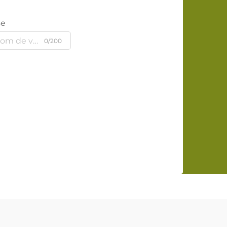
se
0/200