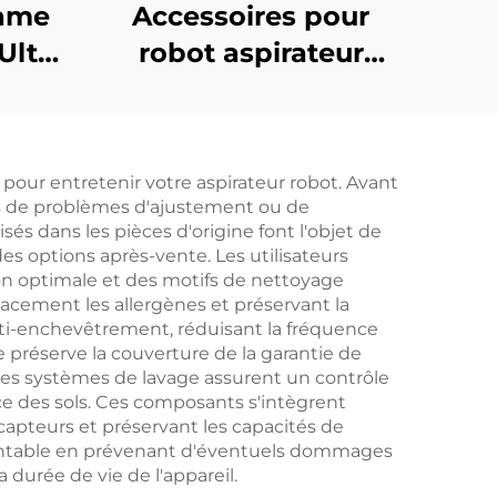
eame
Accessoires pour
Ultra
robot aspirateur
bles
Dreame L10 Plus/Z10
c à
Pro/D10 : brosse à
n de
rouleaux, chiffon à
pour entretenir votre aspirateur robot. Avant
sse à
serpillière, écran de
ues de problèmes d'ajustement ou de
filtre et sac à
és dans les pièces d'origine font l'objet de
es options après-vente. Les utilisateurs
poussière
ion optimale et des motifs de nettoyage
icacement les allergènes et préservant la
anti-enchevêtrement, réduisant la fréquence
 préserve la couverture de la garantie de
t les systèmes de lavage assurent un contrôle
ce des sols. Ces composants s'intègrent
capteurs et préservant les capacités de
t rentable en prévenant d'éventuels dommages
durée de vie de l'appareil.