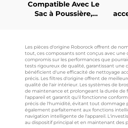
Compatible Avec Le
Sac à Poussière,
acc
Brosse Principale,
L
Brosse Latérale,
Bro
Filtre Et Tissu Du
Écra
Les pièces d'origine Roborock offrent de nom
Aspirateur Dreame
Sac
tout, ces composants sont conçus avec une com
Accessoires
con
compromis sur les performances que pourraient
tests rigoureux de qualité, garantissant une 
L10plus/Z10pro/D10PLUS
bénéficient d'une efficacité de nettoyage ac
précis. Les filtres d'origine offrent de meill
qualité de l'air intérieur. Les systèmes de 
de maintenance et prolongeant la durée de fon
l'appareil et garantit qu'il fonctionne confo
précis de l'humidité, évitant tout dommage po
également parfaitement aux fonctions intelli
navigation intelligente de l'appareil. L'inv
au dispositif principal et en maintenant des 