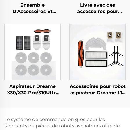
Ensemble
Livré avec des
D'Accessoires Et
accessoires pour
Consommables Pour
l'aspirateur Dreyer X40
Le Robot Aspirateur
Pro, tels que la brosse
Dreame L20 Ultra
à rouleaux, le tissu de
filtre ultra S30 Pro, le
sac à poussière et le
liquide de nettoyage
Aspirateur Dreame
Accessoires pour robot
X30/X30 Pro/S10Ultra
aspirateur Dreame L10
410, consommables
Plus/Z10 Pro/D10 :
d'origine : sac à
brosse à rouleaux,
poussière, écran de
chiffon à serpillière,
filtre, tissu, brosse à
écran de filtre et sac à
Le système de commande en gros pour les
rouleaux
poussière
fabricants de pièces de robots aspirateurs offre de