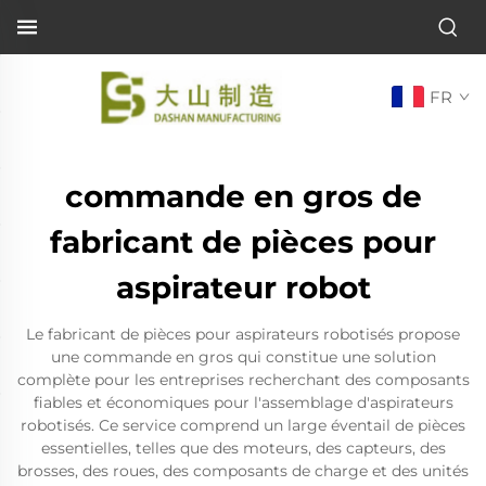
FR
commande en gros de
fabricant de pièces pour
aspirateur robot
Le fabricant de pièces pour aspirateurs robotisés propose
une commande en gros qui constitue une solution
complète pour les entreprises recherchant des composants
fiables et économiques pour l'assemblage d'aspirateurs
robotisés. Ce service comprend un large éventail de pièces
essentielles, telles que des moteurs, des capteurs, des
brosses, des roues, des composants de charge et des unités