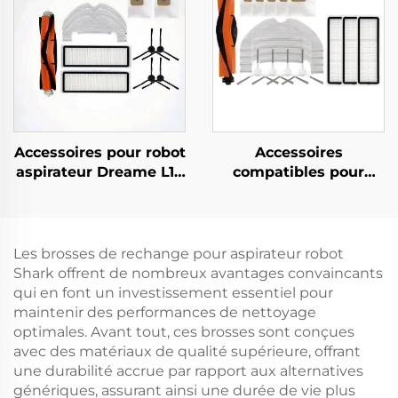
poussière et
consommables, Type
universel
Accessoires pour robot
Accessoires
aspirateur Dreame L10
compatibles pour
Plus/Z10 Pro/D10 :
robot aspirateur
brosse à rouleaux,
Dreame D10 Plus :
chiffon à serpillière,
Brosse principale
écran de filtre et sac à
Rls3D, Écran de filtre,
Les brosses de rechange pour aspirateur robot
poussière
Tissu, Brosse de bord,
Shark offrent de nombreux avantages convaincants
Sac à poussière et
qui en font un investissement essentiel pour
consommables
maintenir des performances de nettoyage
optimales. Avant tout, ces brosses sont conçues
avec des matériaux de qualité supérieure, offrant
une durabilité accrue par rapport aux alternatives
génériques, assurant ainsi une durée de vie plus