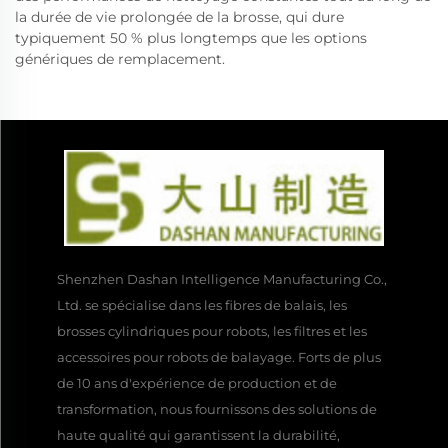
la durée de vie prolongée de la brosse, qui dure
typiquement 50 % plus longtemps que les options
génériques de remplacement.
Shenzhen Dashan Intelligence Manufacturing Co.,
Ltd. se spécialise dans les fibres de balais, les
brosses cylindriques pour robots, les filtres et les
accessoires pour robots de balayage. Forts de plus
de 10 ans d'expérience de production et de
transformation, nous fournissons des solutions de
haute qualité qui garantissent la durabilité,