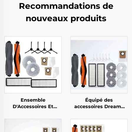
Recommandations de
nouveaux produits
Ensemble
Équipé des
D'Accessoires Et
accessoires Dreame
Consommables Pour
L10s Ultra/Pro, Brosse
Le Robot Aspirateur
à rouleaux, Écran de
Dreame L20 Ultra
filtre, Tissu, Sac à