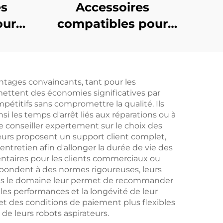
es
Accessoires
our
compatibles pour
eyer
robot aspirateur
e la
Dreame D10 Plus :
x, le
Brosse principale
antages convaincants, tant pour les
ltra
Rls3D, Écran de filtre,
mettent des économies significatives par
c à
Tissu, Brosse de
mpétitifs sans compromettre la qualité. Ils
i les temps d'arrêt liés aux réparations ou à
le
bord, Sac à poussière
e conseiller expertement sur le choix des
oyage
et consommables
eurs proposent un support client complet,
entretien afin d'allonger la durée de vie des
ntaires pour les clients commerciaux ou
répondent à des normes rigoureuses, leurs
dans le domaine leur permet de recommander
les performances et la longévité de leur
et des conditions de paiement plus flexibles
 de leurs robots aspirateurs.