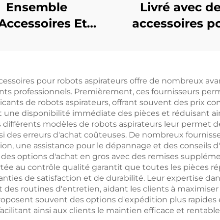
Ensemble
Livré avec d
Accessoires Et
accessoires p
sommables Pour
l'aspirateur Dr
Robot Aspirateur
X40 Pro, tels qu
eame L20 Ultra
brosse à rouleau
accessoires pour robots aspirateurs offre de nombreux av
tissu de filtre u
nts professionnels. Premièrement, ces fournisseurs per
S30 Pro, le sa
icants de robots aspirateurs, offrant souvent des prix co
 une disponibilité immédiate des pièces et réduisant ains
poussière et 
s différents modèles de robots aspirateurs leur permet d
liquide de nett
nsi des erreurs d'achat coûteuses. De nombreux fourniss
ation, une assistance pour le dépannage et des conseils d'
 des options d'achat en gros avec des remises suppléme
rtée au contrôle qualité garantit que toutes les pièces 
ties de satisfaction et de durabilité. Leur expertise 
s routines d'entretien, aidant les clients à maximiser 
proposent souvent des options d'expédition plus rapides 
acilitant ainsi aux clients le maintien efficace et rentable