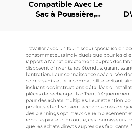
Compatible Avec Le
Sac à Poussière,
D'
Brosse Principale,
Con
Brosse Latérale,
Le 
Filtre Et Tissu Du
Dr
Travailler avec un fournisseur spécialisé en 
Aspirateur Dreame
consommateurs individuels que pour les clie
Accessoires
rapport à l'achat directement auprès des fabr
disposent d'inventaires étendus, garantissant
L10plus/Z10pro/D10PLUS
l'entretien. Leur connaissance spécialisée de
composants et leur compatibilité, évitant ai
incluant des instructions détaillées d'install
pièces de rechange. Ils offrent fréquemment
pour des achats multiples. Leur attention po
produits étant souvent accompagnés de garan
des plannings optimaux de remplacement et de
robot aspirateur. En outre, ces fournisseurs 
que les achats directs auprès des fabricants, f