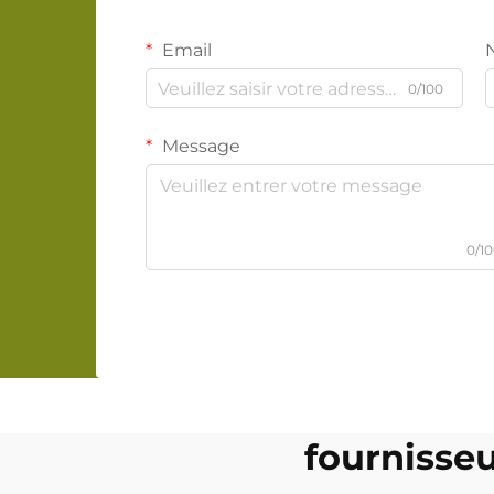
Email
0/100
Message
0/1
fournisseu