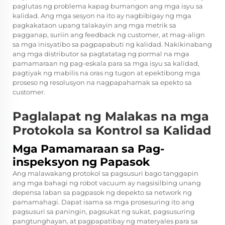
paglutas ng problema kapag bumangon ang mga isyu sa
kalidad. Ang mga sesyon na ito ay nagbibigay ng mga
pagkakataon upang talakayin ang mga metrik sa
pagganap, suriin ang feedback ng customer, at mag-align
sa mga inisyatibo sa pagpapabuti ng kalidad. Nakikinabang
ang mga distributor sa pagtatatag ng pormal na mga
pamamaraan ng pag-eskala para sa mga isyu sa kalidad,
pagtiyak ng mabilis na oras ng tugon at epektibong mga
proseso ng resolusyon na nagpapahamak sa epekto sa
customer.
Paglalapat ng Malakas na mga
Protokola sa Kontrol sa Kalidad
Mga Pamamaraan sa Pag-
inspeksyon ng Papasok
Ang malawakang protokol sa pagsusuri bago tanggapin
ang mga bahagi ng robot vacuum ay nagsisilbing unang
depensa laban sa pagpasok ng depekto sa network ng
pamamahagi. Dapat isama sa mga prosesuring ito ang
pagsusuri sa paningin, pagsukat ng sukat, pagsusuring
pangtunghayan, at pagpapatibay ng materyales para sa