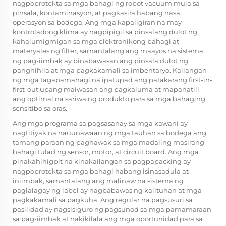
nagpoprotekta sa mga bahagi ng robot vacuum mula sa
pinsala, kontaminasyon, at pagkasira habang nasa
operasyon sa bodega. Ang mga kapaligiran na may
kontroladong klima ay nagpipigil sa pinsalang dulot ng
kahalumigmigan sa mga elektronikong bahagi at
materyales ng filter, samantalang ang maayos na sistema
ng pag-iimbak ay binabawasan ang pinsala dulot ng
panghihila at mga pagkakamali sa imbentaryo. Kailangan
ng mga tagapamahagi na ipatupad ang patakarang first-in-
first-out upang maiwasan ang pagkaluma at mapanatili
ang optimal na sariwa ng produkto para sa mga bahaging
sensitibo sa oras.
Ang mga programa sa pagsasanay sa mga kawani ay
nagtitiyak na nauunawaan ng mga tauhan sa bodega ang
tamang paraan ng paghawak sa mga madaling masirang
bahagi tulad ng sensor, motor, at circuit board. Ang mga
pinakahihigpit na kinakailangan sa pagpapacking ay
nagpoprotekta sa mga bahagi habang isinasadula at
iniimbak, samantalang ang malinaw na sistema ng
paglalagay ng label ay nagbabawas ng kalituhan at mga
pagkakamali sa pagkuha. Ang regular na pagsusuri sa
pasilidad ay nagsisiguro ng pagsunod sa mga pamamaraan
sa pag-iimbak at nakikilala ang mga oportunidad para sa