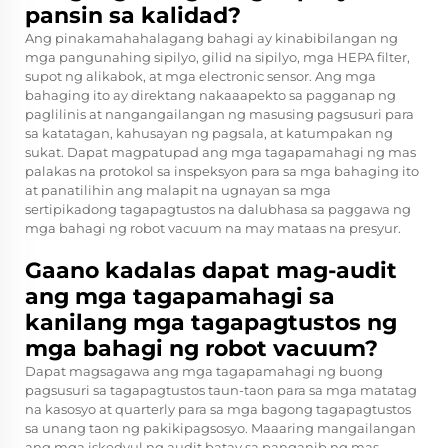
pansin sa kalidad?
Ang pinakamahahalagang bahagi ay kinabibilangan ng
mga pangunahing sipilyo, gilid na sipilyo, mga HEPA filter,
supot ng alikabok, at mga electronic sensor. Ang mga
bahaging ito ay direktang nakaaapekto sa pagganap ng
paglilinis at nangangailangan ng masusing pagsusuri para
sa katatagan, kahusayan ng pagsala, at katumpakan ng
sukat. Dapat magpatupad ang mga tagapamahagi ng mas
palakas na protokol sa inspeksyon para sa mga bahaging ito
at panatilihin ang malapit na ugnayan sa mga
sertipikadong tagapagtustos na dalubhasa sa paggawa ng
mga bahagi ng robot vacuum na may mataas na presyur.
Gaano kadalas dapat mag-audit
ang mga tagapamahagi sa
kanilang mga tagapagtustos ng
mga bahagi ng robot vacuum?
Dapat magsagawa ang mga tagapamahagi ng buong
pagsusuri sa tagapagtustos taun-taon para sa mga matatag
na kasosyo at quarterly para sa mga bagong tagapagtustos
sa unang taon ng pakikipagsosyo. Maaaring mangailangan
ang mga iskedyul ng audit batay sa panganib ng mas