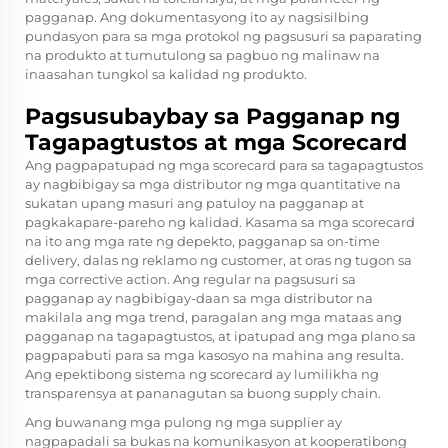
pagganap. Ang dokumentasyong ito ay nagsisilbing
pundasyon para sa mga protokol ng pagsusuri sa paparating
na produkto at tumutulong sa pagbuo ng malinaw na
inaasahan tungkol sa kalidad ng produkto.
Pagsusubaybay sa Pagganap ng
Tagapagtustos at mga Scorecard
Ang pagpapatupad ng mga scorecard para sa tagapagtustos
ay nagbibigay sa mga distributor ng mga quantitative na
sukatan upang masuri ang patuloy na pagganap at
pagkakapare-pareho ng kalidad. Kasama sa mga scorecard
na ito ang mga rate ng depekto, pagganap sa on-time
delivery, dalas ng reklamo ng customer, at oras ng tugon sa
mga corrective action. Ang regular na pagsusuri sa
pagganap ay nagbibigay-daan sa mga distributor na
makilala ang mga trend, paragalan ang mga mataas ang
pagganap na tagapagtustos, at ipatupad ang mga plano sa
pagpapabuti para sa mga kasosyo na mahina ang resulta.
Ang epektibong sistema ng scorecard ay lumilikha ng
transparensya at pananagutan sa buong supply chain.
Ang buwanang mga pulong ng mga supplier ay
nagpapadali sa bukas na komunikasyon at kooperatibong