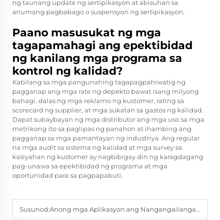
ng taunang update ng sertipikasyon at abisuhan sa
anumang pagbabago o suspensyon ng sertipikasyon.
Paano masusukat ng mga
tagapamahagi ang epektibidad
ng kanilang mga programa sa
kontrol ng kalidad?
Kabilang sa mga pangunahing tagapagpahiwatig ng
pagganap ang mga rate ng depekto bawat isang milyong
bahagi, dalas ng mga reklamo ng kustomer, rating sa
scorecard ng supplier, at mga sukatan sa gastos ng kalidad.
Dapat subaybayan ng mga distributor ang mga uso sa mga
metrikong ito sa paglipas ng panahon at ihambing ang
pagganap sa mga pamantayan ng industriya. Ang regular
na mga audit sa sistema ng kalidad at mga survey sa
kasiyahan ng kustomer ay nagbibigay din ng karagdagang
pag-unawa sa epektibidad ng programa at mga
oportunidad para sa pagpapabuti.
Susunod:
Anong mga Aplikasyon ang Nangangailangan ng Matibay na Bahagi ng Robot Vacuum sa mga Merkado ng Paglilinis