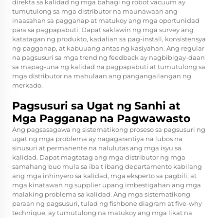
direkta sa kalidad ng mga bahagi ng robot vacuum ay
tumutulong sa mga distributor na maunawaan ang
inaasahan sa pagganap at matukoy ang mga oportunidad
para sa pagpapabuti. Dapat saklawin ng mga survey ang
katatagan ng produkto, kadalian sa pag-install, konsistensya
ng pagganap, at kabuuang antas ng kasiyahan. Ang regular
na pagsusuri sa mga trend ng feedback ay nagbibigay-daan
sa mapag-una ng kalidad na pagpapabuti at tumutulong sa
mga distributor na mahulaan ang pangangailangan ng
merkado.
Pagsusuri sa Ugat ng Sanhi at
Mga Pagganap na Pagwawasto
Ang pagsasagawa ng sistematikong proseso sa pagsusuri ng
ugat ng mga problema ay nagagarantiya na lubos na
sinusuri at permanente na nalulutas ang mga isyu sa
kalidad. Dapat magtatag ang mga distributor ng mga
samahang buo mula sa iba't ibang departamento kabilang
ang mga inhinyero sa kalidad, mga eksperto sa pagbili, at
mga kinatawan ng supplier upang imbestigahan ang mga
malaking problema sa kalidad. Ang mga sistematikong
paraan ng pagsusuri, tulad ng fishbone diagram at five-why
technique, ay tumutulong na matukoy ang mga likat na