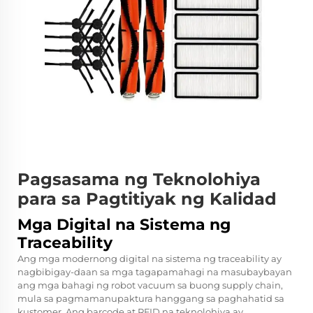
Pagsasama ng Teknolohiya
para sa Pagtitiyak ng Kalidad
Mga Digital na Sistema ng
Traceability
Ang mga modernong digital na sistema ng traceability ay
nagbibigay-daan sa mga tagapamahagi na masubaybayan
ang mga bahagi ng robot vacuum sa buong supply chain,
mula sa pagmamanupaktura hanggang sa paghahatid sa
kustomer. Ang barcode at RFID na teknolohiya ay