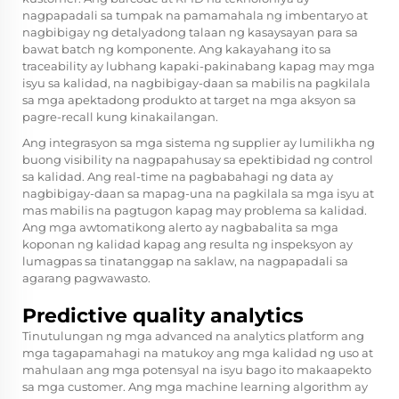
nagpapadali sa tumpak na pamamahala ng imbentaryo at
nagbibigay ng detalyadong talaan ng kasaysayan para sa
bawat batch ng komponente. Ang kakayahang ito sa
traceability ay lubhang kapaki-pakinabang kapag may mga
isyu sa kalidad, na nagbibigay-daan sa mabilis na pagkilala
sa mga apektadong produkto at target na mga aksyon sa
pagre-recall kung kinakailangan.
Ang integrasyon sa mga sistema ng supplier ay lumilikha ng
buong visibility na nagpapahusay sa epektibidad ng control
sa kalidad. Ang real-time na pagbabahagi ng data ay
nagbibigay-daan sa mapag-una na pagkilala sa mga isyu at
mas mabilis na pagtugon kapag may problema sa kalidad.
Ang mga awtomatikong alerto ay nagbabalita sa mga
koponan ng kalidad kapag ang resulta ng inspeksyon ay
lumagpas sa tinatanggap na saklaw, na nagpapadali sa
agarang pagwawasto.
Predictive quality analytics
Tinutulungan ng mga advanced na analytics platform ang
mga tagapamahagi na matukoy ang mga kalidad ng uso at
mahulaan ang mga potensyal na isyu bago ito makaapekto
sa mga customer. Ang mga machine learning algorithm ay