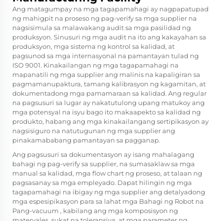
Ang matagumpay na mga tagapamahagi ay nagpapatupad
ng mahigpit na proseso ng pag-verify sa mga supplier na
nagsisimula sa malawakang audit sa mga pasilidad ng
produksyon. Sinusuri ng mga audit na ito ang kakayahan sa
produksyon, mga sistema ng kontrol sa kalidad, at
pagsunod sa mga internasyonal na pamantayan tulad ng
ISO 9001. Kinakailangan ng mga tagapamahagi na
mapanatili ng mga supplier ang malinis na kapaligiran sa
pagmamanupaktura, tamang kalibrasyon ng kagamitan, at
dokumentadong mga pamamaraan sa kalidad. Ang regular
na pagsusuri sa lugar ay nakatutulong upang matukoy ang
mga potensyal na isyu bago ito makaapekto sa kalidad ng
produkto, habang ang mga kinakailangang sertipikasyon ay
nagsisiguro na natutugunan ng mga supplier ang
pinakamababang pamantayan sa pagganap.
Ang pagsusuri sa dokumentasyon ay isang mahalagang
bahagi ng pag-verify sa supplier, na sumasaklaw sa mga
manual sa kalidad, mga flow chart ng proseso, at talaan ng
pagsasanay sa mga empleyado. Dapat hilingin ng mga
tagapamahagi na ibigay ng mga supplier ang detalyadong
mga espesipikasyon para sa lahat
mga Bahagi ng Robot na
Pang-vacuum
, kabilang ang mga komposisyon ng
materyales, sukat na toleransiya, at mga parameter ng