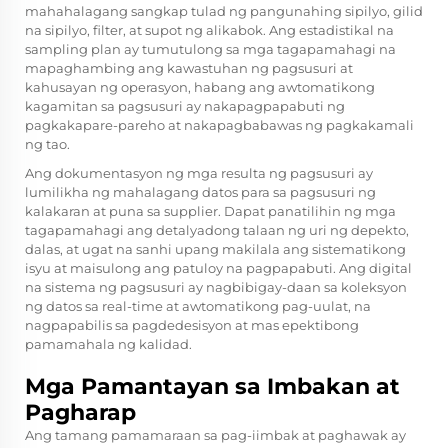
mahahalagang sangkap tulad ng pangunahing sipilyo, gilid
na sipilyo, filter, at supot ng alikabok. Ang estadistikal na
sampling plan ay tumutulong sa mga tagapamahagi na
mapaghambing ang kawastuhan ng pagsusuri at
kahusayan ng operasyon, habang ang awtomatikong
kagamitan sa pagsusuri ay nakapagpapabuti ng
pagkakapare-pareho at nakapagbabawas ng pagkakamali
ng tao.
Ang dokumentasyon ng mga resulta ng pagsusuri ay
lumilikha ng mahalagang datos para sa pagsusuri ng
kalakaran at puna sa supplier. Dapat panatilihin ng mga
tagapamahagi ang detalyadong talaan ng uri ng depekto,
dalas, at ugat na sanhi upang makilala ang sistematikong
isyu at maisulong ang patuloy na pagpapabuti. Ang digital
na sistema ng pagsusuri ay nagbibigay-daan sa koleksyon
ng datos sa real-time at awtomatikong pag-uulat, na
nagpapabilis sa pagdedesisyon at mas epektibong
pamamahala ng kalidad.
Mga Pamantayan sa Imbakan at
Pagharap
Ang tamang pamamaraan sa pag-iimbak at paghawak ay