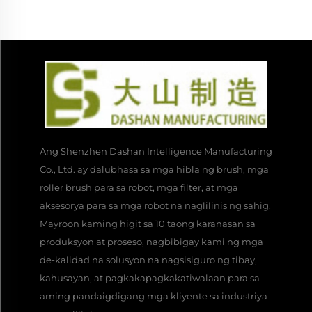
Ang Shenzhen Dashan Intelligence Manufacturing
Co., Ltd. ay dalubhasa sa mga hibla ng brush, mga
roller brush para sa robot, mga filter, at mga
aksesorya para sa mga robot na naglilinis ng sahig.
Mayroon kaming higit sa 10 taong karanasan sa
produksyon at proseso, nagbibigay kami ng mga
de-kalidad na solusyon na nagsisiguro ng tibay,
kahusayan, at pagkakapagkakatiwalaan para sa
aming pandaigdigang mga kliyente sa industriya