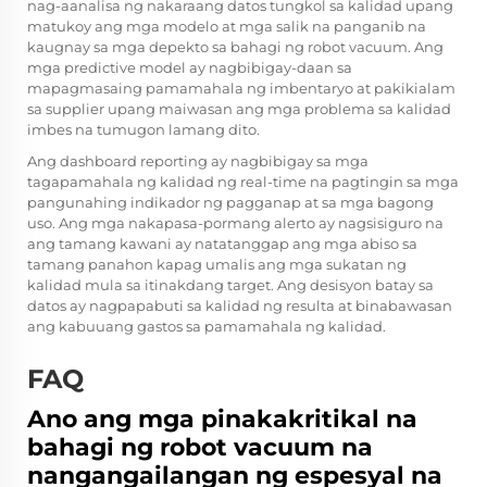
nag-aanalisa ng nakaraang datos tungkol sa kalidad upang
matukoy ang mga modelo at mga salik na panganib na
kaugnay sa mga depekto sa bahagi ng robot vacuum. Ang
mga predictive model ay nagbibigay-daan sa
mapagmasaing pamamahala ng imbentaryo at pakikialam
sa supplier upang maiwasan ang mga problema sa kalidad
imbes na tumugon lamang dito.
Ang dashboard reporting ay nagbibigay sa mga
tagapamahala ng kalidad ng real-time na pagtingin sa mga
pangunahing indikador ng pagganap at sa mga bagong
uso. Ang mga nakapasa-pormang alerto ay nagsisiguro na
ang tamang kawani ay natatanggap ang mga abiso sa
tamang panahon kapag umalis ang mga sukatan ng
kalidad mula sa itinakdang target. Ang desisyon batay sa
datos ay nagpapabuti sa kalidad ng resulta at binabawasan
ang kabuuang gastos sa pamamahala ng kalidad.
FAQ
Ano ang mga pinakakritikal na
bahagi ng robot vacuum na
nangangailangan ng espesyal na