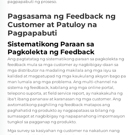
pagpapabuti ng proseso.
Pagsasama ng Feedback ng
Customer at Patuloy na
Pagpapabuti
Sistematikong Paraan sa
Pagkolekta ng Feedback
Ang pagtatatag ng sistematikong paraan sa pagkolekta ng
feedback mula sa mga customer ay nagbibigay-daan sa
mga distributor na madaling makilala ang mga isyu sa
kalidad at magpatupad ng mga kaukulang aksyon bago pa
man lumala ang mga problema. Ang multi-channel na
sistema ng feedback, kabilang ang mga online portal,
telepono suporta, at field service report, ay nakakakuha ng
iba't ibang pananaw at karanasan ng mga customer. Ang
awtomatikong paghiling ng feedback matapos ang
paghahatid ng produkto ay nagpapataas sa bilang ng
sumasagot at nagbibigay ng napapanahong impormasyon
tungkol sa pagganap ng produkto.
Mga survey sa kasiyahan ng customer na nakatuon nang