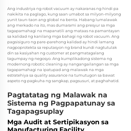
Ang industriya ng robot vacuum ay nakaranas ng hindi pa
nakikita na paglago, kung saan umabot sa milyon-milyong
yunit taun-taon ang global na benta. Habang lumalawak
ang merkado na ito, mas dumarami ang presyur sa mga
tagapamahagi na mapanatili ang mataas na pamantayan
sa kalidad ng kanilang mga bahagi ng robot vacuum. Ang
pagsisiguro ng pare-parehong kalidad ay hindi lamang
nagpoprotekta sa reputasyon ng brand kundi nagtutulak
din sa kasiyahan ng customer at pangmatagalang
tagumpay ng negosyo. Ang kumplikadong sistema ng
modernong robotic cleaning ay nangangailangan sa mga
tagapamahagi na ipatupad ang malawak na mga
estratehiya sa quality assurance na tumutugon sa bawat
aspeto ng pagkuha ng sangkap, pagsusuri, at paghahatid.
Pagtatatag ng Malawak na
Sistema ng Pagpapatunay sa
Tagapagsuplay
Mga Audit at Sertipikasyon sa
Manufacturing Facility