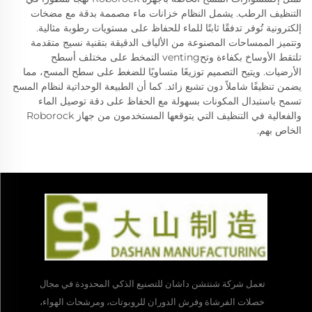
التنظيف الرطب. يشمل النظام خزانات ماء مصممة بدقة مع مضخات
إلكترونية تُوفر تدفقًا ثابتًا للماء للحفاظ على مستويات رطوبة مثالية.
وتتميز الممساحات المصنوعة من الألياف الدقيقة بتقنية نسيج متقدمة
تلتقط الأوساخ بكفاءة وتحventing التمخط على مختلف أسطح
الأرضيات. ويتيح التصميم توزيعًا متساويًا للضغط على سطح المسح، مما
يضمن تنظيفًا شاملاً دون تشبع زائد. كما أن الطبيعة الوحداتية لنظام المسح
تسمح باستبدال المكونات بسهولة مع الحفاظ على دقة توصيل الماء
والفعالية في التنظيف التي يتوقعها المستخدمون من جهاز Roborock
الخاص بهم.
تعمل شركة شنتشن داشان للتصنيع الذكي المحدودة في مجال
خصلات الفرشاة وفرش الدوران للروبوتات، ومرشحات الهواء،