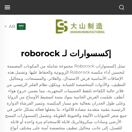
AR
إكسسوارات لـ roborock
تمثل إكسسوارات Roborock مجموعة شاملة من المكونات المصممة
لتحسين أداء مكنسة Roborock الروبوتية والحفاظ عليها. وتشمل هذه
الإضافات الأساسية فرش الاستبدال، والفلاتر، والممسحات، ومحاليل
التنظيف، والأدوات المتخصصة للصيانة. ويتكوّن نظام الفلتر الرئيسي من
فلاتر عالية الكفاءة تلتقط الجسيمات المجهرية، مما يضمن خروج هواء
أنظف. صُمّمت الفرش الجانبية بمواد متينة لتمشيط الأوساخ من الزوايا
وعلى طول الجدران بفعالية نحو مسار المكنسة. وتتميز الفرشاة الدوارة
الرئيسية بتقنية متقدمة مضادة للالتواء، ما يجعلها فعالة بشكل خاص في
جمع شعر الحيوانات الأليفة والخيوط الطويلة. وتشمل إكسسوارات المسح
الأرضي وسادات ميكروفابريك قابلة للاستخدام مرة واحدة أو قابلة
للغسل، إلى جانب محاليل تنظيف متخصصة آمنة على مختلف أنواع