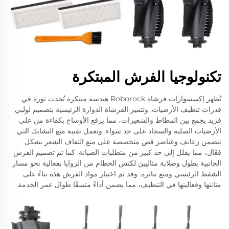
تكنولوجيا الفرش المبتكرة
تُظهر إكسسوارات فرشاة Roborock هندسة مبتكرة تُحدث ثورة في
قدرات تنظيف الأرضيات. وتتميز الفرشاة الدوارة الرئيسية بتصميم لولبي
فريد يجمع بين المطاط والشعيرات، مما يرفع الأوساخ بكفاءة من على
الأرضيات الصلبة والسجاد على حد سواء. وتعمل تقنية منع التشابك التي
تتضمن زعانف وعناصر قص متخصصة على منع التفاف الشعر بشكل
فعّال، مما يقلل إلى حد كبير من متطلبات الصيانة. كما تم تصميم الفرش
الجانبية بطول وصلابة مثاليين لكنس الحطام من الزوايا بفعالية نحو مسار
الشفط الرئيسي ومنع تناثره. وقد تم اختيار مواد الفرش هذه بناءً على
متانتها وفعاليتها في التنظيف، مما يضمن أداءً متسقًا طوال عمر الخدمة.