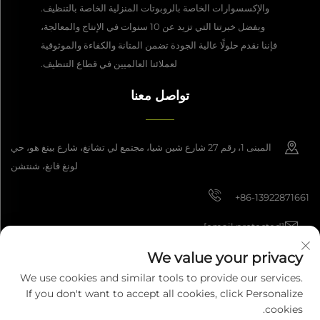
والإكسسوارات الخاصة بالروبوتات المنزلية الخاصة بالتنظيف.
وبفضل خبرتنا التي تزيد عن 10 سنوات في الإنتاج والمعالجة،
فإننا نقدم حلولًا عالية الجودة تضمن المتانة والكفاءة والموثوقية
لعملائنا العالميين في قطاع التنظيف.
تواصل معنا
المبنى 1، رقم 27 شارع شين شيا، مجتمع لي تشانغ، شارع بينغ هو، حي
لونغ قانغ، شنتشن
+86-13922871661
[email protected]
We value your privacy
We use cookies and similar tools to provide our services.
حقوق النشر © 2025 شركة شنتشن داشان للتصنيع الذكي المحدودة. جميع الحقوق
If you don't want to accept all cookies, click Personalize
محفوظة.
سياسة الخصوصية
cookies.