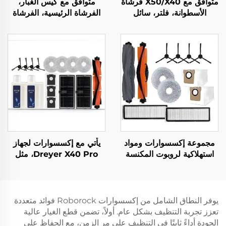
متوافق مع X50/X40 فرشاة
متوافق مع كيس الغبار،
الأسطوانة، فلتر، سائل
الفرشاة الرئيسية، الفرشاة
التنظيف لروبوت المسح
الجانبية، الفلتر، والقماش
Zhui Mi X50 إكسسوارات
لملحقات مكنسة Dreame
الكهربائية
L10plus/Z10pro/D10PLUS
مجموعة إكسسوارات ومواد
يأتي مع إكسسوارات لجهاز
استهلاكية لروبوت المكنسة
Dreyer X40 Pro، مثل
Dreame L20 Ultra
فرشاة الأسطوانة، قماش
الفلتر S30 Pro Ultra،
كيس الغبار، وسائل التنظيف
يوفر النطاق الشامل من إكسسوارات Roborock فوائد متعددة
تعزز تجربة التنظيف بشكل عام. أولاً، تضمن قطع الغيار عالية
الجودة أداءً ثابتًا في التنظيف على مر الزمن، مع الحفاظ على