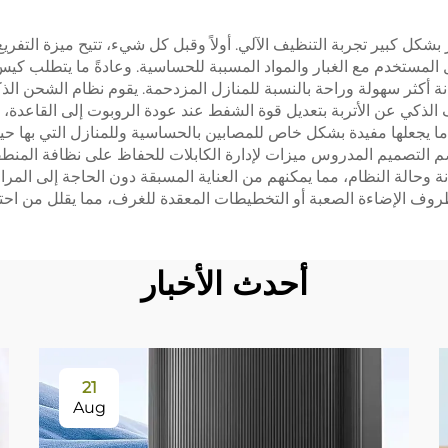
س الغبار، وسائل
الغبار، شاشة الفلت
 فوائد عملية عديدة تعزز بشكل كبير تجربة التنظيف الآلي. أولاً وقبل كل شيء، تتيح م
التنظيف
القماش، فرشاة الأس
فاعل المستخدم مع الغبار والمواد المسببة للحساسية. وعادةً ما يتطلب ك
يجعل الصيانة أكثر سهولة وراحة بالنسبة للمنازل المزدحمة. يقوم نظام الشح
الذكي عن الأتربة بتعديل قوة الشفط عند عودة الروبوت إلى القاعدة، م
ما يجعلها مفيدة بشكل خاص للمصابين بالحساسية وللمنازل التي بها حيوا
 التصميم المدروس ميزات لإدارة الكابلات للحفاظ على نظافة المنطقة
حالة النظام، مما يمكنهم من العناية المسبقة دون الحاجة إلى المراق
 ظروف الإضاءة الصعبة أو التخطيطات المعقدة للغرف، مما يقلل من ا
أحدث الأخبار
21
Aug