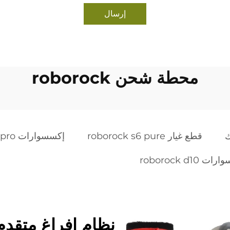
إرسال
محطة شحن roborock
ك
قطع غيار roborock s6 pure
إكسسوارات roborock z10 pro
 roborock d10
نظام إفراغ متقدم ت