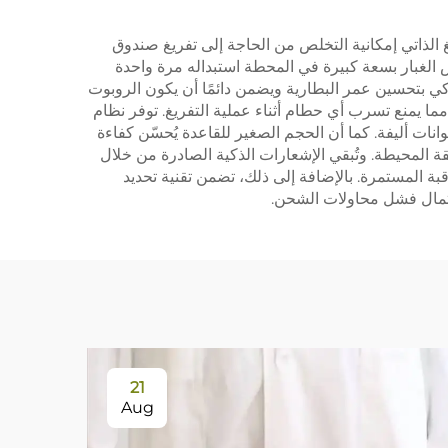
ر،
شاشة تصفية، قطعة
يزة التفريغ الذاتي إمكانية التخلص من الحاجة إلى تفريغ صندوق
طوانة
قماش، فرشاة حافة، حقيبة
يس الغبار بسعة كبيرة في المحطة استبداله مرة واحدة
غبار وقطع استهلاكية
ن الذكي بتحسين عمر البطارية ويضمن دائمًا أن يكون الروبوت
ما يمنع تسرب أي حطام أثناء عملية التفريغ. توفر نظام
نات أليفة. كما أن الحجم الصغير للقاعدة يُحسّن كفاءة
 المحيطة. وتُبقي الإشعارات الذكية الصادرة من خلال
بة المستمرة. بالإضافة إلى ذلك، تضمن تقنية تحديد
حتمال فشل محاولات الشحن.
21
Aug