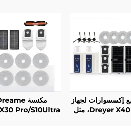
ع إكسسوارات لجهاز
مكنسة reame
Dreyer X40 Pro، مثل
X30 Pro/S10Ultra
 الأسطوانة، قماش
الكهربائية
الفلتر S30 Pro Ultra،
استهلاكية أصلية: 