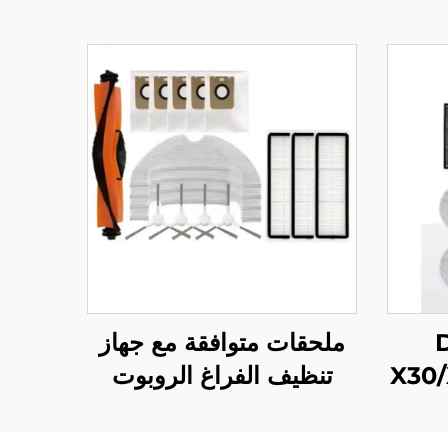
D
ملحقات متوافقة مع جهاز
X30/
تنظيف الفراغ الروبوت
، 410 مواد
Dreame D10 Plus:
كيس
فرشاة رئيسية Rls3D،