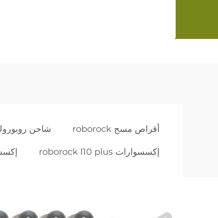
أقراص مسح roborock
شاحن روبورو
إكسسوارات roborock l10 plus
إكسسوارات