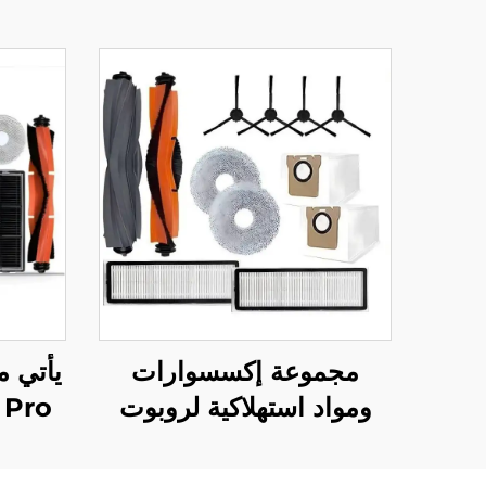
مجموعة إكسسوارات
يأتي م
ومواد استهلاكية لروبوت
المكنسة Dreame L20
فرشاة
Ultra