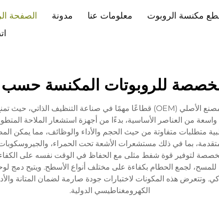
طع مكنسة الروبوت
معلومات عنا
مدونة
الصفحة الر
ات
مخصصة للروبوتات المكنسة حسب 
تمثل أجزاء مكنسة الروبوت حسب الطلب الخاصة بالمصنع الأصلي (OEM) قطاعًا مهمًا
سعة من العناصر الأساسية، بدءًا من أجهزة استشعار الملاحة المتطورة
لتلبية متطلبات متفاوتة من حيث الحجم والأداء والوظائف، مما يمكن ا
قدمة، بما في ذلك مستشعرات الأشعة تحت الحمراء، والجيروسكوبات،
خصصة لتوفير قوة شفط مثلى مع الحفاظ في الوقت نفسه على الكفاءة ف
للمسح، لجمع الحطام بكفاءة على مختلف أنواع الأسطح. ويتيح دمج لوحا
. وتتعرض هذه المكونات لاختبارات جودة صارمة لضمان المتانة والأداء ا
الكهرومغناطيسي الدولية.