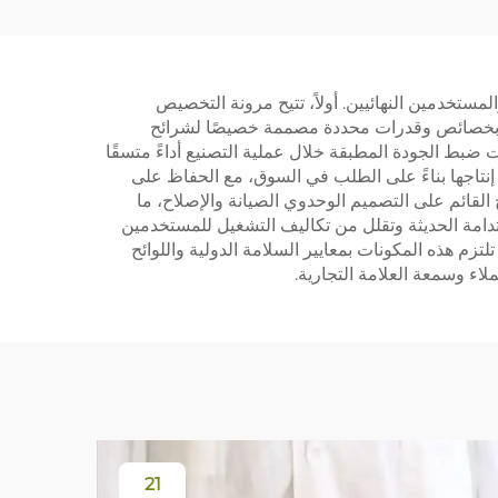
، 410 مواد
Dreame D10 Plus:
كيس
فرشاة رئيسية Rls3D،
ر،
شاشة تصفية، قطعة
شركات المصنعة والمستخدمين النهائيين. أولاً، تتيح مرونة التخصيص
طوانة
قماش، فرشاة حافة، حقيبة
متع بخصائص وقدرات محددة مصممة خصيصًا لشرائح
غبار وقطع استهلاكية
 ضبط الجودة المطبقة خلال عملية التصنيع أداءً متسقًا
إنتاجها بناءً على الطلب في السوق، مع الحفاظ على
القائم على التصميم الوحدوي الصيانة والإصلاح، ما
تدامة الحديثة وتقلل من تكاليف التشغيل للمستخدمين
تزم هذه المكونات بمعايير السلامة الدولية واللوائح
لاء وسمعة العلامة التجارية.
21