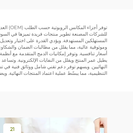
الجانبية، الفلتر، والقماش
فرشاة
لملحقات مكنسة Dreame
الكهربائية
كي
توفر أج
L10plus/Z10pro/D10PLUS
للشركات المصنعة تطوير منتجات فريدة تميزها في السوق
المستهلكين المستهدفة. ويؤدي القدرة على اختيار وتعديل ا
وموثوقية عالية، مما يقلل من مطالبات الضمان والشكاوى م
أسعار تنافسية. وتوفر إمكانيات الدمج المتقدمة مع أنظمة
يطيل عمر المنتج ويقلل من النفايات الإلكترونية. وتساع
النهائيين. ويسهم توفر دعم تقني شامل ووثائق فنية في تسر
التنظيمية، مما يبسّط عملية اعتماد المنتجات النهائية. وي
21