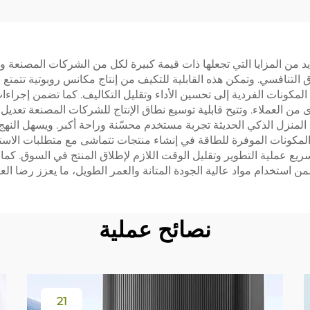
 الأسطوانة، قماش
الكهربائية
الفلتر S30 Pro Ultra،
استهلاكية أصلية: 
س الغبار، وسائل
الغبار، شاشة الفلت
زاء المكانس الروبوتية حسب الطلب (OEM) العديد من المزايا التي تجعلها ذات قيمة كبيرة لكل من ال
التنظيف
القماش، فرشاة الأس
 التنافسي. وتمكن هذه القابلية للتكيف من إنتاج مكانس روبوتية تت
لمكونات الفردية إلى تحسين الأداء وتقليل التكاليف. كما تضمن إجراءات
ن العملاء. وتتيح قابلية توسيع نطاق الإنتاج للشركات المصنعة تعديل 
 المنزل الذكي الحديثة تجربة مستخدم محسّنة وراحة أكبر. ويسهل النهج 
د المكونات الموفرة للطاقة في إنشاء منتجات تتماشى مع متطلبات الاس
يع عملية التطوير وتقليل الوقت اللازم لإطلاق المنتج في السوق. كما تل
ضمن استخدام مواد عالية الجودة المتانة والعمر الطويل، ما يعزز رضا العم
نصائح عملية
21