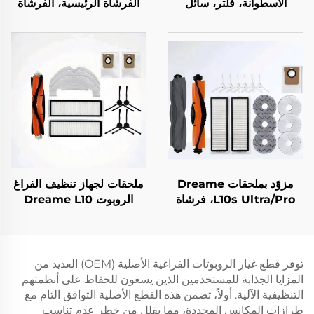
الأسطوانة، فلتر، سائل
الفرشاة الرئيسية، الفرشاة
التنظيف لروبوت المسح
الجانبية، الفلتر، والقماش
Zhui Mi X50 إكسسوارات
لملحقات مكنسة Dreame
الكهربائية
L10plus/Z10pro/D10PLUS
مزوّد بملحقات Dreame
ملحقات لجهاز تنظيف الفراغ
L10s Ultra/Pro، فرشاة
الروبوت Dreame L10
الأسطوانة، شاشة الفلتر،
Plus/Z10 Pro/D10 تشمل
القماش، كيس الغبار والمواد
فرشاة أسطوانية، قطعة
الاستهلاكية، نوع عالمي
قماش ممسحة، شاشة تصفية
وحقيبة غبار
توفر قطع غيار الروبوتات الفراغية الأصلية (OEM) العديد من
المزايا الجذابة للمستخدمين الذين يسعون للحفاظ على أنظمتهم
التنظيفية الآلية. أولاً، تضمن هذه القطع الأصلية التوافق التام مع
طرازات المكانس المحددة، مما يقلل من خطر عدم تناسب