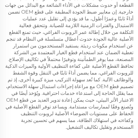
القطعة أو حدوث مشكلات في الأداء الشائعة مع البدائل من جهات
خارجية. إن معايير ضبط الجودة المطبقة على قطع OEM تضمن
أداءً ثابتًا وعمرًا أطول، ما قد يؤدي إلى تقليل عدد عمليات
الاستبدال والفترات الزمنية اللازمة للصيانة. وتتحقق فعالية
التكلفة من خلال إطالة عمر الروبوت الفراغي، حيث تمنع القطع
الأصلية عالية الجودة حدوث أعطال متسلسلة في النظام قد تنجم
عن استخدام مكونات رديئة. يستفيد المستخدمون من استمرار
تغطية الضمان عند استخدام قطع الغيار المعتمدة من الشركة
المصنعة، مما يوفر الطمأنينة وتوفيرًا محتملاً في تكاليف الإصلاح.
تحافظ القطع الأصلية على كفاءة التنظيف الأولية والميزات الذكية
للروبوت الفراغي، مما يضمن أداءً ثابتًا في التنقل وقوة الشفط
والوظائف الآلية. كما تُعد سهولة التركيب ميزة كبيرة أخرى، إذ تم
تصميم قطع OEM مع مراعاة إجراءات استبدال سهلة الاستخدام،
مما يقلل الحاجة إلى استدعاء خدمات احترافية. ويُؤخذ أيضًا في
الاعتبار الأثر البيئي، حيث يمكن إعادة تدوير العديد من قطع OEM
وتُصنع وفقًا لممارسات مستدامة. ويساعد توفر القطع الأصلية في
الحفاظ على مستويات الضوضاء الأصلية لروبوت التنظيف
وكفاءته في استهلاك الطاقة، مما يسهم في تحسين تجربة
المستخدم وتقليل تكاليف التشغيل.