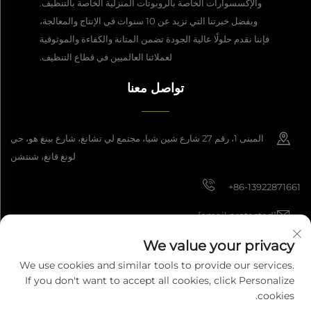
والإكسسوارات الخاصة بالروبوتات المنزلية الخاصة بالتنظيف.
وبفضل خبرتنا التي تزيد عن 10 سنوات في الإنتاج والمعالجة،
فإننا نقدم حلولًا عالية الجودة تضمن المتانة والكفاءة والموثوقية
لعملائنا العالميين في قطاع التنظيف.
تواصل معنا
المبنى 1، رقم 27 شارع شين شيا، مجتمع لي تشانغ، شارع بينغ هو، حي
لونغ قانغ، شنتشن
+86-13922871661
[email protected]
We value your privacy
We use cookies and similar tools to provide our services.
حقوق النشر © 2025 شركة شنتشن داشان للتصنيع الذكي المحدودة. جميع الحقوق
If you don't want to accept all cookies, click Personalize
محفوظة.
سياسة الخصوصية
cookies.