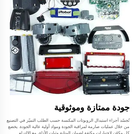
جودة ممتازة وموثوقية
تُجسّد أجزاء استبدال الروبوتات المكنسة حسب الطلب التميّز في التصنيع
من خلال عمليات صارمة لمراقبة الجودة ومواد أولية عالية الجودة. يخضع
كل مكوّن لاختبارات مكثفة لضمان المتانة وثبات الأداء، مع الالتزام