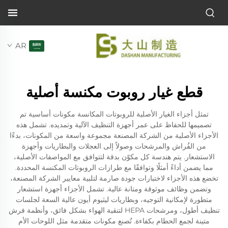
AR
قطع غيار روبوت مكنسة أصلية
تمثل أجزاء الغيار الأصلية للروبوتات المكانسة مكونات أساسية تم
تصميمها للحفاظ على عمر أجهزة التنظيف الآلية وتمديده. تشمل هذه
الأجزاء الأصلية من الشركة المصنعة مجموعة واسعة من المكونات، بدءًا
من الفُراش والمرشحات وصولاً إلى العجلات والبطاريات وأجهزة
الاستشعار. يتم هندسة كل مكوّن بدقة لتتوافق مع المواصفات الأصلية،
مما يضمن أداءً أمثلًا وتوافقًا مع طرازات الروبوتات المكنسة المحددة.
تخضع هذه الأجزاء لاختبارات جودة صارمة لتلبية معايير الشركة المصنعة،
وتضمن وظائف موثوقة ومتانة عالية. تشمل الأجزاء أجهزة استشعار
متطورة لإمكانية التوجيه، وبطاريات ليثيوم أيون عالية السعة لجلسات
تنظيف أطول، ومرشحات HEPA لتنقية الهواء بشكل فائق، وأنظمة فرش
متينة لجمع الحطام بكفاءة. تُصنع مكونات متقدمة مثل اللوحات الأم