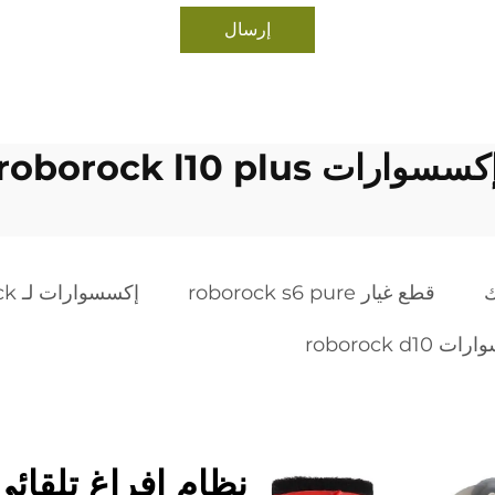
إرسال
كسسوارات roborock l10 plus
ك
قطع غيار roborock s6 pure
إكسسوارات لـ roborock
roborock d10
نظام إفراغ تلقائ