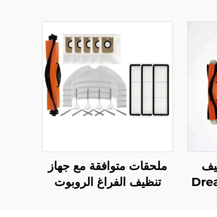
يف
ملحقات متوافقة مع جهاز
وبوت Dreame
تنظيف الفراغ الروبوت
Dreame D10 Plus:
L10 
ية،
فرشاة رئيسية Rls3D،