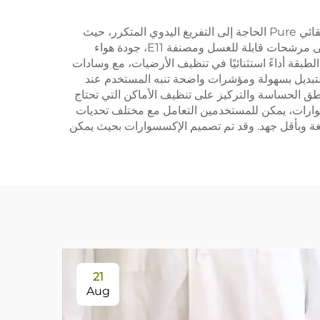
ة،
شاشة تصفية، قطعة
توفر إكسسوارات Roborock L10 Plus العديد من الفوائد العملية التي تعزز بشكل كبير تجربة التنظيف. يُلغي قاعدة التفريغ التلقائي Pure الحاجة إلى التفريغ اليدوي المتكرر، حيث
غبار
قماش، فرشاة حافة، حقيبة
يمكنها تخزين ما يصل إلى سبعة أسابيع من الأتربة في أكياس الغبار عالية السعة. ويضمن نظام الترشيح المتطور، الذي يحتوي على مرشحات قابلة للغسل ومصنفة E11، جودة هواء
غبار وقطع استهلاكية
طبقة أداءً استثنائيًا في تنظيف الأرضيات، مع وسادات
لتبديل بسهولة ومؤشرات واضحة تنبه المستخدم عند
اطق الحساسة والتركيز على تنظيف الأماكن التي تحتاج
كسسوارات، يمكن للمستخدمين التعامل مع مختلف تحديات
الغة وبأقل جهد. وقد تم تصميم الإكسسوارات بحيث يمكن
21
Aug