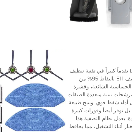
تمثل إكسسوارات التصفية الخاصة بجهاز L10 Plus تقدماً كبيراً في تقنية تنظيف
المنازل. تقوم المرشحات القابلة للغسل ذات التصنيف E11 بالتقاط 95% من
 الحساسية الشائعة، وقشرة
المرشحات ببنية متعددة الطبقات
 أداء شفط قوي. وتتيح طبيعة
 بل توفر أيضاً وفورات كبيرة
دة. يعمل نظام التصفية هذا
ار أثناء التشغيل، مما يحافظ