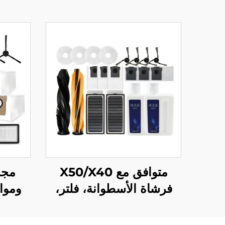
متوافق مع X50/X40
مجم
فرشاة الأسطوانة، فلتر،
ومواد
سائل التنظيف لروبوت
المسح Zhui Mi X50