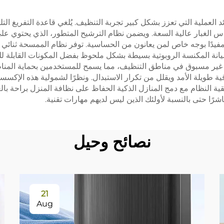
قطعة قماش ممسح
شاشة تصفية وحقيبة 
يدًا بوجه خاص لمن يعانون من الحساسية. توفر نظام الممسحة ثنائي ال
يانة المكنسة الروبوتية بسيطة بشكل ملحوظ بفضل المكونات القابلة ل
حكمًا غير مسبوق في مناطق التنظيف، مما يسمح للمستخدمين بحماية المن
وقية طويلة الأمد ويقلل من تكرار الاستبدال. ونظرًا لشمولية هذه الإ
قية النظام مع دمج المنازل الذكية الحفاظ على نظافة المنزل براحة ب
باشرًا حتى بالنسبة لأولئك الذين ليس لديهم مهارات تقنية.
نصائح وحيل
21
Aug