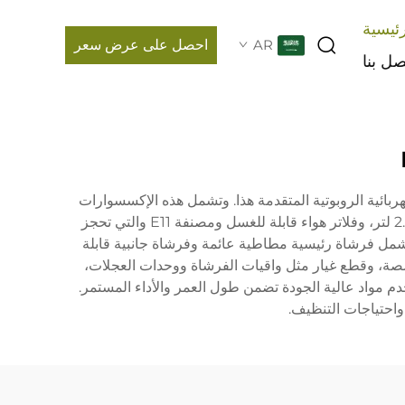
ئيسية
AR
احصل على عرض سعر
صل بنا
لمكنسة الكهربائية الروبوتية المتقدمة هذا. وتشمل هذه الإكسسوارات
قاعدة إفراغ تلقائي Pure التي تقوم تلقائيًا بإفراغ صندوق الغبار الخاص بالروبوت، وأكياس غبار عالية الكفاءة بسعة كبيرة تبلغ 2.5 لتر، وفلاتر هواء قابلة للغسل ومصنفة E11 والتي تحجز
شمل فرشاة رئيسية مطاطية عائمة وفرشاة جانبية قابلة
صة، وقطع غيار مثل واقيات الفرشاة ووحدات العجلات،
وارات L10 Plus مع التركيز على المتانة، حيث تستخدم مواد عالية الجودة تضمن طول العمر والأداء المستمر.
احتياجات التنظيف.