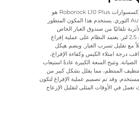
العنصر الأساسي في مجموعة إكسسوارات Roborock L10 Plus هو
نظام Auto-Empty Dock Pure الثوري. يستخدم هذا المكون المتطور
أتربة تلقائيًا من صندوق الغبار الخاص
بالروبوت إلى كيس مغلق بسعة 2.5 لتر. يعتمد النظام على عملية إفراغ
لاً مع تقليل تسرب الغبار. ويضم هيكل
ب درجة امتلاء الكيس وكفاءة الإفراغ،
لصيانة. وتتيح السعة الكبيرة عادةً استيعاب
تنظيف المنتظم، مما يقلل بشكل كبير من
مستخدم. وقد تم تصميم عملية الإفراغ لتكون
 تعمل في الأوقات المثلى لتقليل الإزعاج