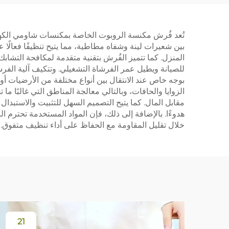
لملحقات مكنسة Dreame
الكهربائية
تُعد فُرش مكنسة الروبوت الخاصة بمكنسات شاومي الكهربائي
L10plus/Z10pro/D10PLUS
بين شعيرات لينة وشفاه مطاطية، مما يتيح تنظيفًا فعال
المنزل. كما تتميز الفُرش بتقنية متقدمة لمكافحة التشاب
للصيانة ويطيل عمر الفرشاة التشغيلي. وتتكيف آلية الفرشاة
بوجه خاص عند الانتقال بين أنواع مختلفة من الأرضيات 
الزوايا والحافات، وبالتالي معالجة المناطق التي غالبًا ما 
مقابل المال. كما يتيح التصميم السهل للتثبيت والاستبدال
هدوءًا. بالإضافة إلى ذلك، فإن المواد المستخدمة تحترم ال
خلال تقليل المقاومة مع الحفاظ على أداء تنظيف متفوق.
21