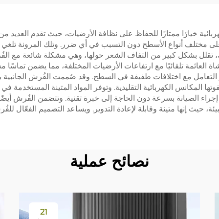
Ultra
كيس الغبار، وسائ
ة خيارًا ممتازًا للحفاظ على نظافة الأرضيات، حيث تقدم العديد من المز
التنظيف
ًا على مختلف أنواع الأسطح دون التسبب في أي ضرر. وتلك المرونة تلغ
ك، تقلل بشكل كبير من التفاف الشعر حولها، وهي مشكلة شائعة مع الفُر
 العائمة تلقائيًا مع ارتفاعات الأرضيات المختلفة، مما يضمن تماسًا مست
أو التعامل مع اختلافات طفيفة في السطح. وقد صُممت الفُرش الجانبية
تفوتها المكانس الكهربائية التقليدية. وتوفر المواد المتينة المستخدمة ف
 إجراء الصيانة بسرعة دون الحاجة إلى خبرة تقنية. وتتضمن الفُرش أيضً
بيئة، حيث إنها متينة وقابلة لإعادة التدوير. ويساعد التصميم الفعّال 
نصائح عملية
21