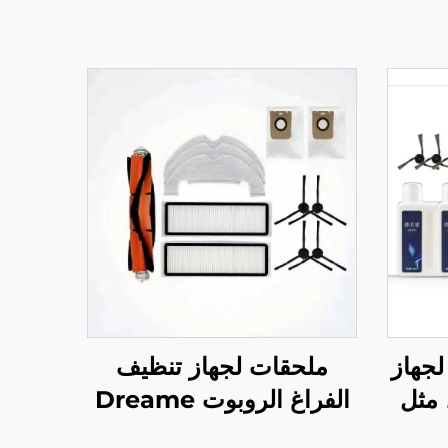
لجهاز
ملحقات لجهاز تنظيف
Dreyer X40 P، مثل
الفراغ الروبوت Dreame
قماش
L10 Plus/Z10 Pro/D10