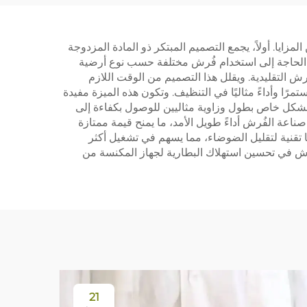
الفلتر S30 Pro Ultra،
تشمل فرشاة أسطوانية،
ل
قطعة قماش ممسحة،
ايا. أولاً، يجمع التصميم المبتكر ذو المادة المزدوجة
شاشة تصفية وحقيبة غبار
ي الحاجة إلى استخدام فُرش مختلفة حسب نوع أرضية
ش التقليدية. ويقلل هذا التصميم من الوقت اللازم
مرًا وأداءً مثاليًا في التنظيف. وتكون هذه الميزة مفيدة
 بشكل خاص بطول وزاوية مثاليين للوصول بكفاءة إلى
ي صناعة الفُرش أداءً طويل الأمد، ما يمنح قيمة ممتازة
ا تقنية لتقليل الضوضاء، مما يسهم في تشغيل أكثر
للفُرش في تحسين استهلاك البطارية لجهاز المكنسة من
21