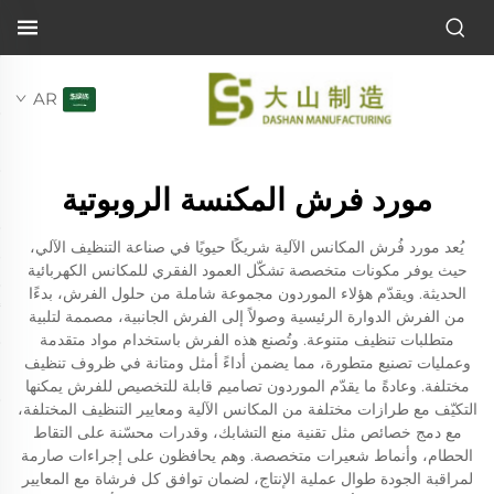
AR
مورد فرش المكنسة الروبوتية
يُعد مورد فُرش المكانس الآلية شريكًا حيويًا في صناعة التنظيف الآلي،
حيث يوفر مكونات متخصصة تشكّل العمود الفقري للمكانس الكهربائية
الحديثة. ويقدّم هؤلاء الموردون مجموعة شاملة من حلول الفرش، بدءًا
من الفرش الدوارة الرئيسية وصولاً إلى الفرش الجانبية، مصممة لتلبية
متطلبات تنظيف متنوعة. وتُصنع هذه الفرش باستخدام مواد متقدمة
وعمليات تصنيع متطورة، مما يضمن أداءً أمثل ومتانة في ظروف تنظيف
مختلفة. وعادةً ما يقدّم الموردون تصاميم قابلة للتخصيص للفرش يمكنها
التكيّف مع طرازات مختلفة من المكانس الآلية ومعايير التنظيف المختلفة،
مع دمج خصائص مثل تقنية منع التشابك، وقدرات محسّنة على التقاط
الحطام، وأنماط شعيرات متخصصة. وهم يحافظون على إجراءات صارمة
لمراقبة الجودة طوال عملية الإنتاج، لضمان توافق كل فرشاة مع المعايير