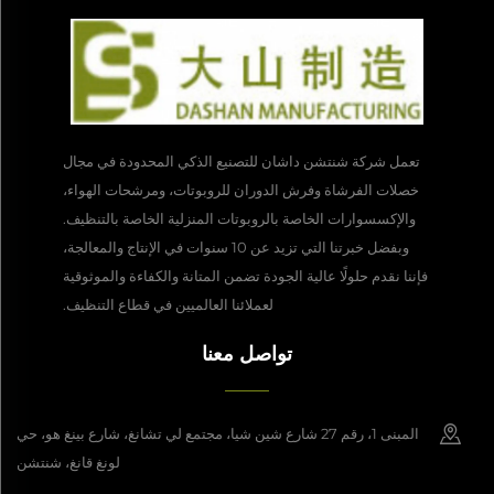
تعمل شركة شنتشن داشان للتصنيع الذكي المحدودة في مجال
خصلات الفرشاة وفرش الدوران للروبوتات، ومرشحات الهواء،
والإكسسوارات الخاصة بالروبوتات المنزلية الخاصة بالتنظيف.
وبفضل خبرتنا التي تزيد عن 10 سنوات في الإنتاج والمعالجة،
فإننا نقدم حلولًا عالية الجودة تضمن المتانة والكفاءة والموثوقية
لعملائنا العالميين في قطاع التنظيف.
تواصل معنا
المبنى 1، رقم 27 شارع شين شيا، مجتمع لي تشانغ، شارع بينغ هو، حي
لونغ قانغ، شنتشن