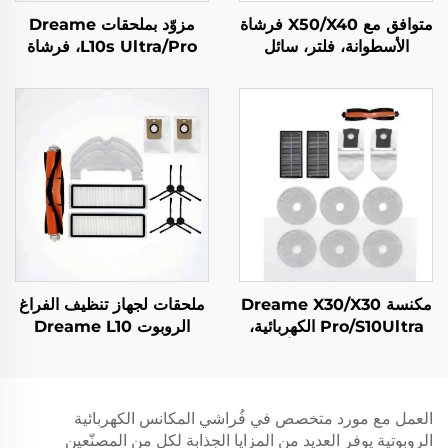
متوافق مع X50/X40 فرشاة
مزوّد بملحقات Dreame
الأسطوانة، فلتر، سائل
L10s Ultra/Pro، فرشاة
التنظيف لروبوت المسح
الأسطوانة، شاشة الفلتر،
Zhui Mi X50 إكسسوارات
القماش، كيس الغبار والمواد
الاستهلاكية، نوع عالمي
مكنسة Dreame X30/X30
ملحقات لجهاز تنظيف الفراغ
Pro/S10Ultra الكهربائية،
الروبوت Dreame L10
410 مواد استهلاكية أصلية:
Plus/Z10 Pro/D10 تشمل
كيس الغبار، شاشة الفلتر،
فرشاة أسطوانية، قطعة
القماش، فرشاة الأسطوانة
قماش ممسحة، شاشة تصفية
وحقيبة غبار
العمل مع مورد متخصص في فُراشي المكانس الكهربائية
الروبوتية يوفر العديد من المزايا الجذابة لكل من المصنّعين