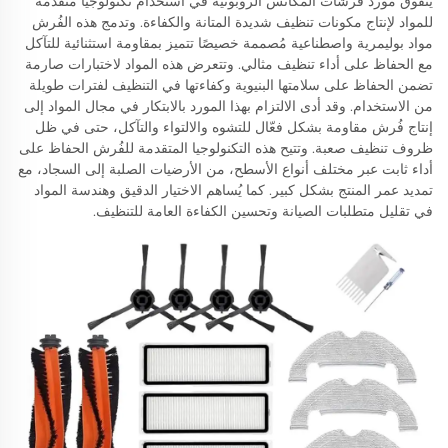
يتفوق مورد فُرشات المكانس الروبوتية في استخدام تكنولوجيا متقدمة
للمواد لإنتاج مكونات تنظيف شديدة المتانة والكفاءة. وتدمج هذه الفُرش
مواد بوليمرية واصطناعية مُصممة خصيصًا تتميز بمقاومة استثنائية للتآكل
مع الحفاظ على أداء تنظيف مثالي. وتتعرض هذه المواد لاختبارات صارمة
تضمن الحفاظ على سلامتها البنيوية وكفاءتها في التنظيف لفترات طويلة
من الاستخدام. وقد أدى الالتزام بهذا المورد بالابتكار في مجال المواد إلى
إنتاج فُرش مقاومة بشكل فعّال للتشوه والالتواء والتآكل، حتى في ظل
ظروف تنظيف صعبة. وتتيح هذه التكنولوجيا المتقدمة للفُرش الحفاظ على
أداء ثابت عبر مختلف أنواع الأسطح، من الأرضيات الصلبة إلى السجاد، مع
تمديد عمر المنتج بشكل كبير. كما يُساهم الاختيار الدقيق وهندسة المواد
في تقليل متطلبات الصيانة وتحسين الكفاءة العامة للتنظيف.