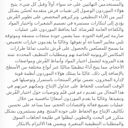
والمستخدمين النهائيين على حد سواء. أولاً وقبل كل شيء، يتيح
هؤلاء الموردون الوصول إلى تقنيات فرش متقدمة تُحسّن بشكل
كبير من الأداء التنظيفي. وتركيزهم المخصص على تطوير الفُرش
يؤدي إلى ابتكارات مستمرة في تصميم الشعيرات واختيار المواد
والكفاءة العامة للفرشاة. كما يحافظ الموردون على عمليات
صارمة لمراقبة الجودة، مما يضمن جودة منتجات متسقة وموثوقة
تلبي معايير الصناعة أو تفوقها. وغالبًا ما يقدمون خيارات تخصيص،
ما يسمح للمصنّعين بالحصول على فُرش تناسب تمامًا طرازات
المكانس الروبوتية الخاصة بهم ومتطلبات التنظيف المحددة. تمتد
هذه المرونة لتشمل اختيار المواد وأنماط الفُرش ومواصفات
الأحجام، مما يتيح أداءً تنظيفيًا مثاليًا عبر أنواع مختلفة من الأسطح.
بالإضافة إلى ذلك، غالبًا ما يمتلك هؤلاء الموردون أنظمة قوية
لإدارة المخزون، تضمن توافر المنتجات باستمرار وتوصيلها في
الوقت المناسب للحفاظ على جداول الإنتاج. وتمكنهم خبرتهم في
هذا المجال من تقديم دعم فني قيّم وتوصيات حول اختيار الفُرش
وتنفيذها. وغالبًا ما يقدم الموردون أسعارًا تنافسية من خلال
عمليات تصنيع فعالة واقتصادات الحجم، مما يساعد على تحسين
تكاليف الإنتاج مع الحفاظ على جودة المنتج. وهم يستثمرون بشكل
متكرر في البحث والتطوير، ليظلوا في طليعة اتجاهات السوق
والمتطلبات التنظيفية المتغيرة. ويضمن هذا الالتزام بالابتكار