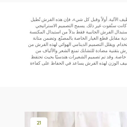
الفلتر S30 Pro Ultra،
استهلاكية أصلية: كيس
ل
الغبار، شاشة الفلتر،
تنظيف الآلية. أولاً وقبل كل شيء، فإن هذه الفرش تُطيل
القماش، فرشاة الأسطوانة
كانت ستُفوت غير ذلك. يسمح التصميم الاستراتيجي
تبدال الفرش الجانبية فقط بدلاً من استبدال المكنسة
ادية مقابل قطع الغيار الخاصة بالمصنّع. وتضمن متانة
قة في ظل الظروف الطبيعية للاستخدام. ويقلل التصميم الدينامي الهوائي لهذه الفرش من
رش بتقنية مضادة للتشابك تمنع الشعر والألياف من
ت خاصة. وقد تم تصميم الشعيرات هندسيًا بحيث تحتفظ
الخفيف الوزن لهذه الفرش يساعد في الحفاظ على كفاءة
21