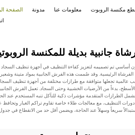
طع مكنسة الروبوت
معلومات عنا
مدونة
الصفحة الر
ات
شاة جانبية بديلة للمكنسة الروبوتي
كون أساسي تم تصميمه لتعزيز كفاءة التنظيف في أجهزة تنظيف السجاد ا
ها الفرشاة الرئيسية. وقد صُممت هذه الفرش الجانبية بمواد متينة وشعي
ب عالمية تجعلها متوافقة مع طرازات مختلفة من أجهزة تنظيف السجاد ال
لأسطح، بدءاً من الأرضيات الخشبية وحتى السجاد. تعمل الفرش الجانبي
99٪ من مساحة الأرضية. وتشمل الطرازات المتقدمة مؤشرات ذكية للتآكل تنبه المستخدم
ورات التنظيف، مع معالجات طلاء خاصة تقاوم تراكم الغبار وتحافظ على
ستبدالاً سريعاً وسهلاً عند الحاجة، ويضمن أقل حد من الانقطاع في جدول