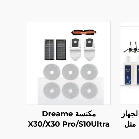
لجهاز
مكنسة Dreame
Dreyer X40 P، مثل
X30/X30 Pro/S10Ultra
قماش
الكهربائية، 410 مواد