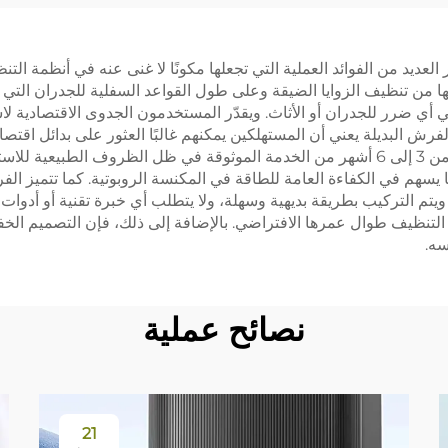
ماش، كيس الغبار
اد الاستهلاكية، نوع
كيس الغبار، وسائ
 العديد من الفوائد العملية التي تجعلها مكونًا لا غنى عنه في أنظمة ال
عالمي
التنظيف
 من تنظيف الزوايا الضيقة وعلى طول القواعد السفلية للجدران التي 
أي ضرر للجدران أو الأثاث. ويقدّر المستخدمون الجدوى الاقتصادية لاس
لفرش البديلة يعني أن المستهلكين يمكنهم غالبًا العثور على بدائل اقتص
الفرش الجانبية الحديثة أداءً طويل الأمد، حيث توفر عادةً من 3 إلى 6 أشهر من الخدمة الموثو
سهم في الكفاءة العامة للطاقة في المكنسة الروبوتية. كما تتميز الف
ويتم التركيب بطريقة بديهية وسهلة، ولا يتطلب أي خبرة تقنية أو أدوا
 في التنظيف طوال عمرها الافتراضي. بالإضافة إلى ذلك، فإن التصميم 
سه.
نصائح عملية
21