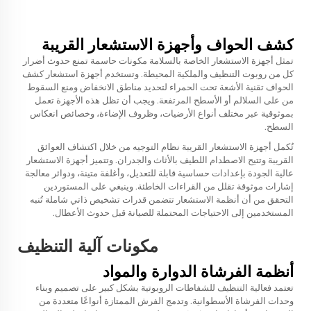
كشف الحواف وأجهزة الاستشعار القريبة
تمثل أجهزة الاستشعار الخاصة بالسلامة مكونات حاسمة تمنع حدوث أضرار
كل من روبوت التنظيف والملكية المحيطة. وتستخدم أجهزة استشعار كشف
الحواف تقنية الأشعة تحت الحمراء لتحديد مناطق الانخفاض ومنع السقوط
من على السلالم أو الأسطح المرتفعة. ويجب أن تظل هذه الأجهزة تعمل
بموثوقية عبر مختلف أنواع الأرضيات، وظروف الإضاءة، وخصائص انعكاس
السطح.
تُكمل أجهزة الاستشعار القريبة نظام التوجيه من خلال اكتشاف العوائق
القريبة وتتيح الاصطدام اللطيف بالأثاث والجدران. وتتميز أجهزة الاستشعار
عالية الجودة بإعدادات حساسية قابلة للتعديل، وأغلفة متينة، ودوائر معالجة
إشارات موثوقة تقلل من القراءات الخاطئة. وينبغي على المستوردين
التحقق من أن أنظمة الاستشعار تتضمن قدرات تشخيص ذاتي شاملة تُنبه
المستخدمين إلى الاحتياجات المحتملة للصيانة قبل حدوث الأعطال.
مكونات آلية التنظيف
أنظمة الفرشاة الدوارة والمواد
تعتمد فعالية التنظيف للشفاطات الروبوتية بشكل كبير على تصميم وبناء
وحدات الفرشاة الأسطوانية. وتدمج الفرش الممتازة أنواعًا متعددة من