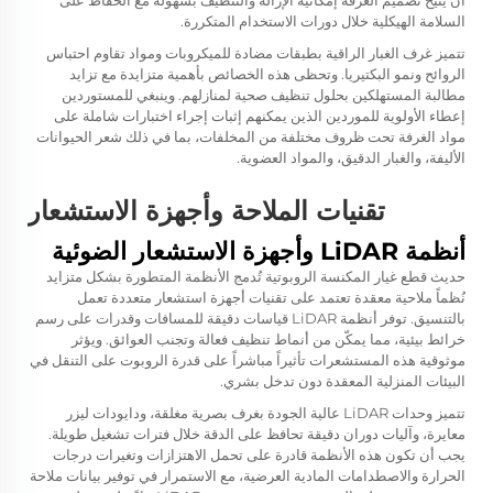
أن يتيح تصميم الغرفة إمكانية الإزالة والتنظيف بسهولة مع الحفاظ على
السلامة الهيكلية خلال دورات الاستخدام المتكررة.
تتميز غرف الغبار الراقية بطبقات مضادة للميكروبات ومواد تقاوم احتباس
الروائح ونمو البكتيريا. وتحظى هذه الخصائص بأهمية متزايدة مع تزايد
مطالبة المستهلكين بحلول تنظيف صحية لمنازلهم. وينبغي للمستوردين
إعطاء الأولوية للموردين الذين يمكنهم إثبات إجراء اختبارات شاملة على
مواد الغرفة تحت ظروف مختلفة من المخلفات، بما في ذلك شعر الحيوانات
الأليفة، والغبار الدقيق، والمواد العضوية.
تقنيات الملاحة وأجهزة الاستشعار
أنظمة LiDAR وأجهزة الاستشعار الضوئية
حديث
قطع غيار المكنسة الروبوتية
تُدمج الأنظمة المتطورة بشكل متزايد
نُظماً ملاحية معقدة تعتمد على تقنيات أجهزة استشعار متعددة تعمل
بالتنسيق. توفر أنظمة LiDAR قياسات دقيقة للمسافات وقدرات على رسم
خرائط بيئية، مما يمكّن من أنماط تنظيف فعالة وتجنب العوائق. ويؤثر
موثوقية هذه المستشعرات تأثيراً مباشراً على قدرة الروبوت على التنقل في
البيئات المنزلية المعقدة دون تدخل بشري.
تتميز وحدات LiDAR عالية الجودة بغرف بصرية مغلقة، ودايودات ليزر
معايرة، وآليات دوران دقيقة تحافظ على الدقة خلال فترات تشغيل طويلة.
يجب أن تكون هذه الأنظمة قادرة على تحمل الاهتزازات وتغيرات درجات
الحرارة والاصطدامات المادية العرضية، مع الاستمرار في توفير بيانات ملاحة