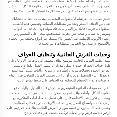
الشعيرات، وأنماط تباعد مُحسّنة، ونظم تثبيت متينة تحافظ على الفعالية عبر
آلاف دورات التنظيف. ويجب أن تكون مواد الفرش مقاومة للتآكل الناتج عن
الحطام الخشن مع الحفاظ على المرونة اللازمة لتنظيف السجاد بكفاءة.
تتميز تصميمات الفرشاة الأسطوانية المتقدمة بهندسات مضادة للتشابك
تقلل من التفاف الشعر وتحد من متطلبات الصيانة. وتتضمن هذه الأنظمة
أسطوانات فرشاة قابلة للإزالة، وآليات فك سهلة دون الحاجة إلى أدوات،
ومؤشرات صيانة واضحة تعزز تجربة المستخدم. ينبغي على المستوردين
إعطاء الأولوية للأنظمة التي تُظهر أداءً متسقًا عبر أنواع مختلفة من الحطام
والأسطح الأرضية، مع الحد من متطلبات دعم العملاء.
وحدات الفرش الجانبية وتنظيف الحواف
تمتد أنظمة الفرش الجانبية لتوسيع نطاق تنظيف الروبوت في الزوايا وعلى
طول حواف الجدران حيث لا يمكن للدوار الرئيسي العمل بكفاءة. وتتميز
الفرش الجيدة بخصلات مرنة، ونُظُم دوران متزنة، وآليات تثبيت آمنة تمنع
الانفصال أثناء التشغيل. ويجب أن يراعي تصميم الفرش التفاوت في ارتفاع
الأرضيات وأنواع الأسطح المختلفة مع الحفاظ على ضغط تماس ثابت.
تضم المجموعات الجانبية المتينة رؤوس فرش قابلة للتبديل، وآليات دفع
مقاومة للتآكل، وأغلفة واقية تحجب المكونات الداخلية من تسرب الحطام.
ويجب أن تكون هذه الأنظمة قادرة على تحمل الاصطدامات المتكررة مع
أرجل الأثاث، وأسطح الجدران، وانتقالات الأرضيات دون فقدان الفعالية.
وينبغي على المستوردين تقييم موردي الفرش الجانبية بناءً على قدرتهم على
توفير هندسة فرش ومواصفات تركيب متسقة عبر دفعات الإنتاج.