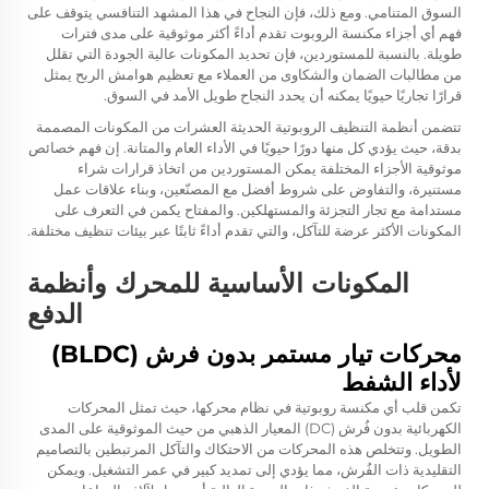
السوق المتنامي. ومع ذلك، فإن النجاح في هذا المشهد التنافسي يتوقف على
فهم أي أجزاء مكنسة الروبوت تقدم أداءً أكثر موثوقية على مدى فترات
طويلة. بالنسبة للمستوردين، فإن تحديد المكونات عالية الجودة التي تقلل
من مطالبات الضمان والشكاوى من العملاء مع تعظيم هوامش الربح يمثل
قرارًا تجاريًا حيويًا يمكنه أن يحدد النجاح طويل الأمد في السوق.
تتضمن أنظمة التنظيف الروبوتية الحديثة العشرات من المكونات المصممة
بدقة، حيث يؤدي كل منها دورًا حيويًا في الأداء العام والمتانة. إن فهم خصائص
موثوقية الأجزاء المختلفة يمكن المستوردين من اتخاذ قرارات شراء
مستنيرة، والتفاوض على شروط أفضل مع المصنّعين، وبناء علاقات عمل
مستدامة مع تجار التجزئة والمستهلكين. والمفتاح يكمن في التعرف على
المكونات الأكثر عرضة للتآكل، والتي تقدم أداءً ثابتًا عبر بيئات تنظيف مختلفة.
المكونات الأساسية للمحرك وأنظمة
الدفع
محركات تيار مستمر بدون فرش (BLDC)
لأداء الشفط
تكمن قلب أي مكنسة روبوتية في نظام محركها، حيث تمثل المحركات
الكهربائية بدون فُرش (DC) المعيار الذهبي من حيث الموثوقية على المدى
الطويل. وتتخلص هذه المحركات من الاحتكاك والتآكل المرتبطين بالتصاميم
التقليدية ذات الفُرش، مما يؤدي إلى تمديد كبير في عمر التشغيل. ويمكن