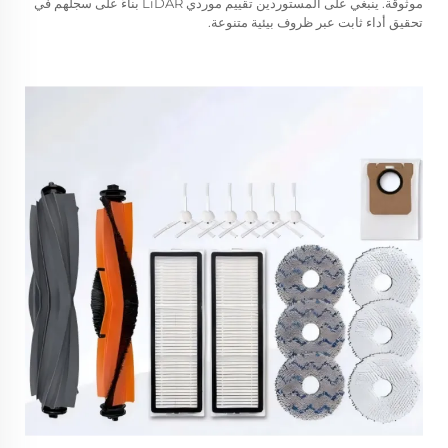
موثوقة. ينبغي على المستوردين تقييم موردي LiDAR بناءً على سجلهم في
تحقيق أداء ثابت عبر ظروف بيئية متنوعة.