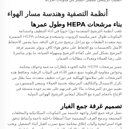
أنظمة التصفية وهندسة مسار الهواء
بناء مرشحات HEPA وطول عمرها
تلعب أنظمة الترشيح المتقدمة دورًا حيويًا في أداء التنظيف واستدامة
المكونات طوال عمر مكنسة الروبوت. وتستخدم مرشحات HEPA المتميزة
بنية متعددة الطبقات مع مراحل ترشيح تتدرج في الدقة، مما يضمن الاحتفاظ
الأمثل بالجسيمات مع الحفاظ على تدفق هواء كافٍ. ويؤثر تصميم غرفة
المرشح بشكل كبير على كفاءة الترشيح وسهولة الصيانة، ما يؤثر مباشرةً
على رضا العملاء ومعدلات مطالبات الضمان.
تتميز مرشحات HEPA عالية الجودة بإطارات مدعمة وحواف محكمة
وخواص مقاومة للرطوبة تمنع تدهور الأداء في البيئات الرطبة. وتحافظ هذه
المرشحات على سلامتها الهيكلية عبر دورات تنظيف متعددة، مما يقلل من
تكرار الاستبدال والتكاليف المرتبطة بخدمة العملاء. وينبغي للمستوردين
تقييم موردي المرشحات بناءً على قدرتهم على تقديم جودة متسقة في
الإنتاج بأحجام كبيرة مع الامتثال لمعايير الترشيح الهوائي الدولية.
تصميم غرفة جمع الغبار
تمثل غرفة جمع الغبار واجهة حاسمة بين المكونات الميكانيكية والمخلفات
المجمعة. وتدمج الغرف المصممة جيدًا أسطحًا داخلية ناعمة وأنماط تدفق
هواء استراتيجية وآليات إغلاق محكمة تمنع تسرب الغبار أثناء التشغيل. ويجب