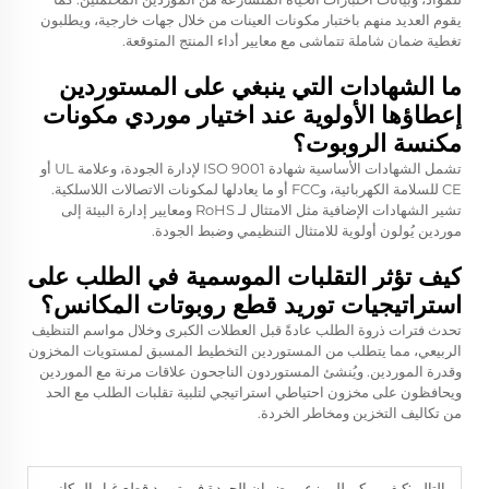
يقوم العديد منهم باختبار مكونات العينات من خلال جهات خارجية، ويطلبون
تغطية ضمان شاملة تتماشى مع معايير أداء المنتج المتوقعة.
ما الشهادات التي ينبغي على المستوردين
إعطاؤها الأولوية عند اختيار موردي مكونات
مكنسة الروبوت؟
تشمل الشهادات الأساسية شهادة ISO 9001 لإدارة الجودة، وعلامة UL أو
CE للسلامة الكهربائية، وFCC أو ما يعادلها لمكونات الاتصالات اللاسلكية.
تشير الشهادات الإضافية مثل الامتثال لـ RoHS ومعايير إدارة البيئة إلى
موردين يُولون أولوية للامتثال التنظيمي وضبط الجودة.
كيف تؤثر التقلبات الموسمية في الطلب على
استراتيجيات توريد قطع روبوتات المكانس؟
تحدث فترات ذروة الطلب عادةً قبل العطلات الكبرى وخلال مواسم التنظيف
الربيعي، مما يتطلب من المستوردين التخطيط المسبق لمستويات المخزون
وقدرة الموردين. ويُنشئ المستوردون الناجحون علاقات مرنة مع الموردين
ويحافظون على مخزون احتياطي استراتيجي لتلبية تقلبات الطلب مع الحد
من تكاليف التخزين ومخاطر الخردة.
التالي:
كيف يمكن للموزعين ضمان الجودة في توريد قطع غيار المكانس الكهربائية الروبوتية