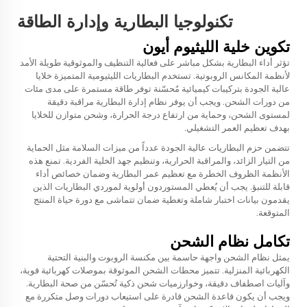
تكنولوجيا البطارية وإدارة الطاقة
تكوين خلية الليثيوم أيون
تؤثر أداء البطارية بشكل مباشر على فعالية التنظيف والموثوقية طويلة الأمد
لأنظمة المكانس الروبوتية. تستخدم البطاريات الليثيومية المتميزة خلايا
عالية الجودة بتركيبات كيميائية مُحسّنة توفر طاقة مستمرة على مدى مئات
من دورات الشحن. ويجب أن يوفر نظام إدارة البطارية مراقبة دقيقة
لمستوى الشحن، وحماية من ارتفاع درجة الحرارة، وشحن متوازن للخلايا
بهدف تعظيم العمر التشغيلي.
تتضمن حزم البطاريات عالية الجودة عدداً من ميزات السلامة مثل الحماية
من التيار الزائد، والمراقبة الحرارية، وتنظيم جهد الخلية الفردية. تمنع هذه
الأنظمة الظروف الخطرة مع تعظيم عمر البطارية وضمان خصائص أداء
قابلة للتنبؤ. يجب أن يُعطي المستوردون أولوية لموردي البطاريات الذين
يقدمون بيانات اختبار شاملة وتغطية ضمان تتماشى مع دورة حياة المنتج
المتوقعة.
تكامل نظام الشحن
يمثل نظام الشحن واجهة حاسمة بين مكنسة الروبوت والبنية التحتية
الكهربائية المنزلية. تتميز محطات الشحن الموثوقة بموصلات كهربائية قوية،
وآليات اصطفاف دقيقة، وخوارزميات شحن ذكية تُحسّن من صحة البطارية.
ويجب أن يكون قاعدة الشحن قادرة على استيعاب دورات وصل متكررة مع