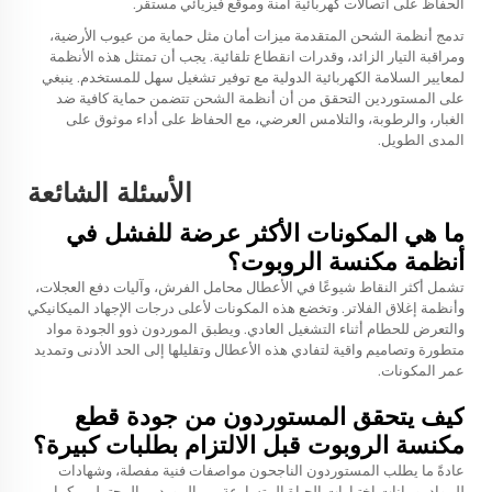
الحفاظ على اتصالات كهربائية آمنة وموقع فيزيائي مستقر.
تدمج أنظمة الشحن المتقدمة ميزات أمان مثل حماية من عيوب الأرضية،
ومراقبة التيار الزائد، وقدرات انقطاع تلقائية. يجب أن تمتثل هذه الأنظمة
لمعايير السلامة الكهربائية الدولية مع توفير تشغيل سهل للمستخدم. ينبغي
على المستوردين التحقق من أن أنظمة الشحن تتضمن حماية كافية ضد
الغبار، والرطوبة، والتلامس العرضي، مع الحفاظ على أداء موثوق على
المدى الطويل.
الأسئلة الشائعة
ما هي المكونات الأكثر عرضة للفشل في
أنظمة مكنسة الروبوت؟
تشمل أكثر النقاط شيوعًا في الأعطال محامل الفرش، وآليات دفع العجلات،
وأنظمة إغلاق الفلاتر. وتخضع هذه المكونات لأعلى درجات الإجهاد الميكانيكي
والتعرض للحطام أثناء التشغيل العادي. ويطبق الموردون ذوو الجودة مواد
متطورة وتصاميم واقية لتفادي هذه الأعطال وتقليلها إلى الحد الأدنى وتمديد
عمر المكونات.
كيف يتحقق المستوردون من جودة قطع
مكنسة الروبوت قبل الالتزام بطلبات كبيرة؟
عادةً ما يطلب المستوردون الناجحون مواصفات فنية مفصلة، وشهادات
للمواد، وبيانات اختبارات الحياة المتسارعة من الموردين المحتملين. كما