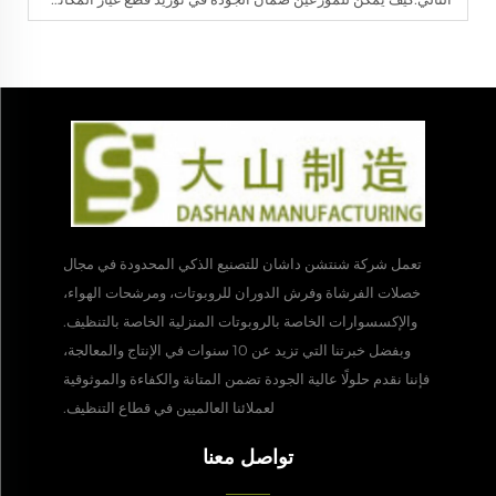
تعمل شركة شنتشن داشان للتصنيع الذكي المحدودة في مجال
خصلات الفرشاة وفرش الدوران للروبوتات، ومرشحات الهواء،
والإكسسوارات الخاصة بالروبوتات المنزلية الخاصة بالتنظيف.
وبفضل خبرتنا التي تزيد عن 10 سنوات في الإنتاج والمعالجة،
فإننا نقدم حلولًا عالية الجودة تضمن المتانة والكفاءة والموثوقية
لعملائنا العالميين في قطاع التنظيف.
تواصل معنا