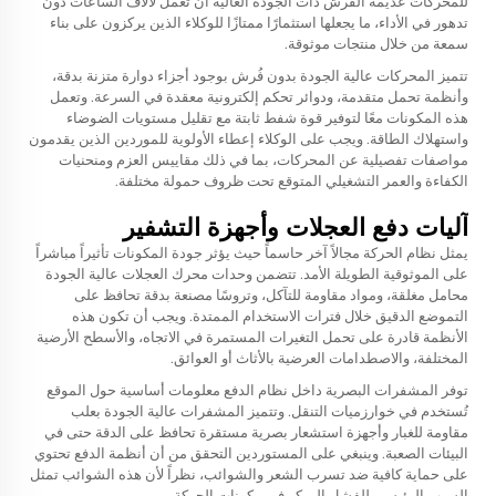
للمحركات عديمة الفرش ذات الجودة العالية أن تعمل لآلاف الساعات دون
تدهور في الأداء، ما يجعلها استثمارًا ممتازًا للوكلاء الذين يركزون على بناء
سمعة من خلال منتجات موثوقة.
تتميز المحركات عالية الجودة بدون فُرش بوجود أجزاء دوارة متزنة بدقة،
وأنظمة تحمل متقدمة، ودوائر تحكم إلكترونية معقدة في السرعة. وتعمل
هذه المكونات معًا لتوفير قوة شفط ثابتة مع تقليل مستويات الضوضاء
واستهلاك الطاقة. ويجب على الوكلاء إعطاء الأولوية للموردين الذين يقدمون
مواصفات تفصيلية عن المحركات، بما في ذلك مقاييس العزم ومنحنيات
الكفاءة والعمر التشغيلي المتوقع تحت ظروف حمولة مختلفة.
آليات دفع العجلات وأجهزة التشفير
يمثل نظام الحركة مجالاً آخر حاسماً حيث يؤثر جودة المكونات تأثيراً مباشراً
على الموثوقية الطويلة الأمد. تتضمن وحدات محرك العجلات عالية الجودة
محامل مغلقة، ومواد مقاومة للتآكل، وتروسًا مصنعة بدقة تحافظ على
التموضع الدقيق خلال فترات الاستخدام الممتدة. ويجب أن تكون هذه
الأنظمة قادرة على تحمل التغيرات المستمرة في الاتجاه، والأسطح الأرضية
المختلفة، والاصطدامات العرضية بالأثاث أو العوائق.
توفر المشفرات البصرية داخل نظام الدفع معلومات أساسية حول الموقع
تُستخدم في خوارزميات التنقل. وتتميز المشفرات عالية الجودة بعلب
مقاومة للغبار وأجهزة استشعار بصرية مستقرة تحافظ على الدقة حتى في
البيئات الصعبة. وينبغي على المستوردين التحقق من أن أنظمة الدفع تحتوي
على حماية كافية ضد تسرب الشعر والشوائب، نظراً لأن هذه الشوائب تمثل
السبب الرئيسي للفشل المبكر في مكونات الحركة.