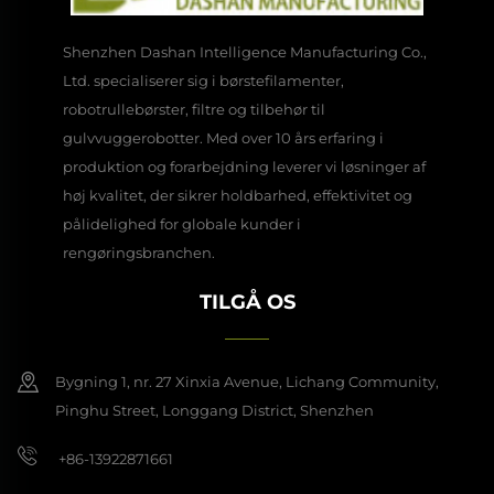
Shenzhen Dashan Intelligence Manufacturing Co.,
Ltd. specialiserer sig i børstefilamenter,
robotrullebørster, filtre og tilbehør til
gulvvuggerobotter. Med over 10 års erfaring i
produktion og forarbejdning leverer vi løsninger af
høj kvalitet, der sikrer holdbarhed, effektivitet og
pålidelighed for globale kunder i
rengøringsbranchen.
TILGÅ OS
Bygning 1, nr. 27 Xinxia Avenue, Lichang Community,
Pinghu Street, Longgang District, Shenzhen
+86-13922871661