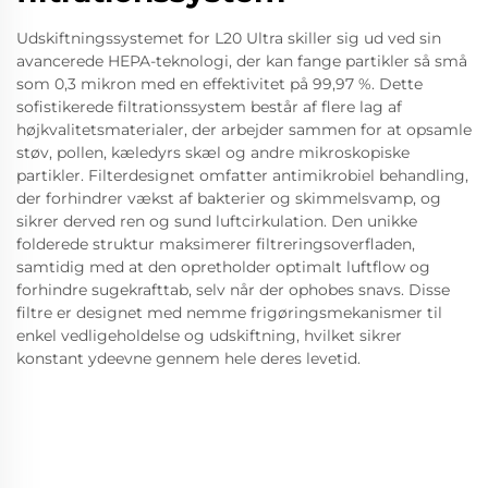
Udskiftningssystemet for L20 Ultra skiller sig ud ved sin
avancerede HEPA-teknologi, der kan fange partikler så små
som 0,3 mikron med en effektivitet på 99,97 %. Dette
sofistikerede filtrationssystem består af flere lag af
højkvalitetsmaterialer, der arbejder sammen for at opsamle
støv, pollen, kæledyrs skæl og andre mikroskopiske
partikler. Filterdesignet omfatter antimikrobiel behandling,
der forhindrer vækst af bakterier og skimmelsvamp, og
sikrer derved ren og sund luftcirkulation. Den unikke
folderede struktur maksimerer filtreringsoverfladen,
samtidig med at den opretholder optimalt luftflow og
forhindre sugekrafttab, selv når der ophobes snavs. Disse
filtre er designet med nemme frigøringsmekanismer til
enkel vedligeholdelse og udskiftning, hvilket sikrer
konstant ydeevne gennem hele deres levetid.