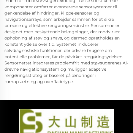
inden for robotstøvsugerteknologi. Disse sofistikerede
komponenter omfatter avancerede sensorsystemer til
genkendelse af hindringer, klippe-sensorer og
navigationsarrays, som arbejder sammen for at sikre
præcise og effektive rengøringsmønstre. Sensorerne er
designet med beskyttende belægninger, der modvirker
ophobning af støv og snavs, og dermed opretholdes en
konstant ydelse over tid. Systemet inkluderer
selvdiagnostiske funktioner, der advare brugere om
potentielle problemer, før de påvirker rengøringsydelsen.
Sensornettet integreres problemfrit med støvsugerenes AI-
drevne navigationssystem og muliggør adaptive
rengøringsstrategier baseret på ændringer i
rumopsætning og overfladetype.