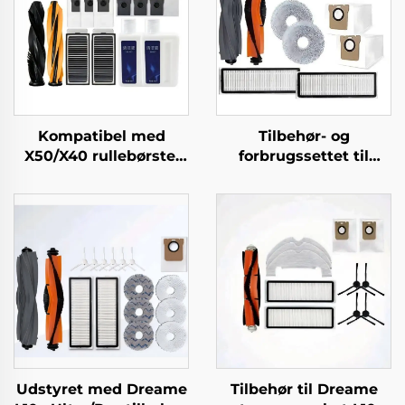
Kompatibel med
Tilbehør- og
X50/X40 rullebørste,
forbrugssettet til
filter og
Dreame L20 Ultra
rengøringsvæske til
robotstøvsuger
Zhui Mi X50
fejningsrobottilbehør
Udstyret med Dreame
Tilbehør til Dreame