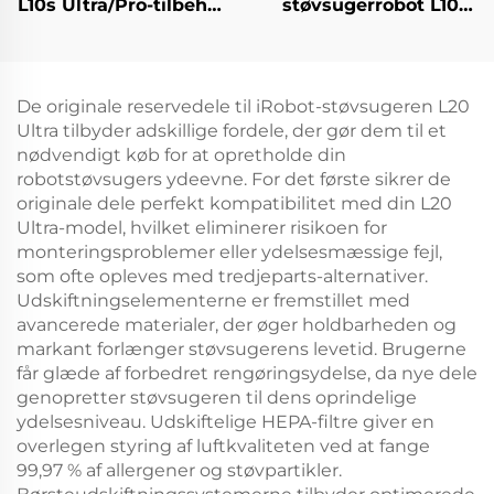
L10s Ultra/Pro-tilbehør,
støvsugerrobot L10
rullebørste,
Plus/Z10 Pro/D10
filterdæksel, klud,
inkluderer en
støvposer og
rullebørste,
forbrugsvarer,
mopperklud,
De originale reservedele til iRobot-støvsugeren L20
universel type
filterdæksel og
Ultra tilbyder adskillige fordele, der gør dem til et
støvpose
nødvendigt køb for at opretholde din
robotstøvsugers ydeevne. For det første sikrer de
originale dele perfekt kompatibilitet med din L20
Ultra-model, hvilket eliminerer risikoen for
monteringsproblemer eller ydelsesmæssige fejl,
som ofte opleves med tredjeparts-alternativer.
Udskiftningselementerne er fremstillet med
avancerede materialer, der øger holdbarheden og
markant forlænger støvsugerens levetid. Brugerne
får glæde af forbedret rengøringsydelse, da nye dele
genopretter støvsugeren til dens oprindelige
ydelsesniveau. Udskiftelige HEPA-filtre giver en
overlegen styring af luftkvaliteten ved at fange
99,97 % af allergener og støvpartikler.