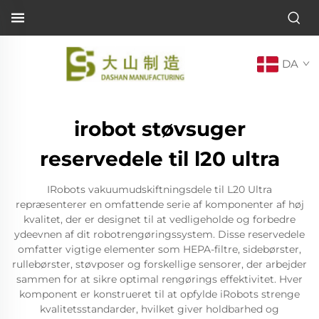
DA
irobot støvsuger
reservedele til l20 ultra
IRobots vakuumudskiftningsdele til L20 Ultra
repræsenterer en omfattende serie af komponenter af høj
kvalitet, der er designet til at vedligeholde og forbedre
ydeevnen af dit robotrengøringssystem. Disse reservedele
omfatter vigtige elementer som HEPA-filtre, sidebørster,
rullebørster, støvposer og forskellige sensorer, der arbejder
sammen for at sikre optimal rengørings effektivitet. Hver
komponent er konstrueret til at opfylde iRobots strenge
kvalitetsstandarder, hvilket giver holdbarhed og