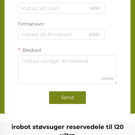
0/100
Firmanavn
0/200
Besked
0/1000
Send
irobot støvsuger reservedele til l20