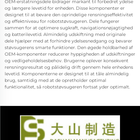
OEM-erstatningsdele bidrager markant til forbedret ydelse
og længere levetid for enheden. Disse komponenter er
designet til at bevare den oprindelige rensningseffektivitet
og effektniveau for robotstøvsugeren. Dele fungerer
sammen for at optimere sugkraft, navigationsnøjagtighed
og batterilevetid. Almindelig udskiftning med originale
dele hjælper med at forhindre ydelsesnedgang og bevarer
støvsugerens smarte funktioner. Den øgede holdbarhed af
OEM-komponenter reducerer hyppigheden af udskiftninger
og vedligeholdelsesbehov. Brugerne oplever konsekvent
rensningsresultat og pålidelig drift gennem hele enhedens
levetid. Komponenterne er designet til at tåle almindelig
brug, samtidig med at de opretholder optimal
funktionalitet, så robotstøvsugeren fortsat yder optimalt.