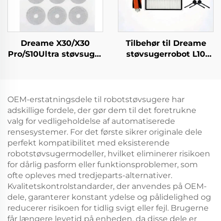
Dreame X30/X30
Tilbehør til Dreame
Pro/S10Ultra støvsuger
støvsugerrobot L10
410 originale
Plus/Z10 Pro/D10
forbrugsvarer
inkluderer en
støvpose, filterdæksel,
rullebørste,
klud, rullebørste
mopperklud,
OEM-erstatningsdele til robotstøvsugere har
filterdæksel og
adskillige fordele, der gør dem til det foretrukne
støvpose
valg for vedligeholdelse af automatiserede
rensesystemer. For det første sikrer originale dele
perfekt kompatibilitet med eksisterende
robotstøvsugermodeller, hvilket eliminerer risikoen
for dårlig pasform eller funktionsproblemer, som
ofte opleves med tredjeparts-alternativer.
Kvalitetskontrolstandarder, der anvendes på OEM-
dele, garanterer konstant ydelse og pålidelighed og
reducerer risikoen for tidlig svigt eller fejl. Brugerne
får længere levetid på enheden, da disse dele er