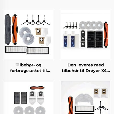
Tilbehør- og
Den leveres med
forbrugssettet til
tilbehør til Dreyer X40
Dreame L20 Ultra
Pro, såsom rullebørste,
robotstøvsuger
S30 Pro Ultra-
filterklud, støvpose og
rengøringsvæske