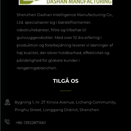
Shenzhen Dashan Intelligence Manufacturing Co.,
Ltd. specialiserer sig i børstefilamenter,
robotrullebørster, filtre og tilbehør til
gulvvuggerobotter. Med over 10 års erfaring i
produktion og forarbejdning leverer vi løsninger af
høj kvalitet, der sikrer holdbarhed, effektivitet og
pålidelighed for globale kunder i
rengøringsbranchen.
TILGÅ OS
Bygning 1, nr. 27 Xinxia Avenue, Lichang Community,
Pinghu Street, Longgang District, Shenzhen
+86-13922871661