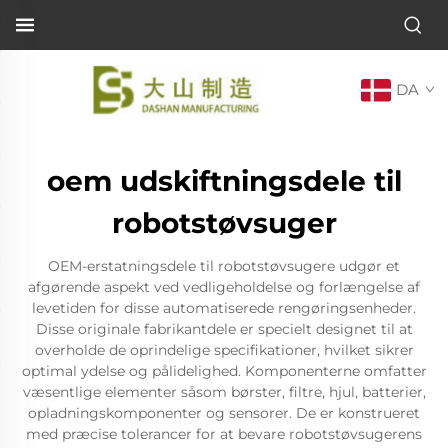
DA
oem udskiftningsdele til
robotstøvsuger
OEM-erstatningsdele til robotstøvsugere udgør et
afgørende aspekt ved vedligeholdelse og forlængelse af
levetiden for disse automatiserede rengøringsenheder.
Disse originale fabrikantdele er specielt designet til at
overholde de oprindelige specifikationer, hvilket sikrer
optimal ydelse og pålidelighed. Komponenterne omfatter
væsentlige elementer såsom børster, filtre, hjul, batterier,
opladningskomponenter og sensorer. De er konstrueret
med præcise tolerancer for at bevare robotstøvsugerens