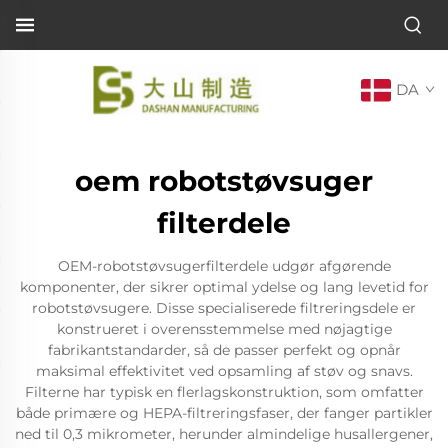
DA
oem robotstøvsuger
filterdele
OEM-robotstøvsugerfilterdele udgør afgørende
komponenter, der sikrer optimal ydelse og lang levetid for
robotstøvsugere. Disse specialiserede filtreringsdele er
konstrueret i overensstemmelse med nøjagtige
fabrikantstandarder, så de passer perfekt og opnår
maksimal effektivitet ved opsamling af støv og snavs.
Filterne har typisk en flerlagskonstruktion, som omfatter
både primære og HEPA-filtreringsfaser, der fanger partikler
ned til 0,3 mikrometer, herunder almindelige husallergener,