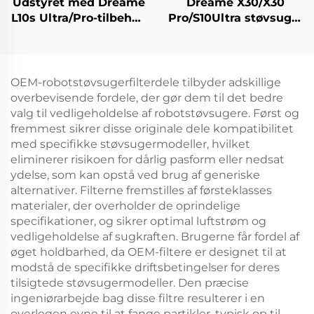
Udstyret med Dreame
Dreame X30/X30
L10s Ultra/Pro-tilbehør,
Pro/S10Ultra støvsuger
rullebørste,
410 originale
filterdæksel, klud,
forbrugsvarer
støvposer og
støvpose, filterdæksel,
forbrugsvarer,
klud, rullebørste
OEM-robotstøvsugerfilterdele tilbyder adskillige
universel type
overbevisende fordele, der gør dem til det bedre
valg til vedligeholdelse af robotstøvsugere. Først og
fremmest sikrer disse originale dele kompatibilitet
med specifikke støvsugermodeller, hvilket
eliminerer risikoen for dårlig pasform eller nedsat
ydelse, som kan opstå ved brug af generiske
alternativer. Filterne fremstilles af førsteklasses
materialer, der overholder de oprindelige
specifikationer, og sikrer optimal luftstrøm og
vedligeholdelse af sugkraften. Brugerne får fordel af
øget holdbarhed, da OEM-filtere er designet til at
modstå de specifikke driftsbetingelser for deres
tilsigtede støvsugermodeller. Den præcise
ingeniørarbejde bag disse filtre resulterer i en
overlegen evne til at fange partikler, typisk op til