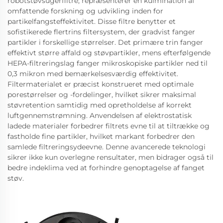
robotstøvsugerfiltre, repræsenterer en kulmination af
omfattende forskning og udvikling inden for
partikelfangsteffektivitet. Disse filtre benytter et
sofistikerede flertrins filtersystem, der gradvist fanger
partikler i forskellige størrelser. Det primære trin fanger
effektivt større affald og støvpartikler, mens efterfølgende
HEPA-filtreringslag fanger mikroskopiske partikler ned til
0,3 mikron med bemærkelsesværdig effektivitet.
Filtermaterialet er præcist konstrueret med optimale
porestørrelser og -fordelinger, hvilket sikrer maksimal
støvretention samtidig med opretholdelse af korrekt
luftgennemstrømning. Anvendelsen af elektrostatisk
ladede materialer forbedrer filtrets evne til at tiltrække og
fastholde fine partikler, hvilket markant forbedrer den
samlede filtreringsydeevne. Denne avancerede teknologi
sikrer ikke kun overlegne rensultater, men bidrager også til
bedre indeklima ved at forhindre genoptagelse af fanget
støv.