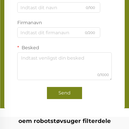
0/100
Firmanavn
0/200
Besked
0/1000
Send
oem robotstøvsuger filterdele