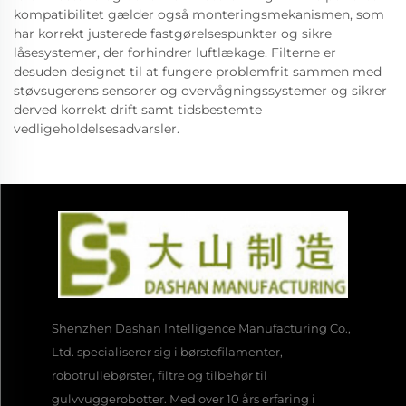
kompatibilitet gælder også monteringsmekanismen, som
har korrekt justerede fastgørelsespunkter og sikre
låsesystemer, der forhindrer luftlækage. Filterne er
desuden designet til at fungere problemfrit sammen med
støvsugerens sensorer og overvågningssystemer og sikrer
derved korrekt drift samt tidsbestemte
vedligeholdelsesadvarsler.
Shenzhen Dashan Intelligence Manufacturing Co.,
Ltd. specialiserer sig i børstefilamenter,
robotrullebørster, filtre og tilbehør til
gulvvuggerobotter. Med over 10 års erfaring i