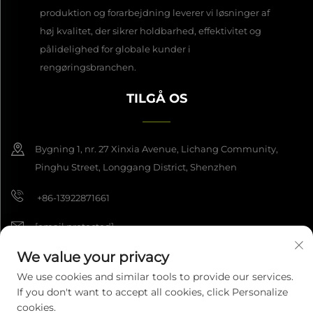
produktion og forarbejdning leverer vi løsninger af
høj kvalitet, der sikrer holdbarhed, effektivitet og
pålidelighed for globale kunder i
rengøringsbranchen.
TILGÅ OS
Bygning 1, nr. 27 Xinxia Avenue, Lichang Community,
Pinghu Street, Longgang District, Shenzhen
+86-13922871661
[email protected]
We value your privacy
We use cookies and similar tools to provide our services.
Copyright © 2025 Shenzhen Dashan Intelligence Manufacturing Co.,
If you don't want to accept all cookies, click Personalize
Ltd. Alle rettigheder forbeholdes.
Privatlivspolitik
cookies.