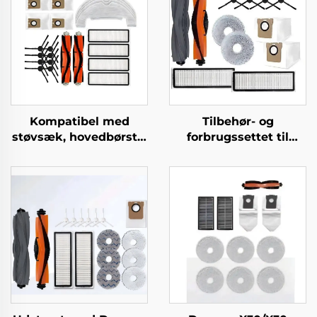
Kompatibel med
Tilbehør- og
støvsæk, hovedbørste,
forbrugssettet til
sidebørste, filter og
Dreame L20 Ultra
klud til Dreame
robotstøvsuger
støvsugertilbehør
L10plus/Z10pro/D10PLUS