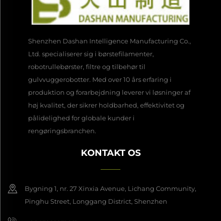
Shenzhen Dashan Intelligence Manufacturing Co.,
Ltd. specialiserer sig i børstefilamenter,
robotrullebørster, filtre og tilbehør til
gulvvuggerobotter. Med over 10 års erfaring i
produktion og forarbejdning leverer vi løsninger af
høj kvalitet, der sikrer holdbarhed, effektivitet og
pålidelighed for globale kunder i
rengøringsbranchen.
KONTAKT OS
Bygning 1, nr. 27 Xinxia Avenue, Lichang Community,
Pinghu Street, Longgang District, Shenzhen