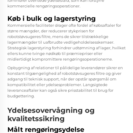
forhindrer uventede ydelsesfald, som kan forstyrre
kommercielle rengøringsoperationer.
Køb i bulk og lagerstyring
Kommersielle faciliteter drager ofte fordel af købsaftaler for
større mængder, der reducerer stykprisen for
robotstøvsugeres filtre, mens de sikrer tilstrækkelige
lagermængder til uafbrudte vedligeholdelsesskemaer.
Strategisk lagerstyring forhindrer udtømning af lager, hvilket
ellers kunne tvinge nødkøb til præmiepriser eller
midlertidigt kompromittere rengøringsoperationerne.
Opbygning af relationer til pålidelige leverandører sikrer en
konstant tilgængelighed af robotstøvsugeres filtre og giver
adgang til teknisk support, når der opstår spørgsmål om
kompatibilitet eller ydelsesproblemer. Langsigtede
leveranceaftaler kan også sikre prisstabilitet til brug for
budgettering.
Ydelsesovervågning og
kvalitetssikring
Målt rengøringsydelse