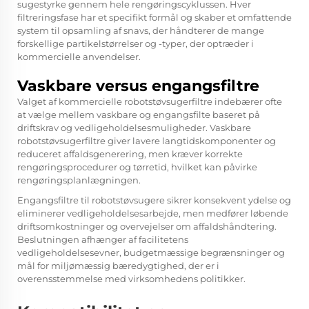
sugestyrke gennem hele rengøringscyklussen. Hver
filtreringsfase har et specifikt formål og skaber et omfattende
system til opsamling af snavs, der håndterer de mange
forskellige partikelstørrelser og -typer, der optræder i
kommercielle anvendelser.
Vaskbare versus engangsfiltre
Valget af kommercielle robotstøvsugerfiltre indebærer ofte
at vælge mellem vaskbare og engangsfilte baseret på
driftskrav og vedligeholdelsesmuligheder. Vaskbare
robotstøvsugerfiltre giver lavere langtidskomponenter og
reduceret affaldsgenerering, men kræver korrekte
rengøringsprocedurer og tørretid, hvilket kan påvirke
rengøringsplanlægningen.
Engangsfiltre til robotstøvsugere sikrer konsekvent ydelse og
eliminerer vedligeholdelsesarbejde, men medfører løbende
driftsomkostninger og overvejelser om affaldshåndtering.
Beslutningen afhænger af facilitetens
vedligeholdelsesevner, budgetmæssige begrænsninger og
mål for miljømæssig bæredygtighed, der er i
overensstemmelse med virksomhedens politikker.