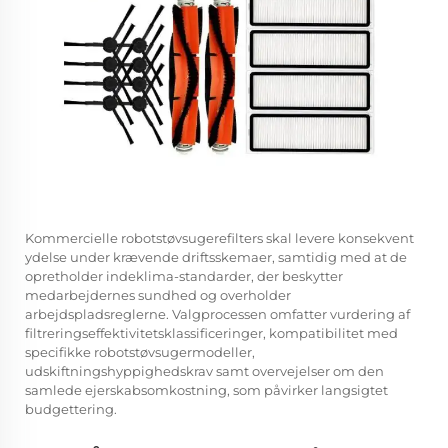
Kommercielle robotstøvsugerefilters skal levere konsekvent
ydelse under krævende driftsskemaer, samtidig med at de
opretholder indeklima-standarder, der beskytter
medarbejdernes sundhed og overholder
arbejdspladsreglerne. Valgprocessen omfatter vurdering af
filtreringseffektivitetsklassificeringer, kompatibilitet med
specifikke robotstøvsugermodeller,
udskiftningshyppighedskrav samt overvejelser om den
samlede ejerskabsomkostning, som påvirker langsigtet
budgettering.