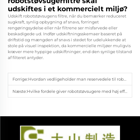
robotstøvsugerfiltre skal
udskiftes i et kommercielt miljø?
Udskift robotstøvsugens filtre, når du bemærker reduceret
sugkraft, synlig opbygning af snavs, forringet
rengøringsydelse eller når filtrene ser misfarvede eller
beskadigede ud. Indfør udskiftningsskemaer baseret på
driftstid og mængden af snavs i stedet for udelukkende at
stole på visuel inspektion, da kommercielle miljøer muligvis
kræver mere hyppige udskiftninger, end den synlige tilstand
af filteret antyder.
Forrige:
Hvordan vedligeholder man reservedele til robotstøvsugere for bedre holdbarhed?
Næste:
Hvilke fordele giver robotstøvsugere med høj effektivitet til importører?