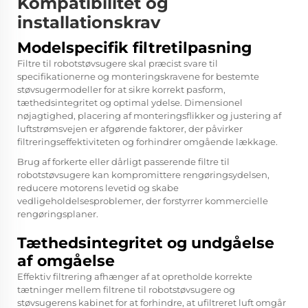
Kompatibilitet og
installationskrav
Modelspecifik filtretilpasning
Filtre til robotstøvsugere skal præcist svare til
specifikationerne og monteringskravene for bestemte
støvsugermodeller for at sikre korrekt pasform,
tæthedsintegritet og optimal ydelse. Dimensionel
nøjagtighed, placering af monteringsflikker og justering af
luftstrømsvejen er afgørende faktorer, der påvirker
filtreringseffektiviteten og forhindrer omgående lækkage.
Brug af forkerte eller dårligt passerende filtre til
robotstøvsugere kan kompromittere rengøringsydelsen,
reducere motorens levetid og skabe
vedligeholdelsesproblemer, der forstyrrer kommercielle
rengøringsplaner.
Tæthedsintegritet og undgåelse
af omgåelse
Effektiv filtrering afhænger af at opretholde korrekte
tætninger mellem filtrene til robotstøvsugere og
støvsugerens kabinet for at forhindre, at ufiltreret luft omgår