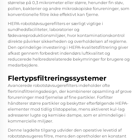
størrelse på 0,3 mikrometer eller større, herunder fin støv,
pollen, bakterier og andre mikroskopiske forureninger, som
konventionelle filtre ikke effektivt kan fjerne.
HEPA-robotstøvsugerefilters er særligt vigtige i
sundhedsfaciliteter, laboratorier og
fødevareproduktionsmiljøer, hvor kontaminationskontrol
direkte påvirker sikkerheden og overholdelsen af reglerne.
Den oprindelige investering i HEPA-kvalitetsfiltrering giver
afkast gennem forbedret indendørs luftkvalitet og
reducerede helbredsrelaterede bekymringer for brugere og
medarbejdere.
Flertypsfiltreringssystemer
Avancerede robotstøvsugerefilters indeholder ofte
flertrinsfiltreringsdesign, der kombinerer opsamling af grove
forureninger med fjernelse af fine partikler. Forfilter
håndterer større partikler og beskytter efterfølgende HEPA-
elementer mod tidlig tilstoppelse, mens aktiveret kul-lag
adresserer lugte og kemiske dampe, som er almindelige i
kommercielle miljøer.
Denne lagdelte tilgang udvider den operative levetid af
robotstøvsugeres filtre, mens den opretholder en konstant