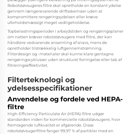
Robotstøvsugeres filtre skal opretholde en konstant ydelse
gennem længerevarende driftsskemaer uden at
kompromittere rengøringsydelsen eller kræve
uforholdsmæssigt meget vedligeholdelse.
Topbelastningsperioder i arbejdstiden og rengøringsplaner
om natten kræver robotstøvsugere med filtre, der kan
håndtere vedvarende ansamling af snavs, mens de
opretholder tilstrækkelig luftgennemstrømning.
Filterdesign og -materialer skal kunne klare gentagne
rengøringscyklusser uden strukturel forringelse eller tab af
filtreringseffektivitet.
Filterteknologi og
ydelsesspecifikationer
Anvendelse og fordele ved HEPA-
filtre
High-Efficiency Particulate Air (HEPA)-filtre udgør
standarden inden for kommercielle robotstøvsugere, hvor
fremragende luftkvalitet er afgørende. Disse
robotstøvsugerfiltre fanger 99,97 % af partikler med en