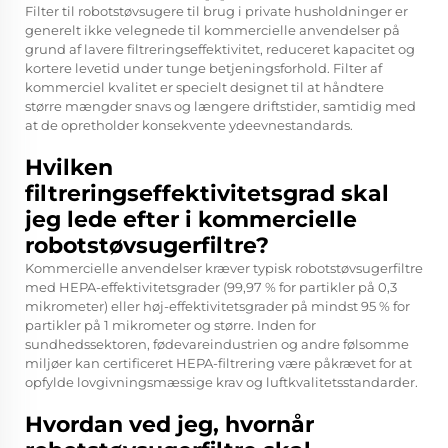
Filter til robotstøvsugere til brug i private husholdninger er
generelt ikke velegnede til kommercielle anvendelser på
grund af lavere filtreringseffektivitet, reduceret kapacitet og
kortere levetid under tunge betjeningsforhold. Filter af
kommerciel kvalitet er specielt designet til at håndtere
større mængder snavs og længere driftstider, samtidig med
at de opretholder konsekvente ydeevnestandards.
Hvilken
filtreringseffektivitetsgrad skal
jeg lede efter i kommercielle
robotstøvsugerfiltre?
Kommercielle anvendelser kræver typisk robotstøvsugerfiltre
med HEPA-effektivitetsgrader (99,97 % for partikler på 0,3
mikrometer) eller høj-effektivitetsgrader på mindst 95 % for
partikler på 1 mikrometer og større. Inden for
sundhedssektoren, fødevareindustrien og andre følsomme
miljøer kan certificeret HEPA-filtrering være påkrævet for at
opfylde lovgivningsmæssige krav og luftkvalitetsstandarder.
Hvordan ved jeg, hvornår