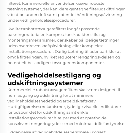
filteret. Kommercielle anvendelser kræver robuste
tætningsystemer, der kan klare gentagne filterudskiftninger,
vibration under drift samt potentiel håndteringspåvirkning
under vedligeholdelsesprocedurer.
Kvalitetsrobotstøvsugerefilters indgår passende
pakningmaterialer, kompressionskarakteristika og
monteringsmekanismer, der skaber pålidelige tætninger
uden overdreven kraftpåvirkning eller komplekse
installationsprocedurer. Dårlig tætning tillader partikler at
omgå filtreringen, hvilket reducerer rengøringsydelsen og
potentielt beskadiger støvsugerens komponenter.
Vedligeholdelsestilgang og
udskiftningssystemer
Kommercielle robotstøvsugerefilters skal være designet til
nem adgang og udskiftning for at minimere
vedligeholdelsesnedetid og arbejdskraftskrav.
Hurtigfrigørelsesmekanismer, tydelige visuelle indikatorer
for tidspunktet for udskiftning samt enkle
installationsprocedurer hjælper med at opretholde
konsekvent rengøringsydelse med minimal driftsforstyrrelse.
Uddannelse af vedligeholdelsespersonale i korrekt