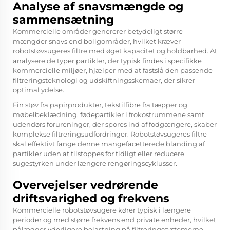
Analyse af snavsmængde og
sammensætning
Kommercielle områder genererer betydeligt større
mængder snavs end boligområder, hvilket kræver
robotstøvsugeres filtre med øget kapacitet og holdbarhed. At
analysere de typer partikler, der typisk findes i specifikke
kommercielle miljøer, hjælper med at fastslå den passende
filtreringsteknologi og udskiftningsskemaer, der sikrer
optimal ydelse.
Fin støv fra papirprodukter, tekstilfibre fra tæpper og
møbelbeklædning, fødepartikler i frokostrummene samt
udendørs forureninger, der spores ind af fodgængere, skaber
komplekse filtreringsudfordringer. Robotstøvsugeres filtre
skal effektivt fange denne mangefacetterede blanding af
partikler uden at tilstoppes for tidligt eller reducere
sugestyrken under længere rengøringscyklusser.
Overvejelser vedrørende
driftsvarighed og frekvens
Kommercielle robotstøvsugere kører typisk i længere
perioder og med større frekvens end private enheder, hvilket
pålægger yderligere belastning på filtreringssystemerne.