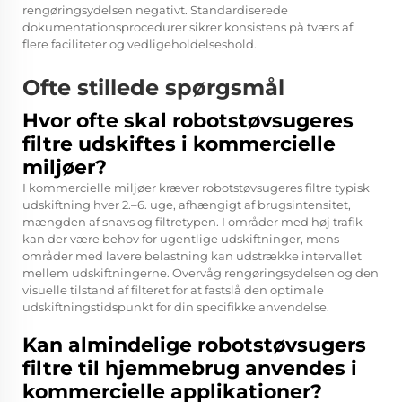
rengøringsydelsen negativt. Standardiserede
dokumentationsprocedurer sikrer konsistens på tværs af
flere faciliteter og vedligeholdelseshold.
Ofte stillede spørgsmål
Hvor ofte skal robotstøvsugeres
filtre udskiftes i kommercielle
miljøer?
I kommercielle miljøer kræver robotstøvsugeres filtre typisk
udskiftning hver 2.–6. uge, afhængigt af brugsintensitet,
mængden af snavs og filtretypen. I områder med høj trafik
kan der være behov for ugentlige udskiftninger, mens
områder med lavere belastning kan udstrække intervallet
mellem udskiftningerne. Overvåg rengøringsydelsen og den
visuelle tilstand af filteret for at fastslå den optimale
udskiftningstidspunkt for din specifikke anvendelse.
Kan almindelige robotstøvsugers
filtre til hjemmebrug anvendes i
kommercielle applikationer?