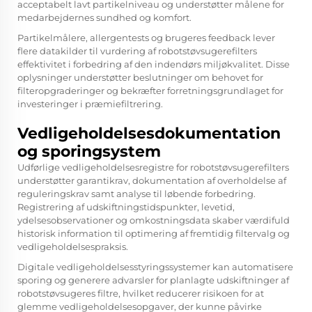
acceptabelt lavt partikelniveau og understøtter målene for
medarbejdernes sundhed og komfort.
Partikelmålere, allergentests og brugeres feedback lever
flere datakilder til vurdering af robotstøvsugerefilters
effektivitet i forbedring af den indendørs miljøkvalitet. Disse
oplysninger understøtter beslutninger om behovet for
filteropgraderinger og bekræfter forretningsgrundlaget for
investeringer i præmiefiltrering.
Vedligeholdelsesdokumentation
og sporingsystem
Udførlige vedligeholdelsesregistre for robotstøvsugerefilters
understøtter garantikrav, dokumentation af overholdelse af
reguleringskrav samt analyse til løbende forbedring.
Registrering af udskiftningstidspunkter, levetid,
ydelsesobservationer og omkostningsdata skaber værdifuld
historisk information til optimering af fremtidig filtervalg og
vedligeholdelsespraksis.
Digitale vedligeholdelsesstyringssystemer kan automatisere
sporing og generere advarsler for planlagte udskiftninger af
robotstøvsugeres filtre, hvilket reducerer risikoen for at
glemme vedligeholdelsesopgaver, der kunne påvirke