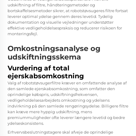
udskiftning af filtre, håndteringsmetoder og
bortskaffelsesmetoder sikrer, at robotstøvsugeres filtre fortsat
leverer optimal ydelse gennem deres levetid. Tydelig
dokumentation og visuelle vejledninger understøtter
effektive vedligeholdelsespraksis og reducerer risikoen for
monteringsfejl.
Omkostningsanalyse og
udskiftningsskema
Vurdering af total
ejerskabsomkostning
Valg af robotstøvsugerfiltre kræver en omfattende analyse af
den samlede ejerskabsomkostning, som omfatter den
oprindelige købspris, udskiftningsfrekvensen,
vedligeholdelsesarbejdets omkostning og ydelsens
indvirkning på den samlede rengøringsydelse. Billigere filtre
kan kræve mere hyppig udskiftning, mens
premiummuligheder ofte leverer længere levetid og bedre
ydelseskonsistens.
Erhvervsbeslutningstagere skal afveje de oprindelige