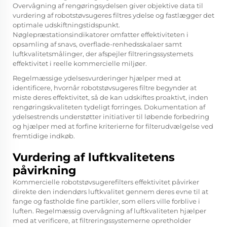
Overvågning af rengøringsydelsen giver objektive data til
vurdering af robotstøvsugeres filtres ydelse og fastlægger det
optimale udskiftningstidspunkt.
Nøglepræstationsindikatorer omfatter effektiviteten i
opsamling af snavs, overflade-renhedsskalaer samt
luftkvalitetsmålinger, der afspejler filtreringssystemets
effektivitet i reelle kommercielle miljøer.
Regelmæssige ydelsesvurderinger hjælper med at
identificere, hvornår robotstøvsugeres filtre begynder at
miste deres effektivitet, så de kan udskiftes proaktivt, inden
rengøringskvaliteten tydeligt forringes. Dokumentation af
ydelsestrends understøtter initiativer til løbende forbedring
og hjælper med at forfine kriterierne for filterudvælgelse ved
fremtidige indkøb.
Vurdering af luftkvalitetens
påvirkning
Kommercielle robotstøvsugerefilters effektivitet påvirker
direkte den indendørs luftkvalitet gennem deres evne til at
fange og fastholde fine partikler, som ellers ville forblive i
luften. Regelmæssig overvågning af luftkvaliteten hjælper
med at verificere, at filtreringssystemerne opretholder