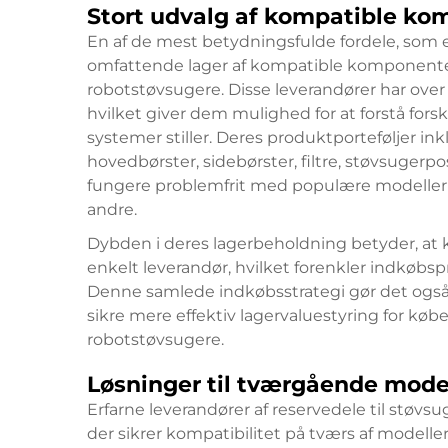
Stort udvalg af kompatible ko
En af de mest betydningsfulde fordele, som er
omfattende lager af kompatible komponenter 
robotstøvsugere. Disse leverandører har over t
hvilket giver dem mulighed for at forstå forsk
systemer stiller. Deres produktporteføljer 
hovedbørster, sidebørster, filtre, støvsugerp
fungere problemfrit med populære modelle
andre.
Dybden i deres lagerbeholdning betyder, at 
enkelt leverandør, hvilket forenkler indkøbsp
Denne samlede indkøbsstrategi gør det også 
sikre mere effektiv lagervaluestyring for køber
robotstøvsugere.
Løsninger til tværgående mode
Erfarne leverandører af reservedele til støvsu
der sikrer kompatibilitet på tværs af modelle