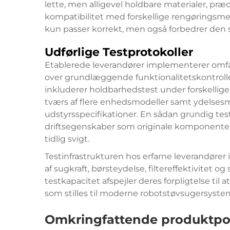
lette, men alligevel holdbare materialer, præ
kompatibilitet med forskellige rengøringsmek
kun passer korrekt, men også forbedrer den
Udførlige Testprotokoller
Etablerede leverandører implementerer omfa
over grundlæggende funktionalitetskontroll
inkluderer holdbarhedstest under forskellige d
tværs af flere enhedsmodeller samt ydelsesmål
udstyrsspecifikationer. En sådan grundig tes
driftsegenskaber som originale komponenter
tidlig svigt.
Testinfrastrukturen hos erfarne leverandører i
af sugkraft, børsteydelse, filtereffektivitet 
testkapacitet afspejler deres forpligtelse til
som stilles til moderne robotstøvsugersyste
Omkringfattende produktport