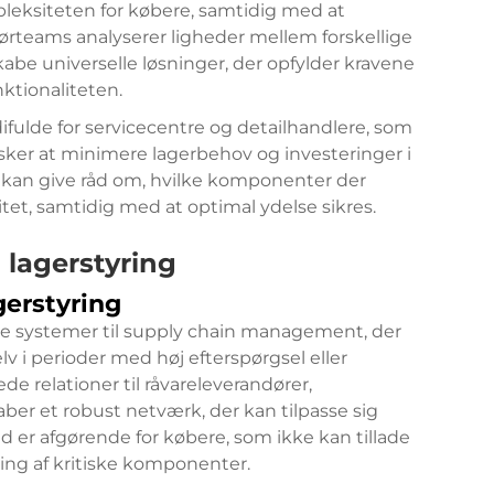
leksiteten for købere, samtidig med at
ørteams analyserer ligheder mellem forskellige
kabe universelle løsninger, der opfylder kravene
ktionaliteten.
ifulde for servicecentre og detailhandlere, som
sker at minimere lagerbehov og investeringer i
 kan give råd om, hvilke komponenter der
et, samtidig med at optimal ydelse sikres.
 lagerstyring
gerstyring
ede systemer til supply chain management, der
v i perioder med høj efterspørgsel eller
e relationer til råvareleverandører,
er et robust netværk, der kan tilpasse sig
er afgørende for købere, som ikke kan tillade
ring af kritiske komponenter.