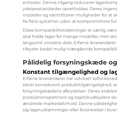
enheder. Denne tilgang reducerer lagerkomp
ydelsesstandarder opretholdes. Deres ingeni
modeller og identificerer muligheder for at s
fra flere systemer uden at kompromittere fun
Disse kompatibilitetsløsninger er særlig værd
skal holde lager for mange modeller, men øn
langsomt omsatte dele. Erfarne leverandører
tilbyder bedst mulig tværgående kompatibilit
Pålidelig forsyningskæde og
Konstant tilgængelighed og la
Erfarne leverandører har udviklet sofistiker
sikrer konsekvent produkttilgængelighed, sel
forsyningskædens afbrydelser. Deres etablered
produktionspartnere og logistikudbydere skab
ændrede markedsforhold. Denne pålidelighed 
sig lagerudtømninger eller forsinkelser i leve