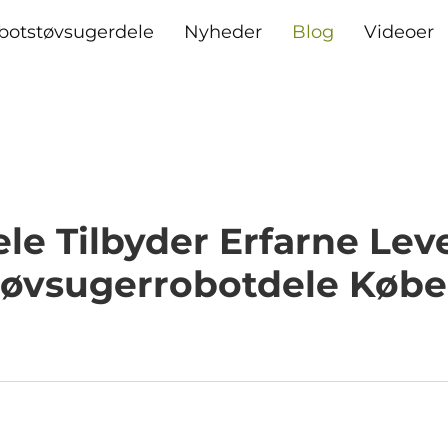
botstøvsugerdele
Nyheder
Blog
Videoer
ele Tilbyder Erfarne Lev
tøvsugerrobotdele Købe