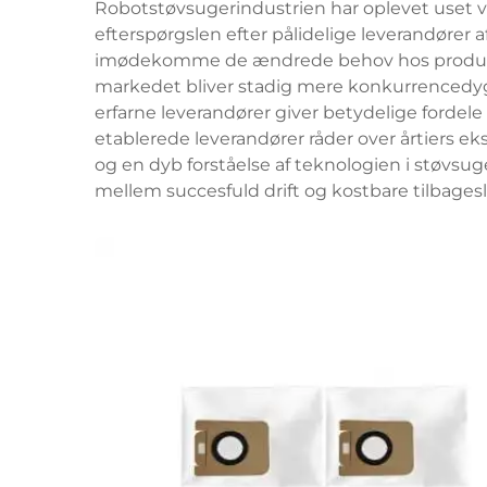
Robotstøvsugerindustrien har oplevet uset væ
efterspørgslen efter pålidelige leverandører a
imødekomme de ændrede behov hos producent
markedet bliver stadig mere konkurrencedy
erfarne leverandører giver betydelige fordel
etablerede leverandører råder over årtiers e
og en dyb forståelse af teknologien i støvsuge
mellem succesfuld drift og kostbare tilbagesl