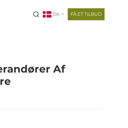
DA
FÅ ET TILBUD
erandører Af
re