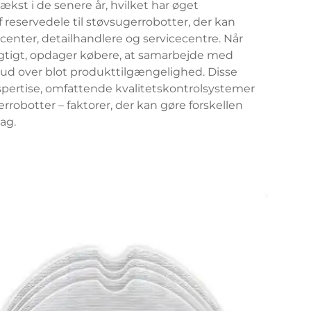
kst i de senere år, hvilket har øget
f reservedele til støvsugerrobotter, der kan
er, detailhandlere og servicecentre. Når
gtigt, opdager købere, at samarbejde med
e ud over blot produkttilgængelighed. Disse
kspertise, omfattende kvalitetskontrolsystemer
rrobotter – faktorer, der kan gøre forskellen
ag.