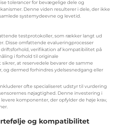
cise tolerancer for bevægelige dele og
anismer. Denne viden resulterer i dele, der ikke
 samlede systemydeevne og levetid.
ttende testprotokoller, som rækker langt ud
er. Disse omfattende evalueringprocesser
riftsforhold, verifikation af kompatibilitet på
ing i forhold til originale
t sikrer, at reservedele bevarer de samme
, og dermed forhindres ydelsesnedgang eller
nkluderer ofte specialiseret udstyr til vurdering
og sensorernes nøjagtighed. Denne investering i
 at levere komponenter, der opfylder de høje krav,
mer.
efølje og kompatibilitet