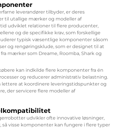
mponenter
farne leverandører tilbyder, er deres
til utallige mærker og modeller af
id udviklet relationer til flere producenter,
ellene og de specifikke krav, som forskellige
inkluderer typisk væsentlige komponenter såsom
oser og rengøringsklude, som er designet til at
r fra mærker som Dreame, Roomba, Shark og
købere kan indkilde flere komponenter fra én
rocesser og reducerer administrativ belastning.
lettere at koordinere leveringstidspunkter og
e, der servicere flere modeller af
lkompatibilitet
gerrobotter udvikler ofte innovative løsninger,
r, så visse komponenter kan fungere i flere typer