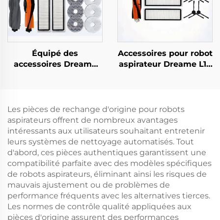
Équipé des
Accessoires pour robot
accessoires Dreame
aspirateur Dreame L10
L10s Ultra/Pro, Brosse
Plus/Z10 Pro/D10 :
à rouleaux, Écran de
brosse à rouleaux,
filtre, Tissu, Sac à
chiffon à serpillière,
poussière et
écran de filtre et sac à
Les pièces de rechange d'origine pour robots
consommables, Type
poussière
aspirateurs offrent de nombreux avantages
universel
intéressants aux utilisateurs souhaitant entretenir
leurs systèmes de nettoyage automatisés. Tout
d'abord, ces pièces authentiques garantissent une
compatibilité parfaite avec des modèles spécifiques
de robots aspirateurs, éliminant ainsi les risques de
mauvais ajustement ou de problèmes de
performance fréquents avec les alternatives tierces.
Les normes de contrôle qualité appliquées aux
pièces d'origine assurent des performances