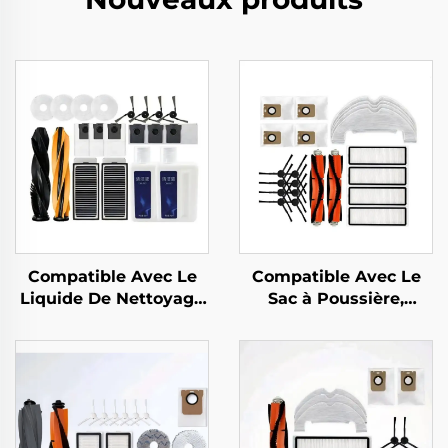
Compatible Avec Le
Compatible Avec Le
Liquide De Nettoyage
Sac à Poussière,
Du Rouleau De Brosse
Brosse Principale,
X50/X40 Pour
Brosse Latérale, Filtre
Accessoire Du Robot
Et Tissu Du Aspirateur
Aspirateur Zhui Mi X50
Dreame Accessoires
L10plus/Z10pro/D10PLUS