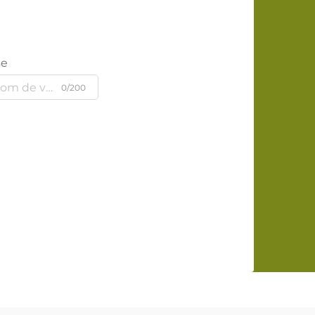
se
0/200