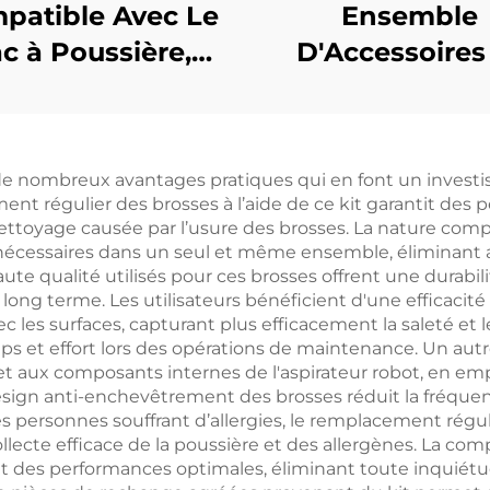
patible Avec Le
Ensemble
c à Poussière,
D'Accessoires
sse Principale,
Consommables 
osse Latérale,
Le Robot Aspira
ltre Et Tissu Du
Dreame L20 Ul
e de nombreux avantages pratiques qui en font un investi
irateur Dreame
ment régulier des brosses à l’aide de ce kit garantit de
Accessoires
nettoyage causée par l’usure des brosses. La nature complè
écessaires dans un seul et même ensemble, éliminant ain
lus/Z10pro/D10PLUS
ute qualité utilisés pour ces brosses offrent une durabil
long terme. Les utilisateurs bénéficient d'une efficacité
 les surfaces, capturant plus efficacement la saleté et 
mps et effort lors des opérations de maintenance. Un aut
et aux composants internes de l'aspirateur robot, en e
sign anti-enchevêtrement des brosses réduit la fréqu
s personnes souffrant d’allergies, le remplacement réguli
collecte efficace de la poussière et des allergènes. La co
et des performances optimales, éliminant toute inquiétu