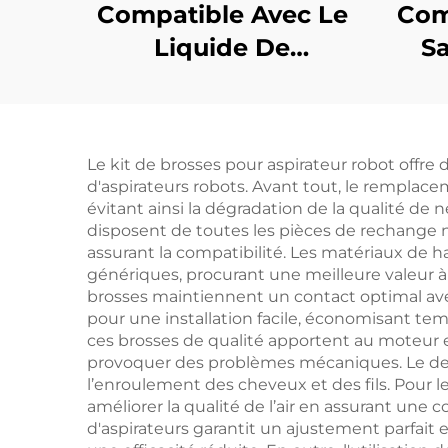
Compatible Avec Le
Com
Liquide De
Sa
Nettoyage Du
Bro
Rouleau De Brosse
Br
X50/X40 Pour
Fi
Le kit de brosses pour aspirateur robot offr
Accessoire Du Robot
Asp
d'aspirateurs robots. Avant tout, le remplace
Aspirateur Zhui Mi
évitant ainsi la dégradation de la qualité de 
disposent de toutes les pièces de rechange n
X50
L10p
assurant la compatibilité. Les matériaux de ha
génériques, procurant une meilleure valeur à 
brosses maintiennent un contact optimal avec
pour une installation facile, économisant te
ces brosses de qualité apportent au moteur 
provoquer des problèmes mécaniques. Le de
l’enroulement des cheveux et des fils. Pour le
améliorer la qualité de l’air en assurant une 
d'aspirateurs garantit un ajustement parfait 