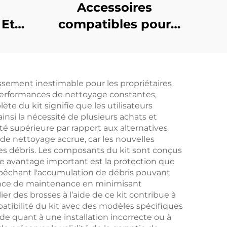
Accessoires
 Et
compatibles pour
Pour
robot aspirateur
teur
Dreame D10 Plus :
tra
Brosse principale
ssement inestimable pour les propriétaires
Rls3D, Écran de filtre,
s performances de nettoyage constantes,
Tissu, Brosse de
te du kit signifie que les utilisateurs
si la nécessité de plusieurs achats et
bord, Sac à poussière
ité supérieure par rapport aux alternatives
et consommables
 de nettoyage accrue, car les nouvelles
les débris. Les composants du kit sont conçus
re avantage important est la protection que
mpêchant l'accumulation de débris pouvant
ence de maintenance en minimisant
er des brosses à l’aide de ce kit contribue à
mpatibilité du kit avec des modèles spécifiques
de quant à une installation incorrecte ou à