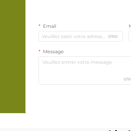
Email
0/100
Message
0/1