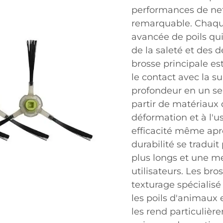
performances de net
remarquable. Chaque
avancée de poils qu
de la saleté et des d
brosse principale e
le contact avec la s
profondeur en un seu
partir de matériaux 
déformation et à l'u
efficacité même aprè
durabilité se tradui
plus longs et une mei
utilisateurs. Les br
texturage spécialisé
les poils d'animaux e
les rend particulièr