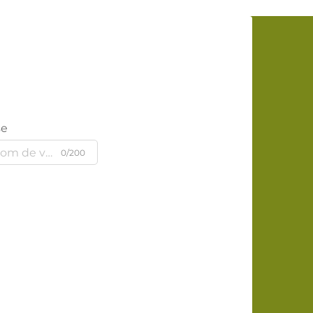
se
0/200