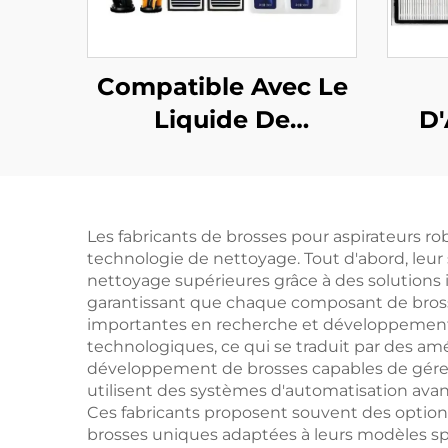
Compatible Avec Le
Liquide De
D'
Nettoyage Du
Con
Rouleau De Brosse
Le 
X50/X40 Pour
Dr
Les fabricants de brosses pour aspirateurs r
Accessoire Du Robot
technologie de nettoyage. Tout d'abord, leur
Aspirateur Zhui Mi
nettoyage supérieures grâce à des solutions 
garantissant que chaque composant de brosse
X50
importantes en recherche et développement 
technologiques, ce qui se traduit par des am
développement de brosses capables de gérer e
utilisent des systèmes d'automatisation ava
Ces fabricants proposent souvent des option
brosses uniques adaptées à leurs modèles spé