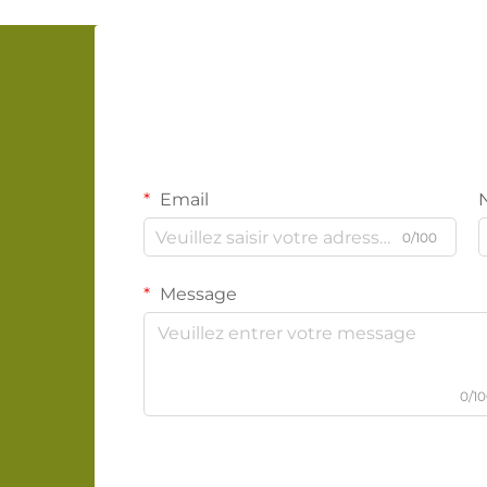
Email
0/100
Message
0/1