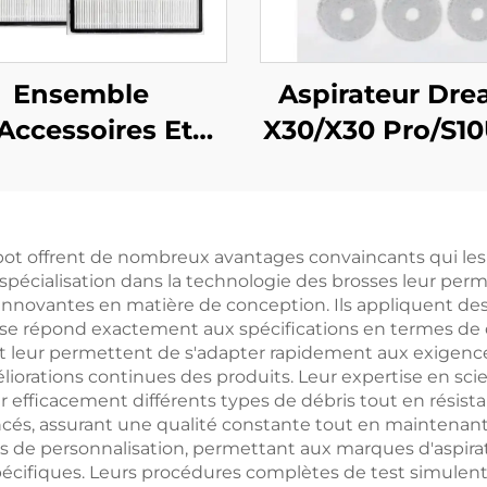
Ensemble
Aspirateur Dr
Accessoires Et
X30/X30 Pro/S10
sommables Pour
410, consomma
Robot Aspirateur
d'origine : sa
eame L20 Ultra
poussière, écra
obot offrent de nombreux avantages convaincants qui les 
filtre, tissu, bro
 spécialisation dans la technologie des brosses leur pe
rouleaux
innovantes en matière de conception. Ils appliquent des
 répond exactement aux spécifications en termes de dura
leur permettent de s'adapter rapidement aux exigence
éliorations continues des produits. Leur expertise en sc
fficacement différents types de débris tout en résistant
ncés, assurant une qualité constante tout en maintenan
s de personnalisation, permettant aux marques d'aspira
cifiques. Leurs procédures complètes de test simulent d