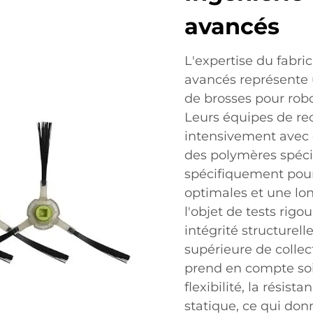
avancés
L'expertise du fabri
avancés représente 
de brosses pour rob
Leurs équipes de re
intensivement avec
des polymères spécia
spécifiquement pour
optimales et une lo
l'objet de tests rigo
intégrité structurel
supérieure de collec
prend en compte soi
flexibilité, la résista
statique, ce qui do