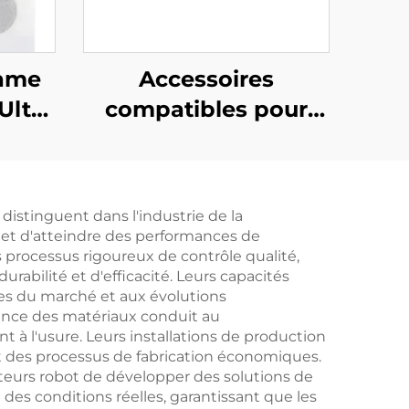
eame
Accessoires
Ultra
compatibles pour
bles
robot aspirateur
c à
Dreame D10 Plus :
n de
Brosse principale
distinguent dans l'industrie de la
sse à
Rls3D, Écran de filtre,
rmet d'atteindre des performances de
Tissu, Brosse de
 processus rigoureux de contrôle qualité,
bilité et d'efficacité. Leurs capacités
bord, Sac à poussière
s du marché et aux évolutions
et consommables
ience des matériaux conduit au
 à l'usure. Leurs installations de production
t des processus de fabrication économiques.
teurs robot de développer des solutions de
es conditions réelles, garantissant que les