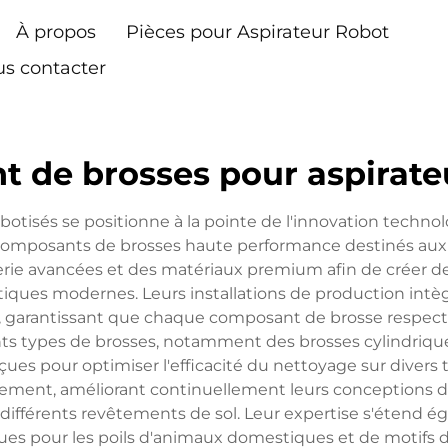
À propos
Pièces pour Aspirateur Robot
s contacter
nt de brosses pour aspirate
obotisés se positionne à la pointe de l'innovation techno
 composants de brosses haute performance destinés au
ierie avancées et des matériaux premium afin de créer de
tiques modernes. Leurs installations de production int
é, garantissant que chaque composant de brosse respect
ts types de brosses, notamment des brosses cylindriques
çues pour optimiser l'efficacité du nettoyage sur divers 
ment, améliorant continuellement leurs conceptions de br
é à différents revêtements de sol. Leur expertise s'ét
es pour les poils d'animaux domestiques et de motifs d