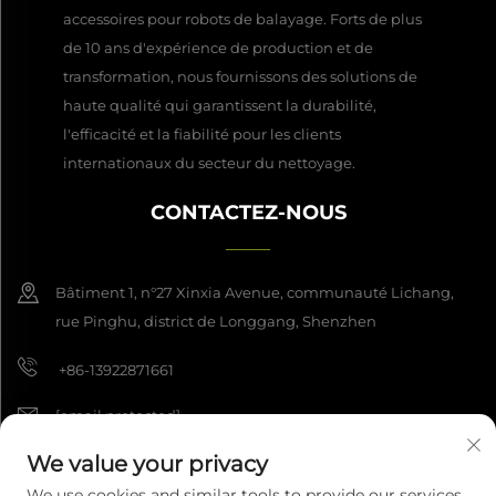
accessoires pour robots de balayage. Forts de plus
de 10 ans d'expérience de production et de
transformation, nous fournissons des solutions de
haute qualité qui garantissent la durabilité,
l'efficacité et la fiabilité pour les clients
internationaux du secteur du nettoyage.
CONTACTEZ-NOUS
Bâtiment 1, n°27 Xinxia Avenue, communauté Lichang,
rue Pinghu, district de Longgang, Shenzhen
+86-13922871661
[email protected]
We value your privacy
We use cookies and similar tools to provide our services.