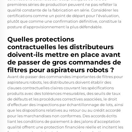
premières séries de production peuvent ne pas refléter la
qualité constante de la fabrication en série. Considérer les
certifications comme un point de départ pour l’évaluation,
plutôt que comme une confirmation définitive, constitue la
posture d’approvisionnement la plus défendable.
Quelles protections
contractuelles les distributeurs
doivent-ils mettre en place avant
de passer de gros commandes de
filtres pour aspirateurs robots ?
Avant de passer des commandes importantes de filtres pour
aspirateurs robots, les distributeurs doivent établir des
clauses contractuelles claires couvrant les spécifications
produits avec des tolérances mesurables, des seuils de taux
de défauts et les procédures correctives associées, le droit
d’effectuer des inspections par échantillonnage de lots, ainsi
que les dispositions relatives au retour ou au crédit accordé
pour les marchandises non conformes. Des accords écrits
liant les conditions de paiement à des jalons d’acceptation
qualité offrent une protection financière réelle et incitent les