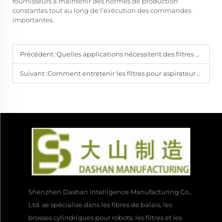
fournisseurs à maintenir des normes de production
constantes tout au long de l’exécution des commandes
importantes.
Précédent :
Quelles applications nécessitent des filtres haut de gamme pour aspirateurs-robots sur les marchés du nettoyage ?
Suivant :
Comment entretenir les filtres pour aspirateurs robots afin d’allonger leur durée de vie ?
Shenzhen Dashan Intelligence Manufacturing Co.,
Ltd. se spécialise dans les fibres de balais, les
brosses cylindriques pour robots, les filtres et les