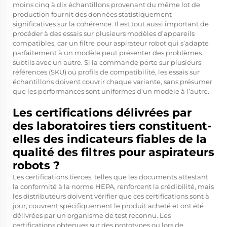
moins cinq à dix échantillons provenant du même lot de
production fournit des données statistiquement
significatives sur la cohérence. Il est tout aussi important de
procéder à des essais sur plusieurs modèles d’appareils
compatibles, car un filtre pour aspirateur robot qui s’adapte
parfaitement à un modèle peut présenter des problèmes
subtils avec un autre. Si la commande porte sur plusieurs
références (SKU) ou profils de compatibilité, les essais sur
échantillons doivent couvrir chaque variante, sans présumer
que les performances sont uniformes d’un modèle à l’autre.
Les certifications délivrées par
des laboratoires tiers constituent-
elles des indicateurs fiables de la
qualité des filtres pour aspirateurs
robots ?
Les certifications tierces, telles que les documents attestant
la conformité à la norme HEPA, renforcent la crédibilité, mais
les distributeurs doivent vérifier que ces certifications sont à
jour, couvrent spécifiquement le produit acheté et ont été
délivrées par un organisme de test reconnu. Les
certifications obtenues sur des prototypes ou lors de