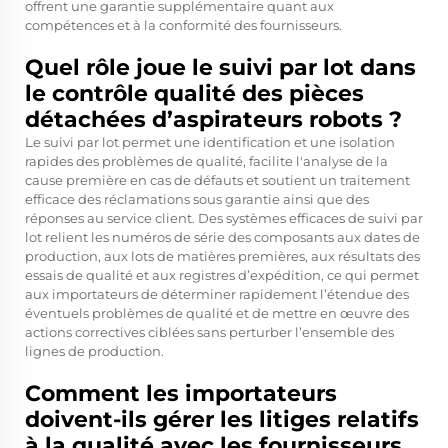
offrent une garantie supplémentaire quant aux
compétences et à la conformité des fournisseurs.
Quel rôle joue le suivi par lot dans
le contrôle qualité des pièces
détachées d’aspirateurs robots ?
Le suivi par lot permet une identification et une isolation
rapides des problèmes de qualité, facilite l'analyse de la
cause première en cas de défauts et soutient un traitement
efficace des réclamations sous garantie ainsi que des
réponses au service client. Des systèmes efficaces de suivi par
lot relient les numéros de série des composants aux dates de
production, aux lots de matières premières, aux résultats des
essais de qualité et aux registres d’expédition, ce qui permet
aux importateurs de déterminer rapidement l’étendue des
éventuels problèmes de qualité et de mettre en œuvre des
actions correctives ciblées sans perturber l’ensemble des
lignes de production.
Comment les importateurs
doivent-ils gérer les litiges relatifs
à la qualité avec les fournisseurs