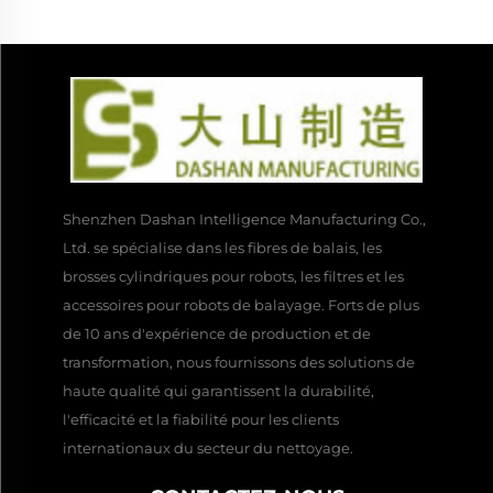
Shenzhen Dashan Intelligence Manufacturing Co.,
Ltd. se spécialise dans les fibres de balais, les
brosses cylindriques pour robots, les filtres et les
accessoires pour robots de balayage. Forts de plus
de 10 ans d'expérience de production et de
transformation, nous fournissons des solutions de
haute qualité qui garantissent la durabilité,
l'efficacité et la fiabilité pour les clients
internationaux du secteur du nettoyage.