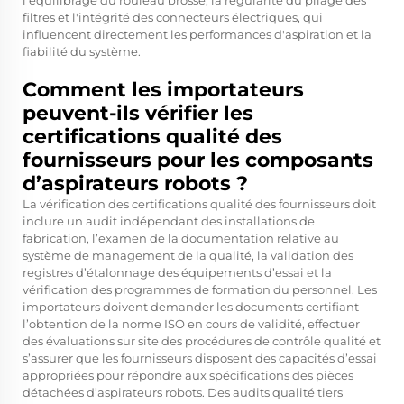
l'équilibrage du rouleau brosse, la régularité du pliage des
filtres et l'intégrité des connecteurs électriques, qui
influencent directement les performances d'aspiration et la
fiabilité du système.
Comment les importateurs
peuvent-ils vérifier les
certifications qualité des
fournisseurs pour les composants
d’aspirateurs robots ?
La vérification des certifications qualité des fournisseurs doit
inclure un audit indépendant des installations de
fabrication, l’examen de la documentation relative au
système de management de la qualité, la validation des
registres d’étalonnage des équipements d’essai et la
vérification des programmes de formation du personnel. Les
importateurs doivent demander les documents certifiant
l’obtention de la norme ISO en cours de validité, effectuer
des évaluations sur site des procédures de contrôle qualité et
s’assurer que les fournisseurs disposent des capacités d’essai
appropriées pour répondre aux spécifications des pièces
détachées d’aspirateurs robots. Des audits qualité tiers