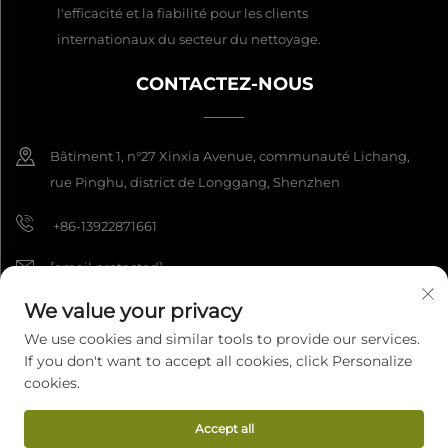
l'efficacité et la fiabilité pour les clients
internationaux du secteur du nettoyage.
CONTACTEZ-NOUS
Bâtiment 1, n°27 Xinxia Avenue, communauté Lichang,
rue Pinghu, district de Longgang, Shenzhen
+86-13922871661
[email protected]
We value your privacy
We use cookies and similar tools to provide our services.
Copyright © 2026 Shenzhen Dashan Intelligence Manufacturing Co.,
If you don't want to accept all cookies, click Personalize
Ltd. Tous droits réservés.
Politique de confidentialité
cookies.
Accept all