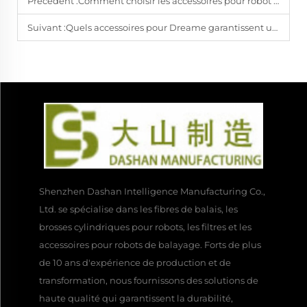
Précédent :
Comment choisir les accessoires pour robot aspirateur pour une utilisation commerciale à long terme
Suivant :
Quels accessoires pour Dreame garantissent une efficacité durable dans le nettoyage ?
Shenzhen Dashan Intelligence Manufacturing Co.,
Ltd. se spécialise dans les fibres de balais, les
brosses cylindriques pour robots, les filtres et les
accessoires pour robots de balayage. Forts de plus
de 10 ans d'expérience de production et de
transformation, nous fournissons des solutions de
haute qualité qui garantissent la durabilité,