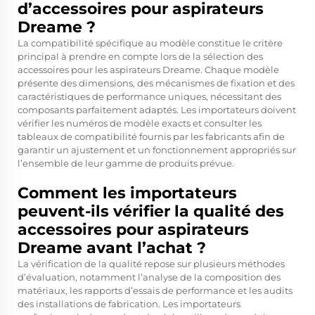
d’accessoires pour aspirateurs
Dreame ?
La compatibilité spécifique au modèle constitue le critère
principal à prendre en compte lors de la sélection des
accessoires pour les aspirateurs Dreame. Chaque modèle
présente des dimensions, des mécanismes de fixation et des
caractéristiques de performance uniques, nécessitant des
composants parfaitement adaptés. Les importateurs doivent
vérifier les numéros de modèle exacts et consulter les
tableaux de compatibilité fournis par les fabricants afin de
garantir un ajustement et un fonctionnement appropriés sur
l’ensemble de leur gamme de produits prévue.
Comment les importateurs
peuvent-ils vérifier la qualité des
accessoires pour aspirateurs
Dreame avant l’achat ?
La vérification de la qualité repose sur plusieurs méthodes
d’évaluation, notamment l’analyse de la composition des
matériaux, les rapports d’essais de performance et les audits
des installations de fabrication. Les importateurs