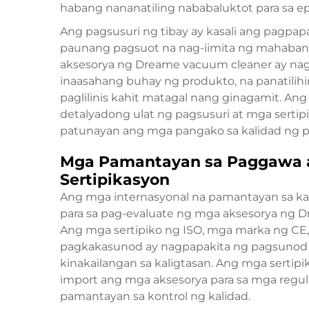
habang nananatiling nababaluktot para sa epe
Ang pagsusuri ng tibay ay kasali ang pagpa
paunang pagsuot na nag-iimita ng mahaban
aksesorya ng Dreame vacuum cleaner ay na
inaasahang buhay ng produkto, na panatilihi
paglilinis kahit matagal nang ginagamit. An
detalyadong ulat ng pagsusuri at mga sertip
patunayan ang mga pangako sa kalidad ng p
Mga Pamantayan sa Paggawa a
Sertipikasyon
Ang mga internasyonal na pamantayan sa ka
para sa pag-evaluate ng mga aksesorya ng 
Ang mga sertipiko ng ISO, mga marka ng CE
pagkakasunod ay nagpapakita ng pagsunod 
kinakailangan sa kaligtasan. Ang mga sertipi
import ang mga aksesorya para sa mga reg
pamantayan sa kontrol ng kalidad.