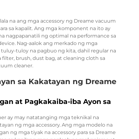
lala na ang mga accessory ng Dreame vacuum
para sa kapalit. Ang mga komponent na ito ay
 nagpapanatili ng optimal na performance sa
 device. Nag-aalok ang merkado ng mga
tuluy-tuloy na pagbuo ng kita, dahil regular na
ilter, brush, dust bag, at cleaning cloth sa
cuum cleaner.
yan sa Kakatayan ng Dreame
an at Pagkakaiba-iba Ayon sa
r ay may natatanging mga teknikal na
atayan ng mga accessory. Ang mga modelo na
angan ng mga tiyak na accessory para sa Dreame