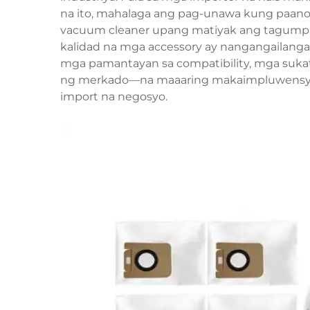
na ito, mahalaga ang pag-unawa kung paano
vacuum cleaner upang matiyak ang tagumpay
kalidad na mga accessory ay nangangailan
mga pamantayan sa compatibility, mga suka
ng merkado—na maaaring makaimpluwensya n
import na negosyo.