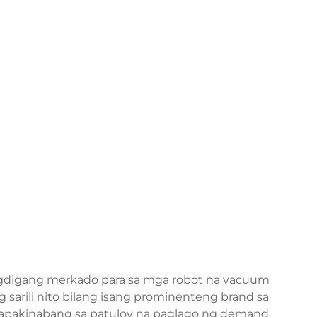
igdigang merkado para sa mga robot na vacuum
 sarili nito bilang isang prominenteng brand sa
akapakinabang sa patuloy na paglago ng demand