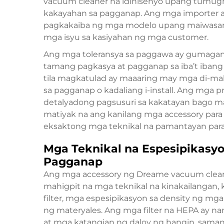
vacuum cleaner na idinisenyo upang tumug
kakayahan sa pagganap. Ang mga importer 
pagkakaiba ng mga modelo upang maiwasan 
mga isyu sa kasiyahan ng mga customer.
Ang mga toleransya sa paggawa ay gumagan
tamang pagkasya at pagganap sa iba’t iban
tila magkatulad ay maaaring may mga di-mak
sa pagganap o kadaliang i-install. Ang mga
detalyadong pagsusuri sa kakatayan bago ma
matiyak na ang kanilang mga accessory par
eksaktong mga teknikal na pamantayan para
Mga Teknikal na Espesipikasy
Pagganap
Ang mga accessory ng Dreame vacuum clean
mahigpit na mga teknikal na kinakailangan, 
filter, mga espesipikasyon sa density ng mga
ng materyales. Ang mga filter na HEPA ay n
at mga katangian ng daloy ng hangin, sama