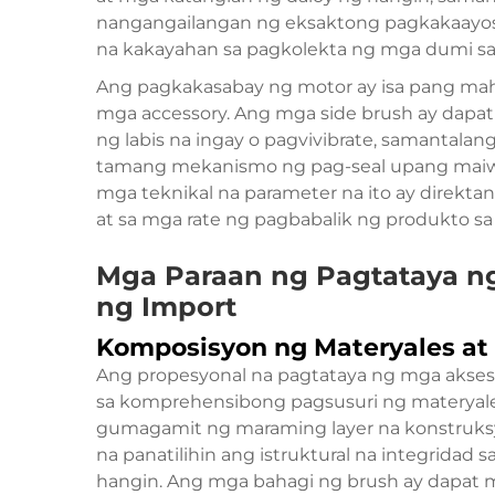
nangangailangan ng eksaktong pagkakaayos 
na kakayahan sa pagkolekta ng mga dumi sa i
Ang pagkakasabay ng motor ay isa pang mah
mga accessory. Ang mga side brush ay dapat 
ng labis na ingay o pagvivibrate, samantal
tamang mekanismo ng pag-seal upang mai
mga teknikal na parameter na ito ay direkt
at sa mga rate ng pagbabalik ng produkto s
Mga Paraan ng Pagtataya ng
ng Import
Komposisyon ng Materyales at 
Ang propesyonal na pagtataya ng mga akses
sa komprehensibong pagsusuri ng materyales
gumagamit ng maraming layer na konstruks
na panatilihin ang istruktural na integridad s
hangin. Ang mga bahagi ng brush ay dapat m