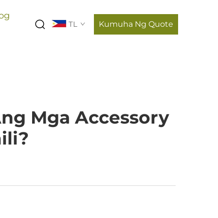
og
TL
Kumuha Ng Quote
Ang Mga Accessory
li?