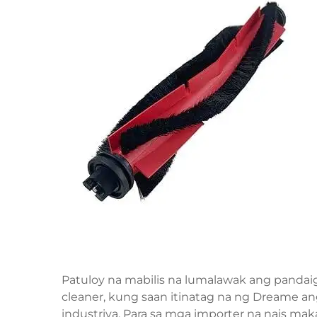
Patuloy na mabilis na lumalawak ang panda
cleaner, kung saan itinatag na ng Dreame ang
industriya. Para sa mga importer na nais m