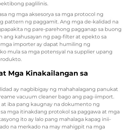
ktibong paglilinis.
pasa ng mga aksesorya sa mga protocol ng
g pattern ng paggamit. Ang mga de-kalidad na
gpapakita ng pare-parehong pagganap sa buong
n ang kahusayan ng pag-filter at epekto sa
g mga importer ay dapat humiling ng
iko mula sa mga potensyal na supplier upang
rodukto.
t Mga Kinakailangan sa
lidad ay nagbibigay ng mahahalagang panukat
Dreame vacuum cleaner bago ang pag-iimport.
, at iba pang kaugnay na dokumento ng
sa mga itinakdang protokol sa paggawa at mga
kasyong ito ay lalo pang mahalaga kapag inii-
ulado na merkado na may mahigpit na mga