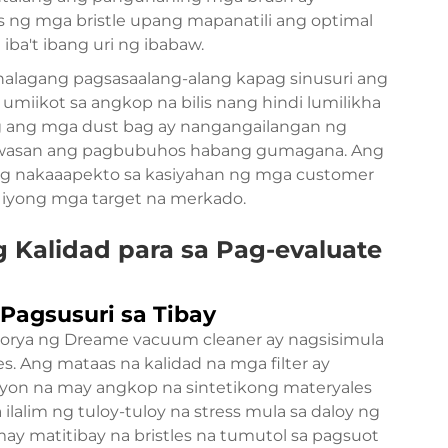
ng mga bristle upang mapanatili ang optimal
ba't ibang uri ng ibabaw.
alagang pagsasaalang-alang kapag sinusuri ang
umiikot sa angkop na bilis nang hindi lumilikha
ang ang mga dust bag ay nangangailangan ng
wasan ang pagbubuhos habang gumagana. Ang
ang nakaaapekto sa kasiyahan ng mga customer
a iyong mga target na merkado.
 Kalidad para sa Pag-evaluate
Pagsusuri sa Tibay
orya ng Dreame vacuum cleaner ay nagsisimula
. Ang mataas na kalidad na mga filter ay
yon na may angkop na sintetikong materyales
a ilalim ng tuloy-tuloy na stress mula sa daloy ng
ay matitibay na bristles na tumutol sa pagsuot