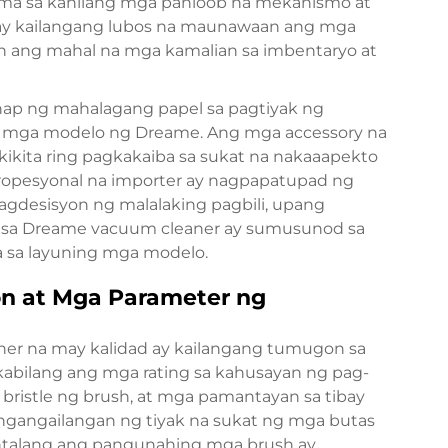
ma sa kanilang mga panloob na mekanismo at
ay kailangang lubos na maunawaan ang mga
ang mahal na mga kamalian sa imbentaryo at
ap ng mahalagang papel sa pagtiyak ng
g mga modelo ng Dreame. Ang mga accessory na
ikita ring pagkakaiba sa sukat na nakaaapekto
 propesyonal na importer ay nagpapatupad ng
gdesisyon ng malalaking pagbili, upang
a sa Dreame vacuum cleaner ay sumusunod sa
 sa layuning mga modelo.
on at Mga Parameter ng
er na may kalidad ay kailangang tumugon sa
kabilang ang mga rating sa kahusayan ng pag-
 bristle ng brush, at mga pamantayan sa tibay
angangailangan ng tiyak na sukat ng mga butas
ntalang ang pangunahing mga brush ay