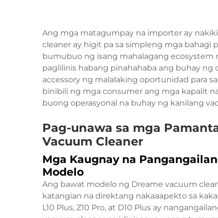
Ang mga matagumpay na importer ay nakiki
cleaner ay higit pa sa simpleng mga bahagi 
bumubuo ng isang mahalagang ecosystem na
paglilinis habang pinahahaba ang buhay ng
accessory ng malalaking oportunidad para sa 
binibili ng mga consumer ang mga kapalit na f
buong operasyonal na buhay ng kanilang va
Pag-unawa sa mga Pamanta
Vacuum Cleaner
Mga Kaugnay na Pangangailang
Modelo
Ang bawat modelo ng Dreame vacuum cleane
katangian na direktang nakaaapekto sa kak
L10 Plus, Z10 Pro, at D10 Plus ay nangangail