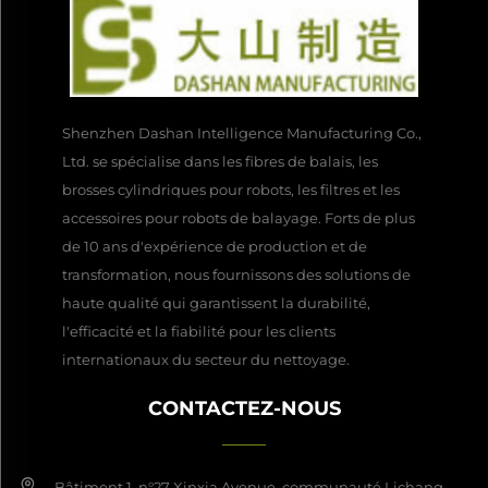
Shenzhen Dashan Intelligence Manufacturing Co.,
Ltd. se spécialise dans les fibres de balais, les
brosses cylindriques pour robots, les filtres et les
accessoires pour robots de balayage. Forts de plus
de 10 ans d'expérience de production et de
transformation, nous fournissons des solutions de
haute qualité qui garantissent la durabilité,
l'efficacité et la fiabilité pour les clients
internationaux du secteur du nettoyage.
CONTACTEZ-NOUS
Bâtiment 1, n°27 Xinxia Avenue, communauté Lichang,