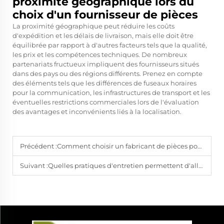
proximité géographique lors du
choix d'un fournisseur de pièces
La proximité géographique peut réduire les coûts
d'expédition et les délais de livraison, mais elle doit être
équilibrée par rapport à d'autres facteurs tels que la qualité,
les prix et les compétences techniques. De nombreux
partenariats fructueux impliquent des fournisseurs situés
dans des pays ou des régions différents. Prenez en compte
des éléments tels que les différences de fuseaux horaires
pour la communication, les infrastructures de transport et les
éventuelles restrictions commerciales lors de l'évaluation
des avantages et inconvénients liés à la localisation.
Précédent :
Comment choisir un fabricant de pièces pour robots aspirateurs pour un approvisionnement en gros
Suivant :
Quelles pratiques d'entretien permettent d'allonger la durée de vie des pièces de rechange pour aspirateurs ?