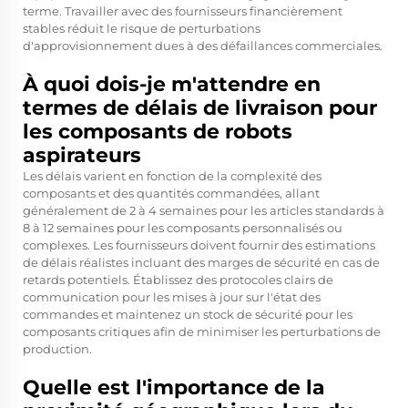
terme. Travailler avec des fournisseurs financièrement
stables réduit le risque de perturbations
d'approvisionnement dues à des défaillances commerciales.
À quoi dois-je m'attendre en
termes de délais de livraison pour
les composants de robots
aspirateurs
Les délais varient en fonction de la complexité des
composants et des quantités commandées, allant
généralement de 2 à 4 semaines pour les articles standards à
8 à 12 semaines pour les composants personnalisés ou
complexes. Les fournisseurs doivent fournir des estimations
de délais réalistes incluant des marges de sécurité en cas de
retards potentiels. Établissez des protocoles clairs de
communication pour les mises à jour sur l'état des
commandes et maintenez un stock de sécurité pour les
composants critiques afin de minimiser les perturbations de
production.
Quelle est l'importance de la