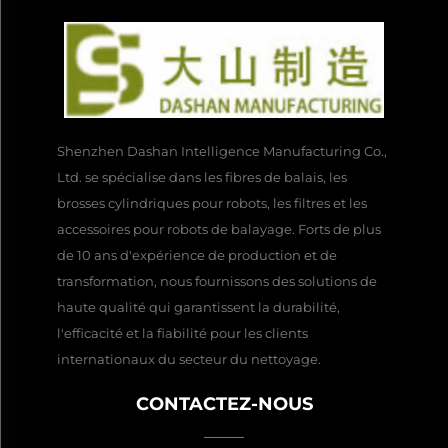
Shenzhen Dashan Intelligence Manufacturing Co.,
Ltd. se spécialise dans les fibres de balais, les
brosses cylindriques pour robots, les filtres et les
accessoires pour robots de balayage. Forts de plus
de 10 ans d'expérience de production et de
transformation, nous fournissons des solutions de
haute qualité qui garantissent la durabilité,
l'efficacité et la fiabilité pour les clients
internationaux du secteur du nettoyage.
CONTACTEZ-NOUS