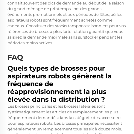
connaît souvent des pics de demande au début de la saison
du grand ménage de printemps, lors des grands
événements promotionnels et aux périodes de fêtes, où les
aspirateurs robots sont fréquemment achetés comme
cadeaux. Constituer des stocks tampons saisonniers pour vos
références de brosses à plus forte rotation garantit que vous
saisirez la demande maximale sans surstocker pendant les
périodes moins actives.
FAQ
Quels types de brosses pour
aspirateurs robots génèrent la
fréquence de
réapprovisionnement la plus
élevée dans la distribution ?
Les brosses principales et les brosses latérales sont
systématiquement les articles de remplacement les plus
fréquemment demandés dans la catégorie des accessoires
pour aspirateurs robots. Les brosses principales nécessitent
généralement un remplacement tous les six à douze mois,