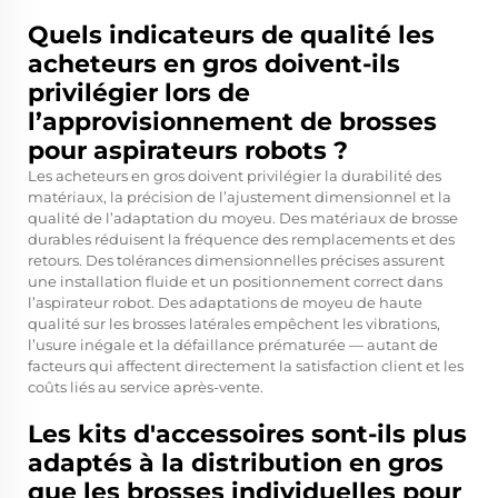
Quels indicateurs de qualité les
acheteurs en gros doivent-ils
privilégier lors de
l’approvisionnement de brosses
pour aspirateurs robots ?
Les acheteurs en gros doivent privilégier la durabilité des
matériaux, la précision de l’ajustement dimensionnel et la
qualité de l’adaptation du moyeu. Des matériaux de brosse
durables réduisent la fréquence des remplacements et des
retours. Des tolérances dimensionnelles précises assurent
une installation fluide et un positionnement correct dans
l’aspirateur robot. Des adaptations de moyeu de haute
qualité sur les brosses latérales empêchent les vibrations,
l’usure inégale et la défaillance prématurée — autant de
facteurs qui affectent directement la satisfaction client et les
coûts liés au service après-vente.
Les kits d'accessoires sont-ils plus
adaptés à la distribution en gros
que les brosses individuelles pour