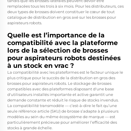
tandis que les brosses latérales peuvent devoir être
remplacées tous les trois à six mois. Pour les distributeurs, ces
deux types de brosses doivent constituer le cœur de tout
catalogue de distribution en gros axé sur les brosses pour
aspirateurs robots.
Quelle est l’importance de la
compatibilité avec la plateforme
lors de la sélection de brosses
pour aspirateurs robots destinées
à un stock en vrac ?
La compatibilité avec les plateformes est le facteur unique le
plus critique pour le succès de la distribution en gros des
brosses pour aspirateurs robots. Le stockage de brosses
compatibles avec des plateformes disposant d'une base
d'utilisateurs installés importante et active garantit une
demande constante et réduit le risque de stocks invendus.
La compatibilité transmodèle — c’est-à-dire le fait qu’une
seule référence article (SKU) de brosse s’adapte à plusieurs
modèles au sein du même écosystème de marque — est
particulièrement précieuse pour améliorer l’efficacité des
stocks à grande échelle.