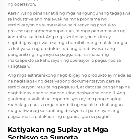
ng operasyon.
Karaniwang pinananatili ng mga nangungunang tagagawa
sa industriya ang malawak na mga programa ng
sertipikasyon na sumasaklaw sa disenyo ng produkto,
proseso ng pagmamanupaktura, at mga pamamaraan ng
kontrol sa kalidad. Ang mga sertipikasyon na ito ay
nagbibigay ng tiwala sa mga bumibili nang malaki tungkol
sa katiyakan ng produkto, habang binabawasan ang
panganib ng mga isyu sa pagganap na maaaring
makaapekto sa kahusayan ng operasyon o pagsunod sa
kaligtasan.
Ang mga estratehikong nagbibigay ng produkto ay madalas
na naglalagay ng detalyadong dokumentasyon para sa
sertipikasyon, resulta ng pagsusuri, at datos sa pagganap na
nagbibigay-daan sa mapanuring desisyon sa pagbili. Ang
ganitong teknikal na impormasyon ay lalo pang naging
mahalaga para sa mga bumibili ng malaki na kailangan
magpaliwanag sa kanilang desisyon at patunayan ang
pagsunod sa patakaran ng organisasyon sa pagbili.
Katiyakan ng Suplay at Mga
Serbisyo sa Suporta