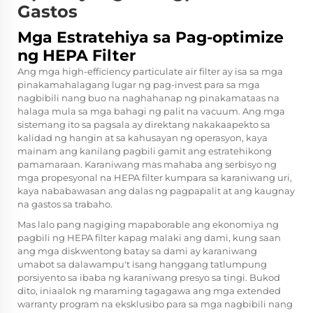
Gastos
Mga Estratehiya sa Pag-optimize
ng HEPA Filter
Ang mga high-efficiency particulate air filter ay isa sa mga
pinakamahalagang lugar ng pag-invest para sa mga
nagbibili nang buo na naghahanap ng pinakamataas na
halaga mula sa mga bahagi ng palit na vacuum. Ang mga
sistemang ito sa pagsala ay direktang nakakaapekto sa
kalidad ng hangin at sa kahusayan ng operasyon, kaya
mainam ang kanilang pagbili gamit ang estratehikong
pamamaraan. Karaniwang mas mahaba ang serbisyo ng
mga propesyonal na HEPA filter kumpara sa karaniwang uri,
kaya nababawasan ang dalas ng pagpapalit at ang kaugnay
na gastos sa trabaho.
Mas lalo pang nagiging mapaborable ang ekonomiya ng
pagbili ng HEPA filter kapag malaki ang dami, kung saan
ang mga diskwentong batay sa dami ay karaniwang
umabot sa dalawampu't isang hanggang tatlumpung
porsiyento sa ibaba ng karaniwang presyo sa tingi. Bukod
dito, iniaalok ng maraming tagagawa ang mga extended
warranty program na eksklusibo para sa mga nagbibili nang