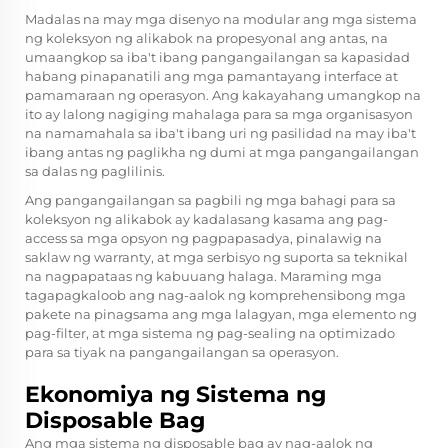
Madalas na may mga disenyo na modular ang mga sistema
ng koleksyon ng alikabok na propesyonal ang antas, na
umaangkop sa iba't ibang pangangailangan sa kapasidad
habang pinapanatili ang mga pamantayang interface at
pamamaraan ng operasyon. Ang kakayahang umangkop na
ito ay lalong nagiging mahalaga para sa mga organisasyon
na namamahala sa iba't ibang uri ng pasilidad na may iba't
ibang antas ng paglikha ng dumi at mga pangangailangan
sa dalas ng paglilinis.
Ang pangangailangan sa pagbili ng mga bahagi para sa
koleksyon ng alikabok ay kadalasang kasama ang pag-
access sa mga opsyon ng pagpapasadya, pinalawig na
saklaw ng warranty, at mga serbisyo ng suporta sa teknikal
na nagpapataas ng kabuuang halaga. Maraming mga
tagapagkaloob ang nag-aalok ng komprehensibong mga
pakete na pinagsama ang mga lalagyan, mga elemento ng
pag-filter, at mga sistema ng pag-sealing na optimizado
para sa tiyak na pangangailangan sa operasyon.
Ekonomiya ng Sistema ng
Disposable Bag
Ang mga sistema ng disposable bag ay nag-aalok ng