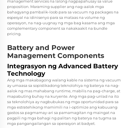
management services na lalong nagpapahusay sa value
proposition. Maraming supplier ang nag-aalok
mga
bahagyang pambalik-loob para sa vacuum
ng packages na
espesyal na idinisenyo para sa mataas na volume ng
operasyon, na nag-uugnay ng mga bag kasama ang mga
complementary component sa nakakaakit na bundle
pricing.
Battery and Power
Management Components
Integrasyon ng Advanced Battery
Technology
Ang mga makabagong walang kable na sistema ng vacuum
ay umaasa sa sopistikadong teknolohiya ng baterya na nag-
aalok ng mas mahabang runtime, mabilis na pag-charge, at
mapabuting buhay na kuryente. Ang mga pag-unlad na ito
sa teknolohiya ay nagbubukas ng mga oportunidad para sa
mga estratehikong mamimili na i-optimize ang kabuuang
gastos sa pagmamay-ari sa pamamagitan ng maingat na
pagpili ng mga bahagi ng palitan ng baterya na tugma sa
mga pangangailangan sa operasyon at badyet.