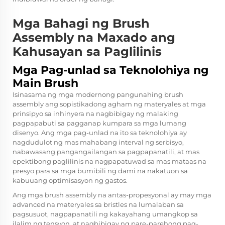
Mga Bahagi ng Brush
Assembly na Maxado ang
Kahusayan sa Paglilinis
Mga Pag-unlad sa Teknolohiya ng
Main Brush
Isinasama ng mga modernong pangunahing brush
assembly ang sopistikadong agham ng materyales at mga
prinsipyo sa inhinyera na nagbibigay ng malaking
pagpapabuti sa pagganap kumpara sa mga lumang
disenyo. Ang mga pag-unlad na ito sa teknolohiya ay
nagdudulot ng mas mahabang interval ng serbisyo,
nabawasang pangangailangan sa pagpapanatili, at mas
epektibong paglilinis na nagpapatuwad sa mas mataas na
presyo para sa mga bumibili ng dami na nakatuon sa
kabuuang optimisasyon ng gastos.
Ang mga brush assembly na antas-propesyonal ay may mga
advanced na materyales sa bristles na lumalaban sa
pagsusuot, nagpapanatili ng kakayahang umangkop sa
ilalim ng tensyon, at nagbibigay ng pare-parehong pag-