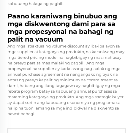
kabuuang halaga ng pagbili.
Paano karaniwang binubuo ang
mga diskwentong dami para sa
mga propesyonal na bahagi ng
palit na vacuum
Ang mga istraktura ng volume discount ay iba-iba ayon sa
mga supplier at kategorya ng produkto, na karaniwang may
mga tiered pricing model na nagbibigay ng mas mahusay
na presyo para sa mas malaking pagbili. Ang mga
propesyonal na supplier ay kadalasang nag-aalok ng mga
annual purchase agreement na nangangako ng tiyak na
antas ng presyo kapalit ng minimum na commitment sa
dami, habang ang ilang tagagawa ay nagbibigay ng mga
rebate program batay sa kabuuang annual purchases sa
maraming kategorya ng produkto. Ang mga strategic buyer
ay dapat suriin ang kabuuang ekonomiya ng programa sa
halip na tuon lamang sa mga indibidwal na diskwento sa
bawat bahagi.