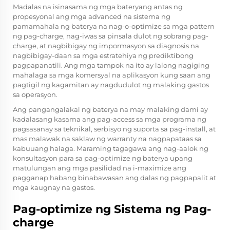
Madalas na isinasama ng mga bateryang antas ng
propesyonal ang mga advanced na sistema ng
pamamahala ng baterya na nag-o-optimize sa mga pattern
ng pag-charge, nag-iwas sa pinsala dulot ng sobrang pag-
charge, at nagbibigay ng impormasyon sa diagnosis na
nagbibigay-daan sa mga estratehiya ng prediktibong
pagpapanatili. Ang mga tampok na ito ay lalong nagiging
mahalaga sa mga komersyal na aplikasyon kung saan ang
pagtigil ng kagamitan ay nagdudulot ng malaking gastos
sa operasyon.
Ang pangangalakal ng baterya na may malaking dami ay
kadalasang kasama ang pag-access sa mga programa ng
pagsasanay sa teknikal, serbisyo ng suporta sa pag-install, at
mas malawak na saklaw ng warranty na nagpapataas sa
kabuuang halaga. Maraming tagagawa ang nag-aalok ng
konsultasyon para sa pag-optimize ng baterya upang
matulungan ang mga pasilidad na i-maximize ang
pagganap habang binabawasan ang dalas ng pagpapalit at
mga kaugnay na gastos.
Pag-optimize ng Sistema ng Pag-
charge