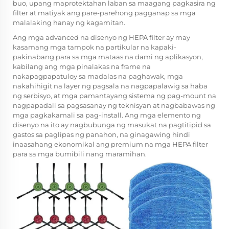
buo, upang maprotektahan laban sa maagang pagkasira ng
filter at matiyak ang pare-parehong pagganap sa mga
malalaking hanay ng kagamitan.
Ang mga advanced na disenyo ng HEPA filter ay may
kasamang mga tampok na partikular na kapaki-
pakinabang para sa mga mataas na dami ng aplikasyon,
kabilang ang mga pinalakas na frame na
nakapagpapatuloy sa madalas na paghawak, mga
nakahihigit na layer ng pagsala na nagpapalawig sa haba
ng serbisyo, at mga pamantayang sistema ng pag-mount na
nagpapadali sa pagsasanay ng teknisyan at nagbabawas ng
mga pagkakamali sa pag-install. Ang mga elemento ng
disenyo na ito ay nagbubunga ng masukat na pagtitipid sa
gastos sa paglipas ng panahon, na ginagawing hindi
inaasahang ekonomikal ang premium na mga HEPA filter
para sa mga bumibili nang maramihan.