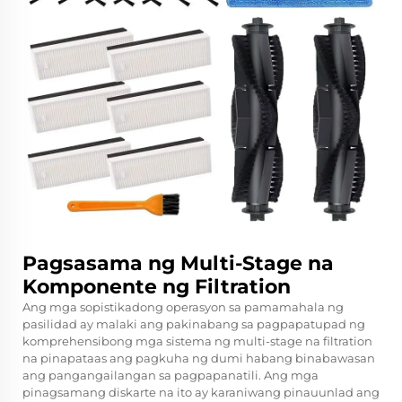
Pagsasama ng Multi-Stage na
Komponente ng Filtration
Ang mga sopistikadong operasyon sa pamamahala ng
pasilidad ay malaki ang pakinabang sa pagpapatupad ng
komprehensibong mga sistema ng multi-stage na filtration
na pinapataas ang pagkuha ng dumi habang binabawasan
ang pangangailangan sa pagpapanatili. Ang mga
pinagsamang diskarte na ito ay karaniwang pinauunlad ang