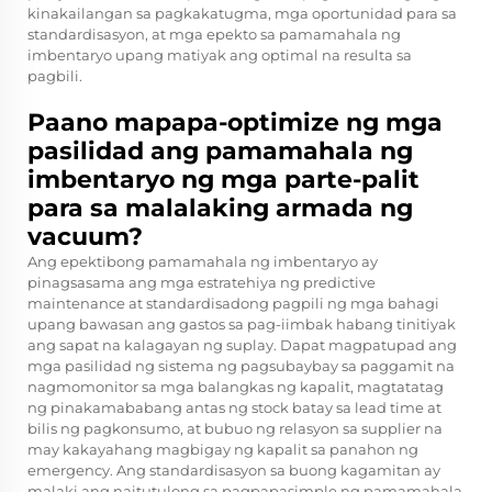
kinakailangan sa pagkakatugma, mga oportunidad para sa
standardisasyon, at mga epekto sa pamamahala ng
imbentaryo upang matiyak ang optimal na resulta sa
pagbili.
Paano mapapa-optimize ng mga
pasilidad ang pamamahala ng
imbentaryo ng mga parte-palit
para sa malalaking armada ng
vacuum?
Ang epektibong pamamahala ng imbentaryo ay
pinagsasama ang mga estratehiya ng predictive
maintenance at standardisadong pagpili ng mga bahagi
upang bawasan ang gastos sa pag-iimbak habang tinitiyak
ang sapat na kalagayan ng suplay. Dapat magpatupad ang
mga pasilidad ng sistema ng pagsubaybay sa paggamit na
nagmomonitor sa mga balangkas ng kapalit, magtatatag
ng pinakamababang antas ng stock batay sa lead time at
bilis ng pagkonsumo, at bubuo ng relasyon sa supplier na
may kakayahang magbigay ng kapalit sa panahon ng
emergency. Ang standardisasyon sa buong kagamitan ay
malaki ang naitutulong sa pagpapasimple ng pamamahala