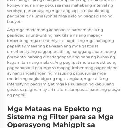
konsyumer, na may pokus sa mas mahabang interval ng
serbisyo, pamantayang mga sangkap, at nakaplanong
pagpapalit na umaayon sa mga siklo ng pagpaplano ng
badyet.
Ang mga modernong koponan sa pamamahala ng
pasilidad ay unti-unting nakikilala na ang mapag-
imbentong mga estratehiya sa pagbili ng mga bahaging
papalit ay maaaring bawasan ang mga gastos sa
emerhensiyang pagpapanatili ng hanggang apatnapung
porsyento, habang dinadagdagan ang haba ng buhay ng
kagamitan nang malaki. Ang paglipat mula sa reaktibong
pagpapanatili patungo sa mapag-imbentong pagpaplano
ay nangangailangan ng masusing pagsusuri sa mga
modelo ng pagkabigo ng mga sangkap, mga salik ng
intensity ng paggamit, at mga kalkulasyon ng kabuuang
gastos sa pagmamay-ari na lumalampas sa paunang presyo
ng pagbili.
Mga Mataas na Epekto ng
Sistema ng Filter para sa Mga
Operasyong Mahigpit sa