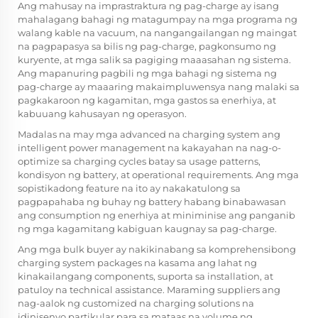
Ang mahusay na imprastraktura ng pag-charge ay isang
mahalagang bahagi ng matagumpay na mga programa ng
walang kable na vacuum, na nangangailangan ng maingat
na pagpapasya sa bilis ng pag-charge, pagkonsumo ng
kuryente, at mga salik sa pagiging maaasahan ng sistema.
Ang mapanuring pagbili ng mga bahagi ng sistema ng
pag-charge ay maaaring makaimpluwensya nang malaki sa
pagkakaroon ng kagamitan, mga gastos sa enerhiya, at
kabuuang kahusayan ng operasyon.
Madalas na may mga advanced na charging system ang
intelligent power management na kakayahan na nag-o-
optimize sa charging cycles batay sa usage patterns,
kondisyon ng battery, at operational requirements. Ang mga
sopistikadong feature na ito ay nakakatulong sa
pagpapahaba ng buhay ng battery habang binabawasan
ang consumption ng enerhiya at miniminise ang panganib
ng mga kagamitang kabiguan kaugnay sa pag-charge.
Ang mga bulk buyer ay nakikinabang sa komprehensibong
charging system packages na kasama ang lahat ng
kinakailangang components, suporta sa installation, at
patuloy na technical assistance. Maraming suppliers ang
nag-aalok ng customized na charging solutions na
idinisenyo partikular para sa mataas na volume ng