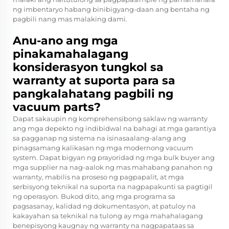
ng imbentaryo habang binibigyang-daan ang bentaha ng
pagbili nang mas malaking dami.
Anu-ano ang mga
pinakamahalagang
konsiderasyon tungkol sa
warranty at suporta para sa
pangkalahatang pagbili ng
vacuum parts?
Dapat sakaupin ng komprehensibong saklaw ng warranty
ang mga depekto ng indibidwal na bahagi at mga garantiya
sa pagganap ng sistema na isinasaalang-alang ang
pinagsamang kalikasan ng mga modernong vacuum
system. Dapat bigyan ng prayoridad ng mga bulk buyer ang
mga supplier na nag-aalok ng mas mahabang panahon ng
warranty, mabilis na proseso ng pagpapalit, at mga
serbisyong teknikal na suporta na nagpapakunti sa pagtigil
ng operasyon. Bukod dito, ang mga programa sa
pagsasanay, kalidad ng dokumentasyon, at patuloy na
kakayahan sa teknikal na tulong ay mga mahahalagang
benepisyong kaugnay ng warranty na nagpapataas sa