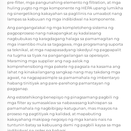
pre-filter, mga pangunahing elemento ng filtration, at mga
huling yugto ng mga komponente ng HEPA upang lumikha
ng sinergetikong kakayahan sa paglilinis na umaabot nang
lampas sa kabuuan ng mga indibidwal na komponente.
Ang pangangalakal ng mga kompletoheng sistema ng
pagpoproseso nang nakapangkat ay kadalasang
nagbubukas ng karagdagang halaga sa pamamagitan ng
mga insentibo mula sa tagagawa, mga programang suporta
sa teknikal, at mga napapasadyang iskedyul ng pagpapalit
na tugma sa tiyak na pangangailangan sa operasyon.
Maraming mga supplier ang nag-aalok ng
komprehensibong mga pakete ng pagsala na kasama ang
lahat ng kinakailangang sangkap nang may takdang mga
agwat, na nagpapasimple sa pamamahala ng imbentaryo
habang tinitiyak ang pare-parehong pamantayan ng
pagganap.
Ang estratehikong benepisyo ng pinagsamang pagbili ng
mga filter ay sumasaklaw sa nabawasang kahirapan sa
pamamahala ng nagbibigay-katugunan, mas maayos na
proseso ng pagtitiyak ng kalidad, at mapabuting
kakayahang makipag-negosyo ng mga kanais-nais na
tuntunin batay sa kabuuang dami ng pagbili kaysa sa mga
indibidwal na order ng bahagi.