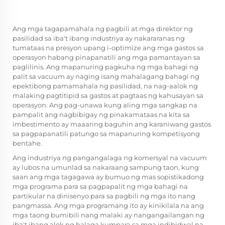
Ang mga tagapamahala ng pagbili at mga direktor ng
pasilidad sa iba't ibang industriya ay nakararanas ng
tumataas na presyon upang i-optimize ang mga gastos sa
operasyon habang pinapanatili ang mga pamantayan sa
paglilinis. Ang mapanuring pagkuha ng mga bahagi ng
palit sa vacuum ay naging isang mahalagang bahagi ng
epektibong pamamahala ng pasilidad, na nag-aalok ng
malaking pagtitipid sa gastos at pagtaas ng kahusayan sa
operasyon. Ang pag-unawa kung aling mga sangkap na
pampalit ang nagbibigay ng pinakamataas na kita sa
imbestimento ay maaaring baguhin ang karaniwang gastos
sa pagpapanatili patungo sa mapanuring kompetisyong
bentahe.
Ang industriya ng pangangalaga ng komersyal na vacuum
ay lubos na umunlad sa nakaraang sampung taon, kung
saan ang mga tagagawa ay bumuo ng mas sopistikadong
mga programa para sa pagpapalit ng mga bahagi na
partikular na dinisenyo para sa pagbili ng mga ito nang
pangmassa. Ang mga programang ito ay kinikilala na ang
mga taong bumibili nang malaki ay nangangailangan ng
iba't ibang alok ng halaga kumpara sa mga indibidwal na