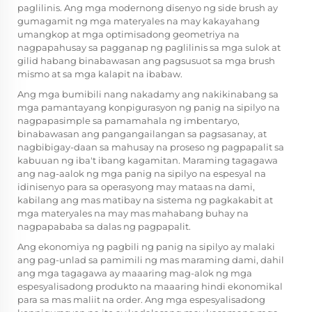
paglilinis. Ang mga modernong disenyo ng side brush ay
gumagamit ng mga materyales na may kakayahang
umangkop at mga optimisadong geometriya na
nagpapahusay sa pagganap ng paglilinis sa mga sulok at
gilid habang binabawasan ang pagsusuot sa mga brush
mismo at sa mga kalapit na ibabaw.
Ang mga bumibili nang nakadamy ang nakikinabang sa
mga pamantayang konpigurasyon ng panig na sipilyo na
nagpapasimple sa pamamahala ng imbentaryo,
binabawasan ang pangangailangan sa pagsasanay, at
nagbibigay-daan sa mahusay na proseso ng pagpapalit sa
kabuuan ng iba't ibang kagamitan. Maraming tagagawa
ang nag-aalok ng mga panig na sipilyo na espesyal na
idinisenyo para sa operasyong may mataas na dami,
kabilang ang mas matibay na sistema ng pagkakabit at
mga materyales na may mas mahabang buhay na
nagpapababa sa dalas ng pagpapalit.
Ang ekonomiya ng pagbili ng panig na sipilyo ay malaki
ang pag-unlad sa pamimili ng mas maraming dami, dahil
ang mga tagagawa ay maaaring mag-alok ng mga
espesyalisadong produkto na maaaring hindi ekonomikal
para sa mas maliit na order. Ang mga espesyalisadong