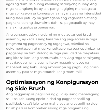
agos ng dumi sa buong kanilang serbisyong buhay. Ang
mga katangiang ito ay lalo pang nagiging mahalaga sa
mga aplikasyon sa komersyo na may mataas na intensidad
kung saan patuloy na gumagana ang kagamitan at ang
pagkakaroon ng downtime dahil sa pagpapalit ay may
malaking gastos sa operasyon.
Ang pangangasiwa ng dami ng mga advanced brush
assembly ay kadalasang kasama ang pag-access sa mga
programa ng pagsasanay ng tagagawa, teknikal na
dokumentasyon, at mga konsultasyon sa pag-optimize ng
pagganap na tumutulong sa mga pasilidad na mapataas
ang kita sa kanilang pamumuhunan. Ang mga serbisyong
may dagdag na halaga na ito ay maaaring lubos na
mapabuti ang kabuuang ekonomiya ng pagbili ng brush
assembly para sa mga estratehikong mamimili.
Optimisasyon ng Konpigurasyon
ng Side Brush
Ang pagganap sa paglilinis ng gilid ay isang mahalagang
salik sa kabuuang epektibidad ng pagpapanatili ng
pasilidad, kaya't lalo itong mahalaga ang pagpili ng side
brush para sa komprehensibong mga programa ng