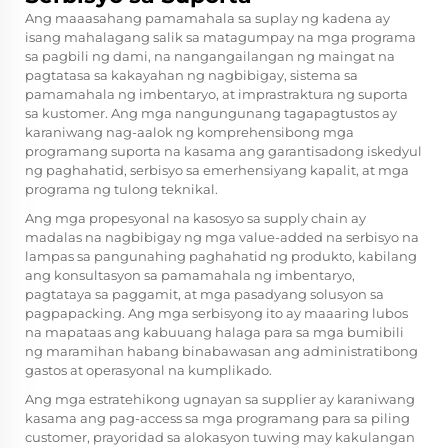
Ang maaasahang pamamahala sa suplay ng kadena ay
isang mahalagang salik sa matagumpay na mga programa
sa pagbili ng dami, na nangangailangan ng maingat na
pagtatasa sa kakayahan ng nagbibigay, sistema sa
pamamahala ng imbentaryo, at imprastraktura ng suporta
sa kustomer. Ang mga nangungunang tagapagtustos ay
karaniwang nag-aalok ng komprehensibong mga
programang suporta na kasama ang garantisadong iskedyul
ng paghahatid, serbisyo sa emerhensiyang kapalit, at mga
programa ng tulong teknikal.
Ang mga propesyonal na kasosyo sa supply chain ay
madalas na nagbibigay ng mga value-added na serbisyo na
lampas sa pangunahing paghahatid ng produkto, kabilang
ang konsultasyon sa pamamahala ng imbentaryo,
pagtataya sa paggamit, at mga pasadyang solusyon sa
pagpapacking. Ang mga serbisyong ito ay maaaring lubos
na mapataas ang kabuuang halaga para sa mga bumibili
ng maramihan habang binabawasan ang administratibong
gastos at operasyonal na kumplikado.
Ang mga estratehikong ugnayan sa supplier ay karaniwang
kasama ang pag-access sa mga programang para sa piling
customer, prayoridad sa alokasyon tuwing may kakulangan