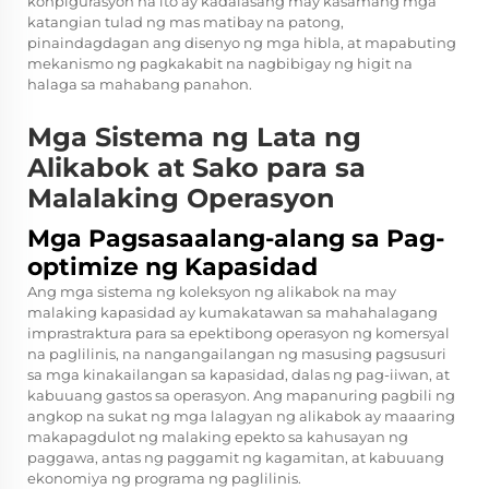
konpigurasyon na ito ay kadalasang may kasamang mga
katangian tulad ng mas matibay na patong,
pinaindagdagan ang disenyo ng mga hibla, at mapabuting
mekanismo ng pagkakabit na nagbibigay ng higit na
halaga sa mahabang panahon.
Mga Sistema ng Lata ng
Alikabok at Sako para sa
Malalaking Operasyon
Mga Pagsasaalang-alang sa Pag-
optimize ng Kapasidad
Ang mga sistema ng koleksyon ng alikabok na may
malaking kapasidad ay kumakatawan sa mahahalagang
imprastraktura para sa epektibong operasyon ng komersyal
na paglilinis, na nangangailangan ng masusing pagsusuri
sa mga kinakailangan sa kapasidad, dalas ng pag-iiwan, at
kabuuang gastos sa operasyon. Ang mapanuring pagbili ng
angkop na sukat ng mga lalagyan ng alikabok ay maaaring
makapagdulot ng malaking epekto sa kahusayan ng
paggawa, antas ng paggamit ng kagamitan, at kabuuang
ekonomiya ng programa ng paglilinis.