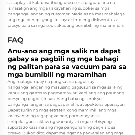
sa suplay, at kolaboratibong proseso sa pagpaplano na
isinasalign ang mga kakayahan ng supplier sa mga
pangangailangan ng customer. Madalas na mas mahalaga
ang mga benepisyong ito kaysa simpleng diskwento sa
presyo para sa mga sopistikadong bumibili ng maramihan.
FAQ
Anu-ano ang mga salik na dapat
gabay sa pagbili ng mga bahagi
ng palitan para sa vacuum para sa
mga bumibili ng maramihan
Ang matagumpay na pangkat na pagbili ay
nangangailangan ng masusing pagsusuri sa mga salik ng
kabuuang gastos sa pagmamay-ari kabilang ang paunang
presyo ng pagbili, inaasahang haba ng serbisyo,
pangangailangan sa pagpapanatili, at epekto sa operasyon.
Dapat suriin ng mga estratehikong mamimili ang mga
kakayahan ng tagapagkaloob, pamantayan sa
sertipikasyon, saklaw ng warranty, at mga serbisyong
suportado kasama ang mga pangunahing pag-iisip sa
presyo. Bukod dito, dapat maingat na pag-aralan ang mga