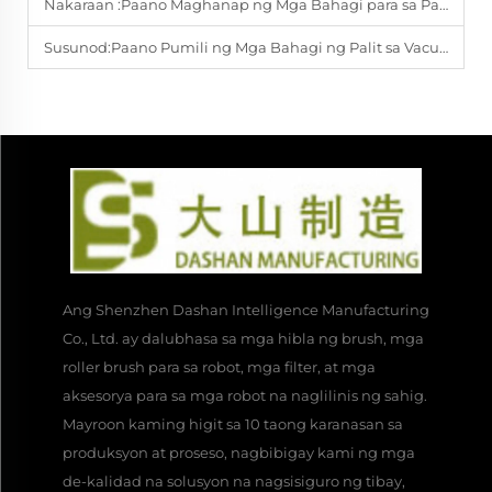
Nakaraan :
Paano Maghanap ng Mga Bahagi para sa Palitan ng Vacuum para sa Iba't Ibang Aplikasyon sa Merkado
Susunod:
Paano Pumili ng Mga Bahagi ng Palit sa Vacuum na Nagsisiguro ng Matagalang Katiyakan
Ang Shenzhen Dashan Intelligence Manufacturing
Co., Ltd. ay dalubhasa sa mga hibla ng brush, mga
roller brush para sa robot, mga filter, at mga
aksesorya para sa mga robot na naglilinis ng sahig.
Mayroon kaming higit sa 10 taong karanasan sa
produksyon at proseso, nagbibigay kami ng mga
de-kalidad na solusyon na nagsisiguro ng tibay,