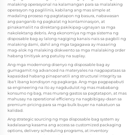
malaking operasyonal na kalamangan para sa malalaking
operasyon ng paglilinis, kabilang ang mas simple at
madaling proseso ng pagtatapon ng basura, nabawasan
ang panganib ng pagkalat ng kontaminasyon, at
pinakamaliit na direktang pakikipag-ugnayan sa mga
nakolektang debris. Ang ekonomiya ng mga sistema ng
disposable bag ay lalong nagiging kanais-nais sa pagbili ng
malaking dami, dahil ang mga tagagawa ay maaaring
mag-alok ng malaking diskwento sa mga malalaking order
habang tinitiyak ang patuloy na suplay.
Ang mga modernong disenyo ng disposable bag ay
gumagamit ng advanced na materyales na nagpapataas sa
kapasidad habang pinapanatili ang structural integrity sa
iba't ibang kondisyon ng pagkarga. Ang mga pagpapabuti
sa engineering na ito ay nagdudulot ng mas mababang
konsumo ng bag, mas murang gastos sa pagtatapon, at mas
mahusay na operational efficiency na nagbibigay-daan sa
premium pricing para sa mga bulk buyer na nakatuon sa
kalidad.
Ang strategic sourcing ng mga disposable bag system ay
kadalasang kasama ang access sa customized packaging
options, delivery scheduling programs, at inventory