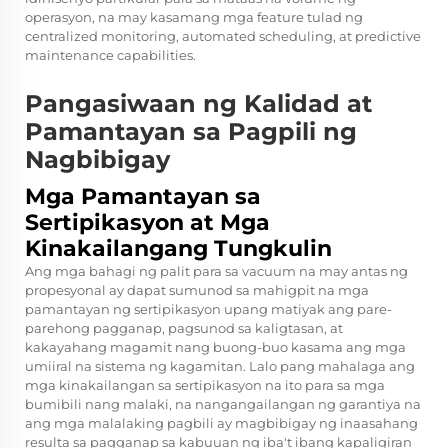
operasyon, na may kasamang mga feature tulad ng
centralized monitoring, automated scheduling, at predictive
maintenance capabilities.
Pangasiwaan ng Kalidad at
Pamantayan sa Pagpili ng
Nagbibigay
Mga Pamantayan sa
Sertipikasyon at Mga
Kinakailangang Tungkulin
Ang mga bahagi ng palit para sa vacuum na may antas ng
propesyonal ay dapat sumunod sa mahigpit na mga
pamantayan ng sertipikasyon upang matiyak ang pare-
parehong pagganap, pagsunod sa kaligtasan, at
kakayahang magamit nang buong-buo kasama ang mga
umiiral na sistema ng kagamitan. Lalo pang mahalaga ang
mga kinakailangan sa sertipikasyon na ito para sa mga
bumibili nang malaki, na nangangailangan ng garantiya na
ang mga malalaking pagbili ay magbibigay ng inaasahang
resulta sa pagganap sa kabuuan ng iba't ibang kapaligiran