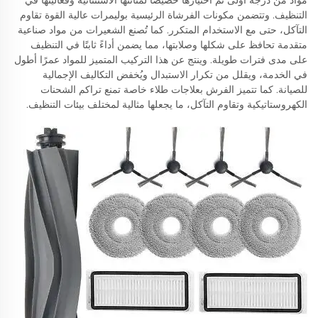
مواد من درجة أولى تم اختيارها خصيصًا لمتانتها الاستثنائية وفعاليتها في
التنظيف. وتتضمن مكونات الفرشاة الرئيسية بوليمرات عالية القوة تقاوم
التآكل، حتى مع الاستخدام المتكرر. كما تُصنع الشعيرات من مواد صناعية
متقدمة تحافظ على شكلها وصلابتها، مما يضمن أداءً ثابتًا في التنظيف
على مدى فترات طويلة. وينتج عن هذا التركيب المتميز للمواد عمرًا أطول
في الخدمة، ويقلل من تكرار الاستبدال ويُخفض التكاليف الإجمالية
للصيانة. كما تتميز الفرش بعلاجات طلاء خاصة تمنع تراكم الشحنات
الكهروستاتيكية وتقاوم التآكل، ما يجعلها مثالية لمختلف بيئات التنظيف.