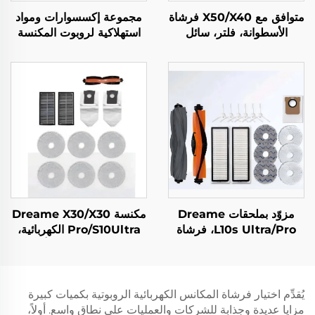
متوافق مع X50/X40 فرشاة
مجموعة إكسسوارات ومواد
الأسطوانة، فلتر، سائل
استهلاكية لروبوت المكنسة
التنظيف لروبوت المسح
Dreame L20 Ultra
Zhui Mi X50 إكسسوارات
مزوّد بملحقات Dreame
مكنسة Dreame X30/X30
L10s Ultra/Pro، فرشاة
Pro/S10Ultra الكهربائية،
الأسطوانة، شاشة الفلتر،
410 مواد استهلاكية أصلية:
القماش، كيس الغبار والمواد
كيس الغبار، شاشة الفلتر،
الاستهلاكية، نوع عالمي
القماش، فرشاة الأسطوانة
يُقدِّم اختيار فرشاة المكانس الكهربائية الروبوتية بكميات كبيرة
مزايا عديدة وجذابة للشركات والعمليات على نطاق واسع. أولاً،