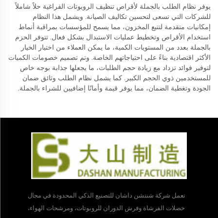
يوفر نظام الطلب بالجملة لأقراص تنظيف الروبوتات الفراغية حلاً شاملاً
للشركات التي تسعى لتحسين تكاليف الصيانة. ويشمل هذا النظام
إمكانيات متقدمة لتتبع المخزون، مما يسمح للمؤسسات بمراقبة أنماط
استخدام الأقراص وتخطيط عمليات الاستبدال بشكل فعال. تتوفر الحزم
بالجملة بعدد من المستويات الكمية، ما يمكن العملاء من اختيار الخيار
الأكثر اقتصادية بناءً على احتياجاتهم الخاصة. وتم تصميم خصومات الكميات
لتوفير فوائد تزداد مع زيادة حجم الطلبات، ما يجعلها جذابة بوجه خاص
للمستخدمين ذوي الحجم الكبير. كما يشمل نظام الطلب وثائق ضمان
الجودة وتغطية الضمان، مما يوفر قيمة وأمانًا إضافيين للشراء بالجملة.
تعمل شركة شنتشن داشان للتصنيع الذكي المحدودة في مجال
خصلات الفرشاة وفرش الدوران للروبوتات، ومرشحات الهواء،