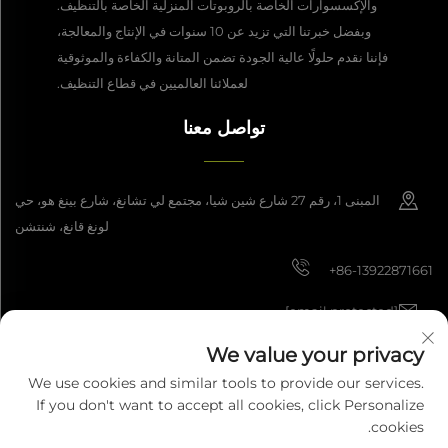
والإكسسوارات الخاصة بالروبوتات المنزلية الخاصة بالتنظيف.
وبفضل خبرتنا التي تزيد عن 10 سنوات في الإنتاج والمعالجة،
فإننا نقدم حلولًا عالية الجودة تضمن المتانة والكفاءة والموثوقية
لعملائنا العالميين في قطاع التنظيف.
تواصل معنا
المبنى 1، رقم 27 شارع شين شيا، مجتمع لي تشانغ، شارع بينغ هو، حي
لونغ قانغ، شنتشن
+86-13922871661
[email protected]
We value your privacy
We use cookies and similar tools to provide our services.
حقوق النشر © 2025 شركة شنتشن داشان للتصنيع الذكي المحدودة. جميع الحقوق
If you don't want to accept all cookies, click Personalize
محفوظة.
سياسة الخصوصية
cookies.