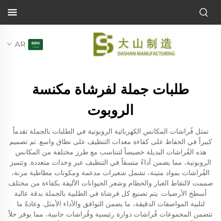
AR
طلبات جملة لفرشاة مكنسة
الروبوت
تمثل فُراشات المكانس الكهربائية الروبوتية في الطلبات بالجملة تقدماً
كبيراً في الحفاظ على كفاءة معدات التنظيف على نطاق واسع. تم تصميم
هذه الفُراشات البديلة خصيصاً لتتناسب مع طرز مختلفة من المكانس
الروبوتية، مما يضمن أداءً متسقاً في التنظيف عبر وحدات متعددة. وتتميز
الفُراشات بمواد متينة، تشمل شعيرات مدعمة ومكونات مطاطية مرنة،
صممت لالتقاط الغبار والحطام وشعر الحيوانات الأليفة بكفاءة من مختلف
أسطح الأرضيات. يتم تصنيع كل فرشاة في الطلبية بالجملة بدقة عالية
لتلبية المواصفات الدقيقة، ما يضمن التوافق والأداء الأمثل. وعادةً ما
تتضمن المجموعات فُراشات دوارة رئيسية وفُراشات جانبية، مما يوفر حلاً