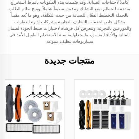
كاملاً لاحتياجات الصيانة. وقد صُممت هذه المكونات بأنماط استخراج
متقدمة للحطام تمنع التشابك وتضمن تنظيفاً شاملاً. ويتيح نظام الطلب
بالجملة التخطيط الفعّال للصيانة من حيث التكلفة، وهو ما يُعد مفيداً
بشكل خاص لخدمات التنظيف التجارية وشركات إدارة العقارات
والموزعين بالتجزئة. وتتعرض كل فرشاة لاختبارات ضبط الجودة لضمان
المتانة والأداء المتسق، ما يجعلها مناسبة للاستخدام الطويل الأمد في
سيناريوهات تنظيف متنوعة.
منتجات جديدة