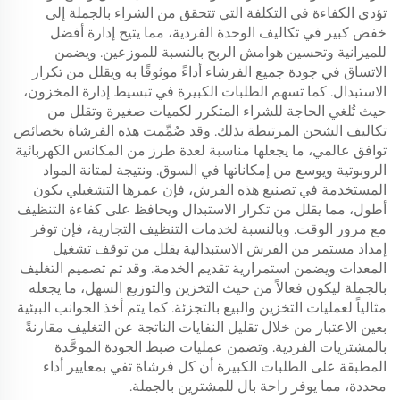
تؤدي الكفاءة في التكلفة التي تتحقق من الشراء بالجملة إلى
خفض كبير في تكاليف الوحدة الفردية، مما يتيح إدارة أفضل
للميزانية وتحسين هوامش الربح بالنسبة للموزعين. ويضمن
الاتساق في جودة جميع الفرشاء أداءً موثوقًا به ويقلل من تكرار
الاستبدال. كما تسهم الطلبات الكبيرة في تبسيط إدارة المخزون،
حيث تُلغي الحاجة للشراء المتكرر لكميات صغيرة وتقلل من
تكاليف الشحن المرتبطة بذلك. وقد صُمِّمت هذه الفرشاة بخصائص
توافق عالمي، ما يجعلها مناسبة لعدة طرز من المكانس الكهربائية
الروبوتية ويوسع من إمكاناتها في السوق. ونتيجة لمتانة المواد
المستخدمة في تصنيع هذه الفرش، فإن عمرها التشغيلي يكون
أطول، مما يقلل من تكرار الاستبدال ويحافظ على كفاءة التنظيف
مع مرور الوقت. وبالنسبة لخدمات التنظيف التجارية، فإن توفر
إمداد مستمر من الفرش الاستبدالية يقلل من توقف تشغيل
المعدات ويضمن استمرارية تقديم الخدمة. وقد تم تصميم التغليف
بالجملة ليكون فعالاً من حيث التخزين والتوزيع السهل، ما يجعله
مثالياً لعمليات التخزين والبيع بالتجزئة. كما يتم أخذ الجوانب البيئية
بعين الاعتبار من خلال تقليل النفايات الناتجة عن التغليف مقارنةً
بالمشتريات الفردية. وتضمن عمليات ضبط الجودة الموحَّدة
المطبقة على الطلبات الكبيرة أن كل فرشاة تفي بمعايير أداء
محددة، مما يوفر راحة بال للمشترين بالجملة.